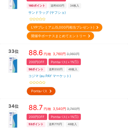
160
ポイント
送料600円
34
枚入
サンドラッグ (ヤフショ)
LYPプレミアム(5,000円相当プレゼント)
開催中ボーナスまとめてエントリー
33
88.6
位
3,760
円
3,960円
円/枚
200円OFF
Pontaパス(＋1%㌽)
56
ポイント
送料550円
48
枚入
コジマ (au PAY マーケット)
Pontaパス
34
88.7
位
3,540
円
3,740円
円/枚
200円OFF
Pontaパス(＋1%㌽)
53
ポイント
送料770円
48
枚入