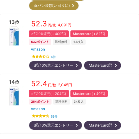
食パン袋(買い回りに)
13
52.3
位
4,091
円
円/枚
d㌽10%還元(＋409㌽)
Mastercard(＋82㌽)
532
ポイント
送料無料
68
枚入
Amazon
6
件
d㌽10%還元エントリー
Mastercard㌽
14
52.4
位
2,045
円
円/枚
d㌽10%還元(＋204㌽)
Mastercard(＋40㌽)
264
ポイント
送料無料
34
枚入
Amazon
56
件
d㌽10%還元エントリー
Mastercard㌽