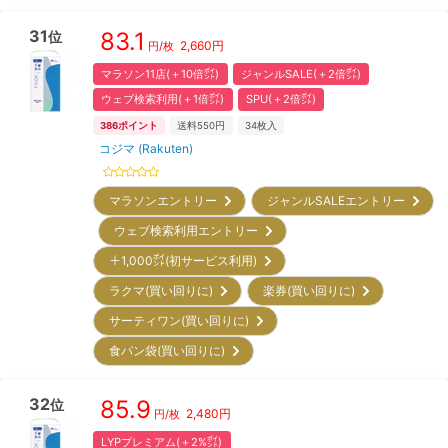
31
83.1
位
2,660
円
円/枚
マラソン11店(＋10倍㌽)
ジャンルSALE(＋2倍㌽)
ウェブ検索利用(＋1倍㌽)
SPU(＋2倍㌽)
386
ポイント
送料550円
34
枚入
コジマ (Rakuten)
マラソンエントリー
ジャンルSALEエントリー
ウェブ検索利用エントリー
＋1,000㌽(初サービス利用)
ラクマ(買い回りに)
楽券(買い回りに)
サーティワン(買い回りに)
食パン袋(買い回りに)
32
85.9
位
2,480
円
円/枚
LYPプレミアム(＋2%㌽)