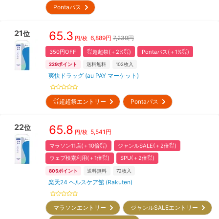
Pontaパス
21
65.3
位
6,889
円
7,239円
円/枚
350円OFF
㌽超超祭(＋2%㌽)
Pontaパス(＋1%㌽)
229
ポイント
送料無料
102
枚入
爽快ドラッグ (au PAY マーケット)
㌽超超祭エントリー
Pontaパス
22
65.8
位
5,541
円
円/枚
マラソン11店(＋10倍㌽)
ジャンルSALE(＋2倍㌽)
ウェブ検索利用(＋1倍㌽)
SPU(＋2倍㌽)
805
ポイント
送料無料
72
枚入
楽天24 ヘルスケア館 (Rakuten)
マラソンエントリー
ジャンルSALEエントリー