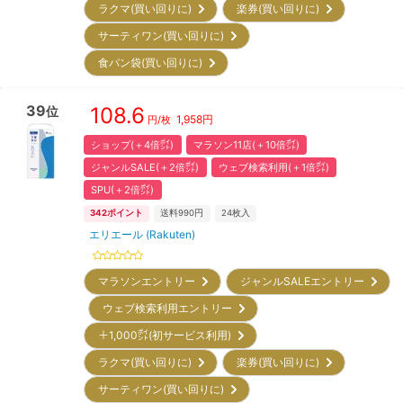
ラクマ(買い回りに)
楽券(買い回りに)
サーティワン(買い回りに)
食パン袋(買い回りに)
39
108.6
位
1,958
円
円/枚
ショップ(＋4倍㌽)
マラソン11店(＋10倍㌽)
ジャンルSALE(＋2倍㌽)
ウェブ検索利用(＋1倍㌽)
SPU(＋2倍㌽)
342
ポイント
送料990円
24
枚入
エリエール (Rakuten)
マラソンエントリー
ジャンルSALEエントリー
ウェブ検索利用エントリー
＋1,000㌽(初サービス利用)
ラクマ(買い回りに)
楽券(買い回りに)
サーティワン(買い回りに)