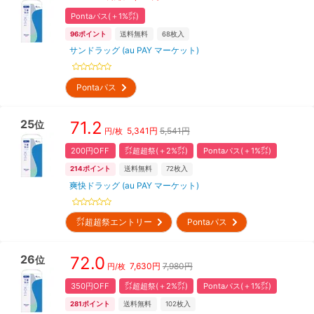
Pontaパス(＋1%㌽)
96
ポイント
送料無料
68
枚入
サンドラッグ (au PAY マーケット)
Pontaパス
25
71.2
位
5,341
円
5,541円
円/枚
200円OFF
㌽超超祭(＋2%㌽)
Pontaパス(＋1%㌽)
214
ポイント
送料無料
72
枚入
爽快ドラッグ (au PAY マーケット)
㌽超超祭エントリー
Pontaパス
26
72.0
位
7,630
円
7,980円
円/枚
350円OFF
㌽超超祭(＋2%㌽)
Pontaパス(＋1%㌽)
281
ポイント
送料無料
102
枚入