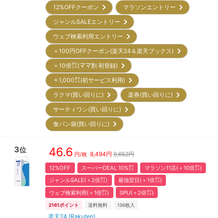
12%OFFクーポン
マラソンエントリー
ジャンルSALEエントリー
ウェブ検索利用エントリー
＋100円OFFクーポン(楽天24＆楽天ブックス)
＋10倍㌽(ママ割 初登録)
＋1,000㌽(初サービス利用)
ラクマ(買い回りに)
楽券(買い回りに)
サーティワン(買い回りに)
食パン袋(買い回りに)
3
46.6
位
8,494
円
9,652円
円/枚
12%OFF
スーパーDEAL 10%㌽
マラソン11店(＋10倍㌽)
ジャンルSALE(＋2倍㌽)
最強翌日(＋1倍㌽)
ウェブ検索利用(＋1倍㌽)
SPU(＋2倍㌽)
2161
ポイント
送料無料
136
枚入
楽天24 (Rakuten)