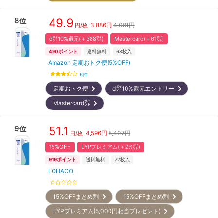
8
49.9
位
3,886
円
4,091円
円/枚
d㌽10%還元(＋388㌽)
Mastercard(＋61㌽)
490
ポイント
送料無料
68
枚入
Amazon 定期おトク便(5%OFF)
6
件
定期おトク便
d㌽10%還元エントリー
Mastercard㌽
9
51.1
位
4,596
円
5,407円
円/枚
15%OFF
LYPプレミアム(＋2%㌽)
919
ポイント
送料無料
72
枚入
LOHACO
15%OFFまとめ割
15%OFFまとめ割
LYPプレミアム(5,000円相当プレゼント)