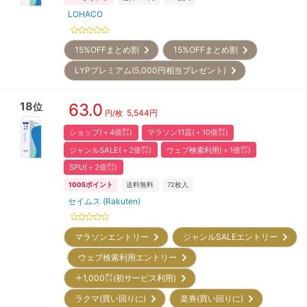
LOHACO
15%OFFまとめ割
15%OFFまとめ割
LYPプレミアム(5,000円相当プレゼント)
18
63.0
位
5,544
円
円/枚
ショップ(＋4倍㌽)
マラソン11店(＋10倍㌽)
ジャンルSALE(＋2倍㌽)
ウェブ検索利用(＋1倍㌽)
SPU(＋2倍㌽)
1005
ポイント
送料無料
72
枚入
セイムス (Rakuten)
マラソンエントリー
ジャンルSALEエントリー
ウェブ検索利用エントリー
＋1,000㌽(初サービス利用)
ラクマ(買い回りに)
楽券(買い回りに)