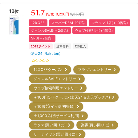
12
51.7
位
8,228
円
9,350円
円/枚
12%OFF
スーパーDEAL 10%㌽
マラソン11店(＋10倍㌽)
ジャンルSALE(＋2倍㌽)
ウェブ検索利用(＋1倍㌽)
SPU(＋2倍㌽)
2019
ポイント
送料無料
120
枚入
楽天24 (Rakuten)
12%OFFクーポン
マラソンエントリー
ジャンルSALEエントリー
ウェブ検索利用エントリー
＋100円OFFクーポン(楽天24＆楽天ブックス)
＋10倍㌽(ママ割 初登録)
＋1,000㌽(初サービス利用)
ラクマ(買い回りに)
楽券(買い回りに)
サーティワン(買い回りに)