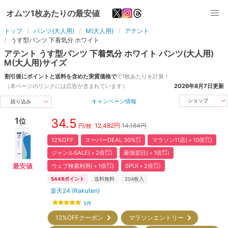
オムツ1枚あたりの最安値
トップ
パンツ(大人用)
M(大人用)
アテント
うす型パンツ 下着気分 ホワイト
アテント
うす型パンツ 下着気分 ホワイト
パンツ(大人用)
M(大人用)
サイズ
割引後にポイントと送料を含めた実質価格で
で1枚あたりを計算！
（本ページのリンクには広告が含まれています）
2026年8月7日
更新
キャンペーン情報
ショップ
絞り込み
1
34.5
位
12,482
円
14,184円
円/枚
12%OFF
スーパーDEAL 30%㌽
マラソン11店(＋10倍㌽)
ジャンルSALE(＋2倍㌽)
最強翌日(＋1倍㌽)
ウェブ検索利用(＋1倍㌽)
SPU(＋2倍㌽)
最安値
5448
ポイント
送料無料
204
枚入
楽天24 (Rakuten)
5
件
12%OFFクーポン
マラソンエントリー