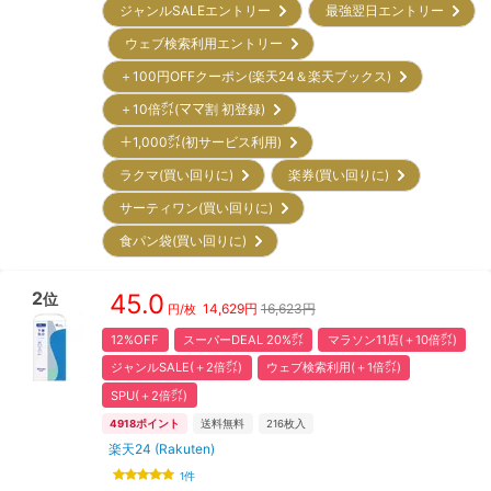
ジャンルSALEエントリー
最強翌日エントリー
ウェブ検索利用エントリー
＋100円OFFクーポン(楽天24＆楽天ブックス)
＋10倍㌽(ママ割 初登録)
＋1,000㌽(初サービス利用)
ラクマ(買い回りに)
楽券(買い回りに)
サーティワン(買い回りに)
食パン袋(買い回りに)
2
45.0
位
14,629
円
16,623円
円/枚
12%OFF
スーパーDEAL 20%㌽
マラソン11店(＋10倍㌽)
ジャンルSALE(＋2倍㌽)
ウェブ検索利用(＋1倍㌽)
SPU(＋2倍㌽)
4918
ポイント
送料無料
216
枚入
楽天24 (Rakuten)
1
件