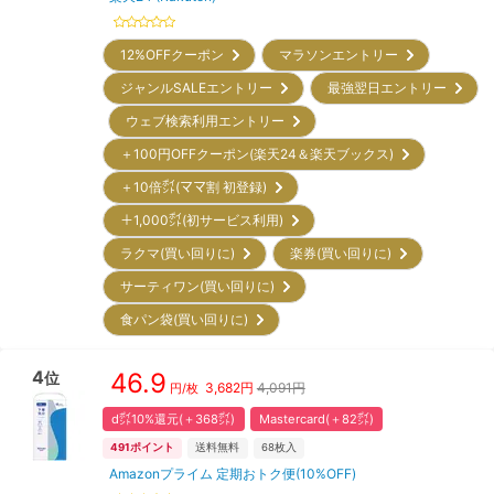
12%OFFクーポン
マラソンエントリー
ジャンルSALEエントリー
最強翌日エントリー
ウェブ検索利用エントリー
＋100円OFFクーポン(楽天24＆楽天ブックス)
＋10倍㌽(ママ割 初登録)
＋1,000㌽(初サービス利用)
ラクマ(買い回りに)
楽券(買い回りに)
サーティワン(買い回りに)
食パン袋(買い回りに)
4
46.9
位
3,682
円
4,091円
円/枚
d㌽10%還元(＋368㌽)
Mastercard(＋82㌽)
491
ポイント
送料無料
68
枚入
Amazonプライム 定期おトク便(10%OFF)