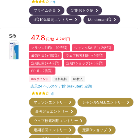
6
件
プライム会員
定期おトク便
d㌽10%還元エントリー
Mastercard㌽
5
47.8
位
4,242
円
円/枚
マラソン11店(＋10倍㌽)
ジャンルSALE(＋2倍㌽)
最強翌日(＋1倍㌽)
ウェブ検索利用(＋1倍㌽)
定期初回(＋4倍㌽)
定期3ショップ(＋5倍㌽)
SPU(＋2倍㌽)
992
ポイント
送料無料
68
枚入
楽天24 ヘルスケア館 (Rakuten) 定期
1
件
マラソンエントリー
ジャンルSALEエントリー
最強翌日エントリー
ウェブ検索利用エントリー
定期初回エントリー
定期3ショップ