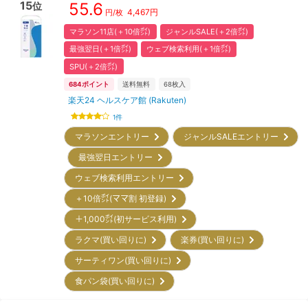
15
55.6
位
4,467
円
円/枚
マラソン11店(＋10倍㌽)
ジャンルSALE(＋2倍㌽)
最強翌日(＋1倍㌽)
ウェブ検索利用(＋1倍㌽)
SPU(＋2倍㌽)
684
ポイント
送料無料
68
枚入
楽天24 ヘルスケア館 (Rakuten)
1
件
マラソンエントリー
ジャンルSALEエントリー
最強翌日エントリー
ウェブ検索利用エントリー
＋10倍㌽(ママ割 初登録)
＋1,000㌽(初サービス利用)
ラクマ(買い回りに)
楽券(買い回りに)
サーティワン(買い回りに)
食パン袋(買い回りに)