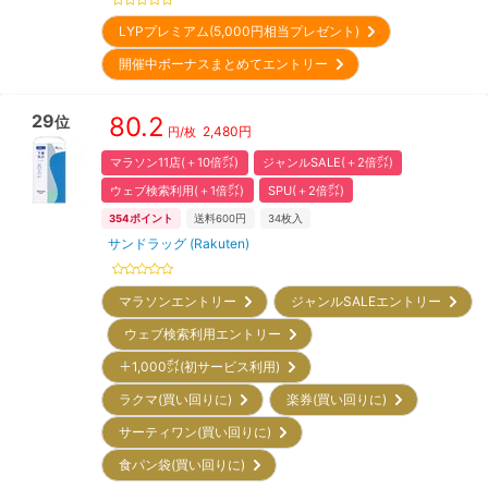
LYPプレミアム(5,000円相当プレゼント)
開催中ボーナスまとめてエントリー
29
80.2
位
2,480
円
円/枚
マラソン11店(＋10倍㌽)
ジャンルSALE(＋2倍㌽)
ウェブ検索利用(＋1倍㌽)
SPU(＋2倍㌽)
354
ポイント
送料600円
34
枚入
サンドラッグ (Rakuten)
マラソンエントリー
ジャンルSALEエントリー
ウェブ検索利用エントリー
＋1,000㌽(初サービス利用)
ラクマ(買い回りに)
楽券(買い回りに)
サーティワン(買い回りに)
食パン袋(買い回りに)