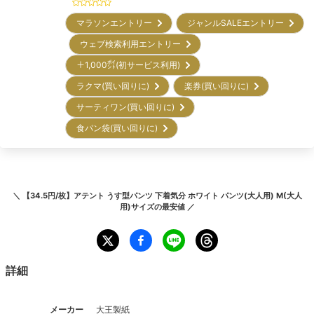
マラソンエントリー
ジャンルSALEエントリー
ウェブ検索利用エントリー
＋1,000㌽(初サービス利用)
ラクマ(買い回りに)
楽券(買い回りに)
サーティワン(買い回りに)
食パン袋(買い回りに)
＼
【34.5円/枚】アテント うす型パンツ 下着気分 ホワイト パンツ(大人用) M(大人
用)サイズ
の最安値 ／
詳細
メーカー
大王製紙