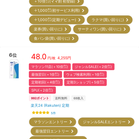
＋10倍㌽(ママ割 初登録)
＋1,000㌽(初サービス利用)
＋1,000㌽(定期デビュー)
ラクマ(買い回りに)
楽券(買い回りに)
サーティワン(買い回りに)
食パン袋(買い回りに)
6
48.0
位
4,255
円
円/枚
マラソン11店(＋10倍㌽)
ジャンルSALE(＋2倍㌽)
最強翌日(＋1倍㌽)
ウェブ検索利用(＋1倍㌽)
定期初回(＋4倍㌽)
定期3ショップ(＋5倍㌽)
SPU(＋2倍㌽)
992
ポイント
送料無料
68
枚入
楽天24 (Rakuten) 定期
5
件
マラソンエントリー
ジャンルSALEエントリー
最強翌日エントリー