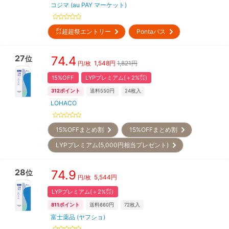
コジマ (au PAY マーケット)
㌽超超祭エントリー
Pontaパス
27
74.4
位
1,548
円
1,821円
円/枚
15%OFF
LYPプレミアム(＋2%㌽)
312
ポイント
送料550円
24
枚入
LOHACO
15%OFFまとめ割
15%OFFまとめ割
LYPプレミアム(5,000円相当プレゼント)
28
74.9
位
5,544
円
円/枚
LYPプレミアム(＋2%㌽)
811
ポイント
送料660円
72
枚入
富士薬品 (ヤフショ)