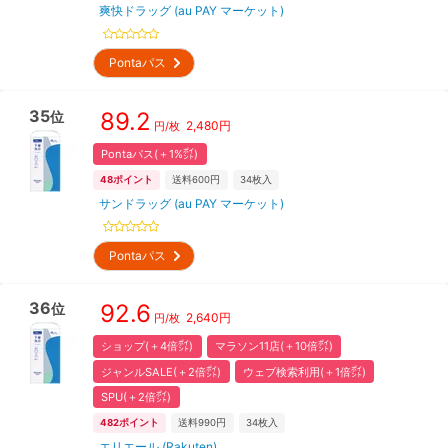
爽快ドラッグ (au PAY マーケット)
Pontaパス
35
89.2
位
2,480
円
円/枚
Pontaパス(＋1%㌽)
48
ポイント
送料600円
34
枚入
サンドラッグ (au PAY マーケット)
Pontaパス
36
92.6
位
2,640
円
円/枚
ショップ(＋4倍㌽)
マラソン11店(＋10倍㌽)
ジャンルSALE(＋2倍㌽)
ウェブ検索利用(＋1倍㌽)
SPU(＋2倍㌽)
482
ポイント
送料990円
34
枚入
エリエール (Rakuten)