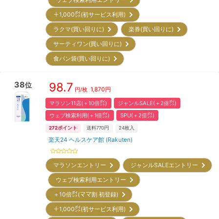
＋1,000㌽(初サービス利用)
ラクマ(買い回りに)
楽券(買い回りに)
サーティワン(買い回りに)
食パン袋(買い回りに)
38
98.7
位
1,870
円
円/枚
マラソン11店(＋10倍㌽)
ジャンルSALE(＋2倍㌽)
ウェブ検索利用(＋1倍㌽)
SPU(＋2倍㌽)
272
ポイント
送料770円
24
枚入
楽天24 ヘルスケア館 (Rakuten)
マラソンエントリー
ジャンルSALEエントリー
ウェブ検索利用エントリー
＋10倍㌽(ママ割 初登録)
＋1,000㌽(初サービス利用)