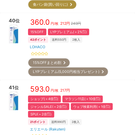
食パン袋(買い回りに)
40
360.0
位
212
円
249円
円/枚
15%OFF
LYPプレミアム(＋2%㌽)
42
ポイント
送料550円
2
枚入
LOHACO
15%OFFまとめ割
LYPプレミアム(5,000円相当プレゼント)
41
593.0
位
217
円
円/枚
ショップ(＋4倍㌽)
マラソン11店(＋10倍㌽)
ジャンルSALE(＋2倍㌽)
ウェブ検索利用(＋1倍㌽)
SPU(＋2倍㌽)
21
ポイント
送料990円
2
枚入
エリエール (Rakuten)