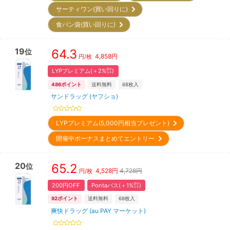
サーティワン(買い回りに)
食パン袋(買い回りに)
19
64.3
位
4,858
円
円/枚
LYPプレミアム(＋2%㌽)
486
ポイント
送料無料
68
枚入
サンドラッグ (ヤフショ)
LYPプレミアム(5,000円相当プレゼント)
開催中ボーナスまとめてエントリー
20
65.2
位
4,528
円
4,728円
円/枚
200円OFF
Pontaパス(＋1%㌽)
92
ポイント
送料無料
68
枚入
爽快ドラッグ (au PAY マーケット)