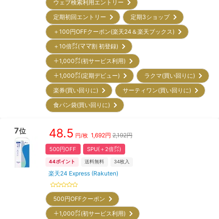
ウェブ検索利用エントリー
定期初回エントリー
定期3ショップ
＋100円OFFクーポン(楽天24＆楽天ブックス)
＋10倍㌽(ママ割 初登録)
＋1,000㌽(初サービス利用)
＋1,000㌽(定期デビュー)
ラクマ(買い回りに)
楽券(買い回りに)
サーティワン(買い回りに)
食パン袋(買い回りに)
7
48.5
位
1,692
円
2,192円
円/枚
500円OFF
SPU(＋2倍㌽)
44
ポイント
送料無料
34
枚入
楽天24 Express (Rakuten)
500円OFFクーポン
＋1,000㌽(初サービス利用)