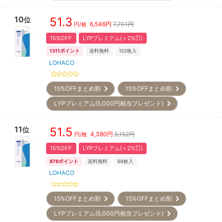
10
51.3
位
6,546
円
7,701円
円/枚
15%OFF
LYPプレミアム(＋2%㌽)
1311
ポイント
送料無料
102
枚入
LOHACO
15%OFFまとめ割
15%OFFまとめ割
LYPプレミアム(5,000円相当プレゼント)
11
51.5
位
4,380
円
5,152円
円/枚
15%OFF
LYPプレミアム(＋2%㌽)
876
ポイント
送料無料
68
枚入
LOHACO
15%OFFまとめ割
15%OFFまとめ割
LYPプレミアム(5,000円相当プレゼント)