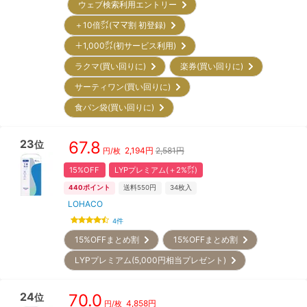
ウェブ検索利用エントリー
＋10倍㌽(ママ割 初登録)
＋1,000㌽(初サービス利用)
ラクマ(買い回りに)
楽券(買い回りに)
サーティワン(買い回りに)
食パン袋(買い回りに)
23
67.8
位
2,194
円
2,581円
円/枚
15%OFF
LYPプレミアム(＋2%㌽)
440
ポイント
送料550円
34
枚入
LOHACO
4
件
15%OFFまとめ割
15%OFFまとめ割
LYPプレミアム(5,000円相当プレゼント)
24
70.0
位
4,858
円
円/枚