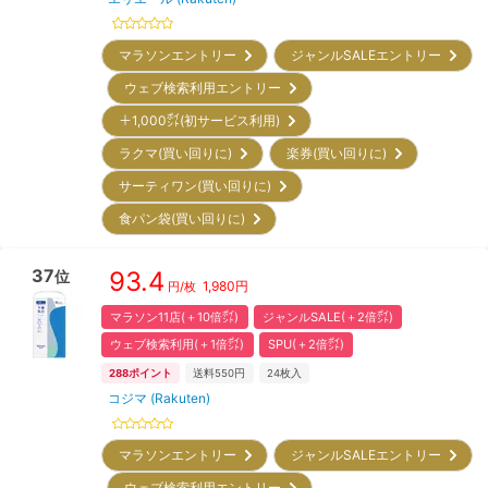
マラソンエントリー
ジャンルSALEエントリー
ウェブ検索利用エントリー
＋1,000㌽(初サービス利用)
ラクマ(買い回りに)
楽券(買い回りに)
サーティワン(買い回りに)
食パン袋(買い回りに)
37
93.4
位
1,980
円
円/枚
マラソン11店(＋10倍㌽)
ジャンルSALE(＋2倍㌽)
ウェブ検索利用(＋1倍㌽)
SPU(＋2倍㌽)
288
ポイント
送料550円
24
枚入
コジマ (Rakuten)
マラソンエントリー
ジャンルSALEエントリー
ウェブ検索利用エントリー