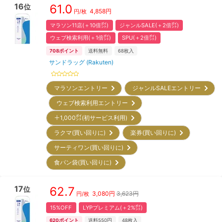
16
61.0
位
4,858
円
円/枚
マラソン11店(＋10倍㌽)
ジャンルSALE(＋2倍㌽)
ウェブ検索利用(＋1倍㌽)
SPU(＋2倍㌽)
708
ポイント
送料無料
68
枚入
サンドラッグ (Rakuten)
マラソンエントリー
ジャンルSALEエントリー
ウェブ検索利用エントリー
＋1,000㌽(初サービス利用)
ラクマ(買い回りに)
楽券(買い回りに)
サーティワン(買い回りに)
食パン袋(買い回りに)
17
62.7
位
3,080
円
3,623円
円/枚
15%OFF
LYPプレミアム(＋2%㌽)
620
ポイント
送料550円
48
枚入