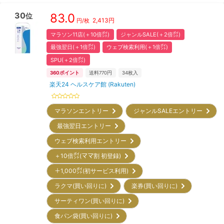
30
83.0
位
2,413
円
円/枚
マラソン11店(＋10倍㌽)
ジャンルSALE(＋2倍㌽)
最強翌日(＋1倍㌽)
ウェブ検索利用(＋1倍㌽)
SPU(＋2倍㌽)
360
ポイント
送料770円
34
枚入
楽天24 ヘルスケア館 (Rakuten)
マラソンエントリー
ジャンルSALEエントリー
最強翌日エントリー
ウェブ検索利用エントリー
＋10倍㌽(ママ割 初登録)
＋1,000㌽(初サービス利用)
ラクマ(買い回りに)
楽券(買い回りに)
サーティワン(買い回りに)
食パン袋(買い回りに)