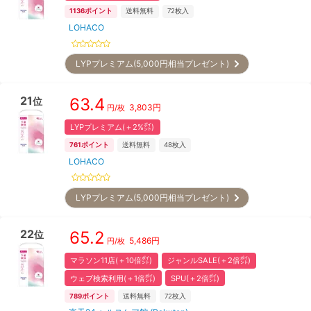
1136
ポイント
送料無料
72
枚入
LOHACO
LYPプレミアム(5,000円相当プレゼント)
21
63.4
位
3,803
円
円/枚
LYPプレミアム(＋2%㌽)
761
ポイント
送料無料
48
枚入
LOHACO
LYPプレミアム(5,000円相当プレゼント)
22
65.2
位
5,486
円
円/枚
マラソン11店(＋10倍㌽)
ジャンルSALE(＋2倍㌽)
ウェブ検索利用(＋1倍㌽)
SPU(＋2倍㌽)
789
ポイント
送料無料
72
枚入