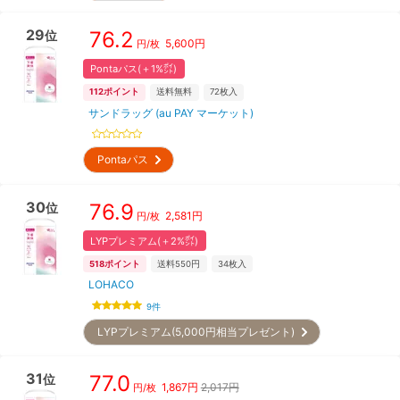
29
76.2
位
5,600
円
円/枚
Pontaパス(＋1%㌽)
112
ポイント
送料無料
72
枚入
サンドラッグ (au PAY マーケット)
Pontaパス
30
76.9
位
2,581
円
円/枚
LYPプレミアム(＋2%㌽)
518
ポイント
送料550円
34
枚入
LOHACO
9
件
LYPプレミアム(5,000円相当プレゼント)
31
77.0
位
1,867
円
2,017円
円/枚