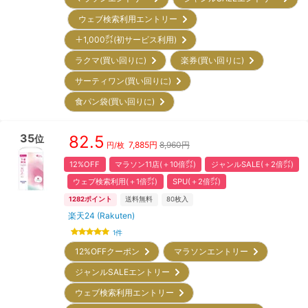
ウェブ検索利用エントリー
＋1,000㌽(初サービス利用)
ラクマ(買い回りに)
楽券(買い回りに)
サーティワン(買い回りに)
食パン袋(買い回りに)
35
82.5
位
7,885
円
8,960円
円/枚
12%OFF
マラソン11店(＋10倍㌽)
ジャンルSALE(＋2倍㌽)
ウェブ検索利用(＋1倍㌽)
SPU(＋2倍㌽)
1282
ポイント
送料無料
80
枚入
楽天24 (Rakuten)
1
件
12%OFFクーポン
マラソンエントリー
ジャンルSALEエントリー
ウェブ検索利用エントリー