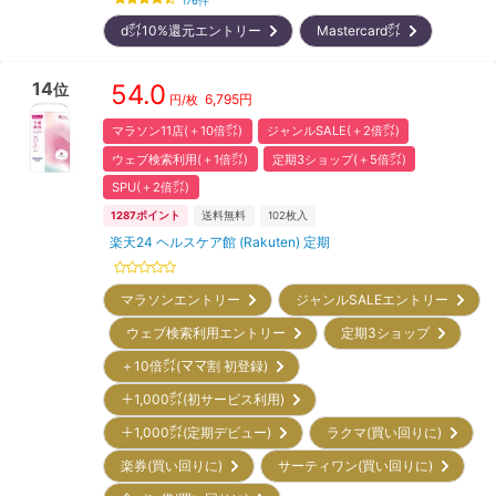
176
件
d㌽10%還元エントリー
Mastercard㌽
14
54.0
位
6,795
円
円/枚
マラソン11店(＋10倍㌽)
ジャンルSALE(＋2倍㌽)
ウェブ検索利用(＋1倍㌽)
定期3ショップ(＋5倍㌽)
SPU(＋2倍㌽)
1287
ポイント
送料無料
102
枚入
楽天24 ヘルスケア館 (Rakuten) 定期
マラソンエントリー
ジャンルSALEエントリー
ウェブ検索利用エントリー
定期3ショップ
＋10倍㌽(ママ割 初登録)
＋1,000㌽(初サービス利用)
＋1,000㌽(定期デビュー)
ラクマ(買い回りに)
楽券(買い回りに)
サーティワン(買い回りに)