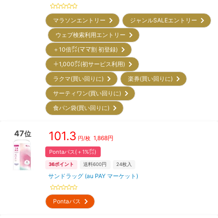
マラソンエントリー
ジャンルSALEエントリー
ウェブ検索利用エントリー
＋10倍㌽(ママ割 初登録)
＋1,000㌽(初サービス利用)
ラクマ(買い回りに)
楽券(買い回りに)
サーティワン(買い回りに)
食パン袋(買い回りに)
47
101.3
位
1,868
円
円/枚
Pontaパス(＋1%㌽)
36
ポイント
送料600円
24
枚入
サンドラッグ (au PAY マーケット)
Pontaパス