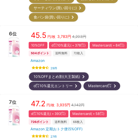
サーティワン(買い回りに)
食パン袋(買い回りに)
6
45.5
位
3,783
円
4,203円
円/枚
10%OFF
d㌽10%還元(＋378㌽)
Mastercard(＋84㌽)
504
ポイント
送料無料
72
枚入
Amazon
29
件
10%OFFまとめ割(大王製紙)
d㌽10%還元エントリー
Mastercard㌽
7
47.2
位
3,935
円
4,142円
円/枚
d㌽10%還元(＋393㌽)
Mastercard(＋58㌽)
726
ポイント
送料無料
68
枚入
Amazon 定期おトク便(5%OFF)
27
件