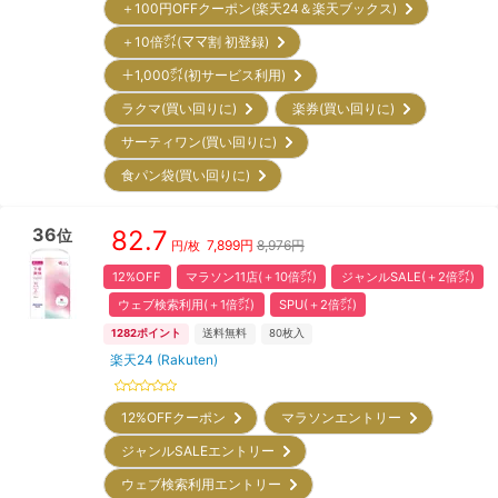
＋100円OFFクーポン(楽天24＆楽天ブックス)
＋10倍㌽(ママ割 初登録)
＋1,000㌽(初サービス利用)
ラクマ(買い回りに)
楽券(買い回りに)
サーティワン(買い回りに)
食パン袋(買い回りに)
36
82.7
位
7,899
円
8,976円
円/枚
12%OFF
マラソン11店(＋10倍㌽)
ジャンルSALE(＋2倍㌽)
ウェブ検索利用(＋1倍㌽)
SPU(＋2倍㌽)
1282
ポイント
送料無料
80
枚入
楽天24 (Rakuten)
12%OFFクーポン
マラソンエントリー
ジャンルSALEエントリー
ウェブ検索利用エントリー