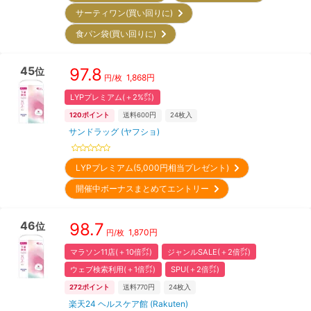
サーティワン(買い回りに)
食パン袋(買い回りに)
45
97.8
位
1,868
円
円/枚
LYPプレミアム(＋2%㌽)
120
ポイント
送料600円
24
枚入
サンドラッグ (ヤフショ)
LYPプレミアム(5,000円相当プレゼント)
開催中ボーナスまとめてエントリー
46
98.7
位
1,870
円
円/枚
マラソン11店(＋10倍㌽)
ジャンルSALE(＋2倍㌽)
ウェブ検索利用(＋1倍㌽)
SPU(＋2倍㌽)
272
ポイント
送料770円
24
枚入
楽天24 ヘルスケア館 (Rakuten)