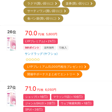
ラクマ(買い回りに)
楽券(買い回りに)
サーティワン(買い回りに)
食パン袋(買い回りに)
26
70.0
位
5,600
円
円/枚
LYPプレミアム(＋2%㌽)
561
ポイント
送料無料
72
枚入
サンドラッグ (ヤフショ)
LYPプレミアム(5,000円相当プレゼント)
開催中ボーナスまとめてエントリー
27
71.0
位
6,050
円
円/枚
ショップ(＋1倍㌽)
マラソン11店(＋10倍㌽)
ジャンルSALE(＋2倍㌽)
ウェブ検索利用(＋1倍㌽)
SPU(＋2倍㌽)