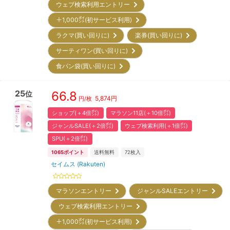
ウェブ検索利用エントリー
＋1,000㌽(初サービス利用)
ラクマ(買い回りに)
楽券(買い回りに)
サーティワン(買い回りに)
食パン袋(買い回りに)
25
66.8
位
5,874
円
円/枚
ショップ(＋4倍㌽)
マラソン11店(＋10倍㌽)
ジャンルSALE(＋2倍㌽)
ウェブ検索利用(＋1倍㌽)
SPU(＋2倍㌽)
1065
ポイント
送料無料
72
枚入
セイムス (Rakuten)
マラソンエントリー
ジャンルSALEエントリー
ウェブ検索利用エントリー
＋1,000㌽(初サービス利用)