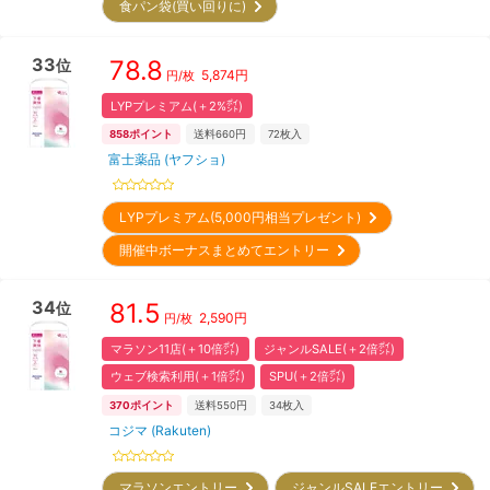
食パン袋(買い回りに)
33
78.8
位
5,874
円
円/枚
LYPプレミアム(＋2%㌽)
858
ポイント
送料660円
72
枚入
富士薬品 (ヤフショ)
LYPプレミアム(5,000円相当プレゼント)
開催中ボーナスまとめてエントリー
34
81.5
位
2,590
円
円/枚
マラソン11店(＋10倍㌽)
ジャンルSALE(＋2倍㌽)
ウェブ検索利用(＋1倍㌽)
SPU(＋2倍㌽)
370
ポイント
送料550円
34
枚入
コジマ (Rakuten)
マラソンエントリー
ジャンルSALEエントリー