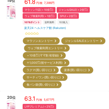
19
61.8
位
7,386
円
円/枚
マラソン11店(＋10倍㌽)
ジャンルSALE(＋2倍㌽)
ウェブ検索利用(＋1倍㌽)
SPU(＋2倍㌽)
1078
ポイント
送料無料
102
枚入
楽天24 ヘルスケア館 (Rakuten)
マラソンエントリー
ジャンルSALEエントリー
ウェブ検索利用エントリー
＋10倍㌽(ママ割 初登録)
＋1,000㌽(初サービス利用)
ラクマ(買い回りに)
楽券(買い回りに)
サーティワン(買い回りに)
食パン袋(買い回りに)
20
63.1
位
5,677
円
円/枚
LYPプレミアム(＋2%㌽)