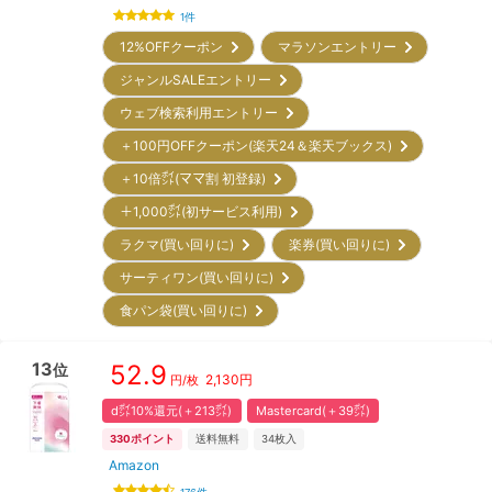
1
件
12%OFFクーポン
マラソンエントリー
ジャンルSALEエントリー
ウェブ検索利用エントリー
＋100円OFFクーポン(楽天24＆楽天ブックス)
＋10倍㌽(ママ割 初登録)
＋1,000㌽(初サービス利用)
ラクマ(買い回りに)
楽券(買い回りに)
サーティワン(買い回りに)
食パン袋(買い回りに)
13
52.9
位
2,130
円
円/枚
d㌽10%還元(＋213㌽)
Mastercard(＋39㌽)
330
ポイント
送料無料
34
枚入
Amazon