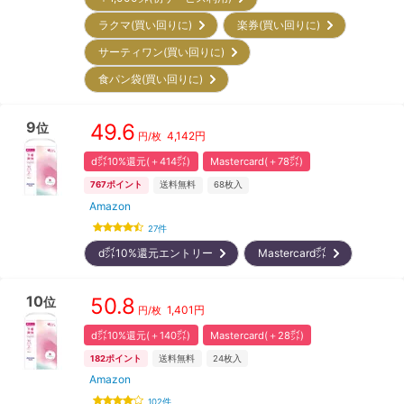
ラクマ(買い回りに)
楽券(買い回りに)
サーティワン(買い回りに)
食パン袋(買い回りに)
9
49.6
位
4,142
円
円/枚
d㌽10%還元(＋414㌽)
Mastercard(＋78㌽)
767
ポイント
送料無料
68
枚入
Amazon
27
件
d㌽10%還元エントリー
Mastercard㌽
10
50.8
位
1,401
円
円/枚
d㌽10%還元(＋140㌽)
Mastercard(＋28㌽)
182
ポイント
送料無料
24
枚入
Amazon
102
件