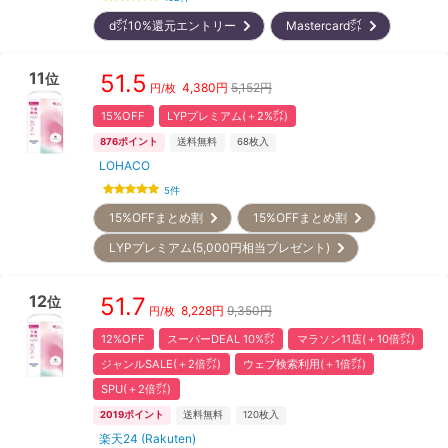
d㌽10%還元エントリー
Mastercard㌽
11
51.5
位
4,380
円
5,152円
円/枚
15%OFF
LYPプレミアム(＋2%㌽)
876
ポイント
送料無料
68
枚入
LOHACO
5
件
15%OFFまとめ割
15%OFFまとめ割
LYPプレミアム(5,000円相当プレゼント)
12
51.7
位
8,228
円
9,350円
円/枚
12%OFF
スーパーDEAL 10%㌽
マラソン11店(＋10倍㌽)
ジャンルSALE(＋2倍㌽)
ウェブ検索利用(＋1倍㌽)
SPU(＋2倍㌽)
2019
ポイント
送料無料
120
枚入
楽天24 (Rakuten)