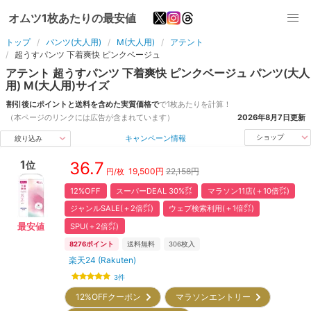
オムツ1枚あたりの最安値
トップ
パンツ(大人用)
M(大人用)
アテント
超うすパンツ 下着爽快 ピンクベージュ
アテント
超うすパンツ 下着爽快 ピンクベージュ
パンツ(大人
用)
M(大人用)
サイズ
割引後にポイントと送料を含めた実質価格で
で1枚あたりを計算！
（本ページのリンクには広告が含まれています）
2026年8月7日
更新
キャンペーン情報
ショップ
絞り込み
1
36.7
位
19,500
円
22,158円
円/枚
12%OFF
スーパーDEAL 30%㌽
マラソン11店(＋10倍㌽)
ジャンルSALE(＋2倍㌽)
ウェブ検索利用(＋1倍㌽)
SPU(＋2倍㌽)
最安値
8276
ポイント
送料無料
306
枚入
楽天24 (Rakuten)
3
件
12%OFFクーポン
マラソンエントリー