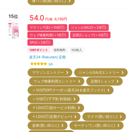
食パン袋(買い回りに)
15
54.0
位
6,795
円
円/枚
マラソン11店(＋10倍㌽)
ジャンルSALE(＋2倍㌽)
ウェブ検索利用(＋1倍㌽)
定期3ショップ(＋5倍㌽)
SPU(＋2倍㌽)
1287
ポイント
送料無料
102
枚入
楽天24 (Rakuten) 定期
3
件
マラソンエントリー
ジャンルSALEエントリー
ウェブ検索利用エントリー
定期3ショップ
＋100円OFFクーポン(楽天24＆楽天ブックス)
＋10倍㌽(ママ割 初登録)
＋1,000㌽(初サービス利用)
＋1,000㌽(定期デビュー)
ラクマ(買い回りに)
楽券(買い回りに)
サーティワン(買い回りに)