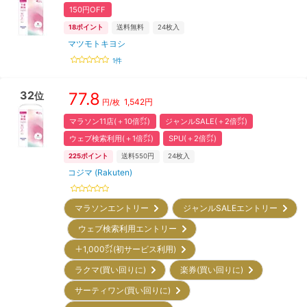
150円OFF
18
ポイント
送料無料
24
枚入
マツモトキヨシ
1
件
32
77.8
位
1,542
円
円/枚
マラソン11店(＋10倍㌽)
ジャンルSALE(＋2倍㌽)
ウェブ検索利用(＋1倍㌽)
SPU(＋2倍㌽)
225
ポイント
送料550円
24
枚入
コジマ (Rakuten)
マラソンエントリー
ジャンルSALEエントリー
ウェブ検索利用エントリー
＋1,000㌽(初サービス利用)
ラクマ(買い回りに)
楽券(買い回りに)
サーティワン(買い回りに)