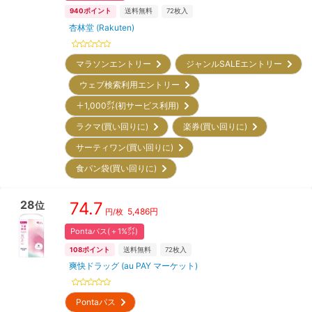
940
ポイント
送料無料
72
枚入
杏林堂 (Rakuten)
マラソンエントリー
ジャンルSALEエントリー
ウェブ検索利用エントリー
＋1,000㌽(初サービス利用)
ラクマ(買い回りに)
楽券(買い回りに)
サーティワン(買い回りに)
食パン袋(買い回りに)
28
74.7
位
5,486
円
円/枚
Pontaパス(＋1%㌽)
108
ポイント
送料無料
72
枚入
爽快ドラッグ (au PAY マーケット)
Pontaパス