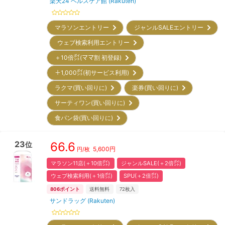
楽天24 ヘルスケア館 (Rakuten)
マラソンエントリー
ジャンルSALEエントリー
ウェブ検索利用エントリー
＋10倍㌽(ママ割 初登録)
＋1,000㌽(初サービス利用)
ラクマ(買い回りに)
楽券(買い回りに)
サーティワン(買い回りに)
食パン袋(買い回りに)
23
66.6
位
5,600
円
円/枚
マラソン11店(＋10倍㌽)
ジャンルSALE(＋2倍㌽)
ウェブ検索利用(＋1倍㌽)
SPU(＋2倍㌽)
806
ポイント
送料無料
72
枚入
サンドラッグ (Rakuten)