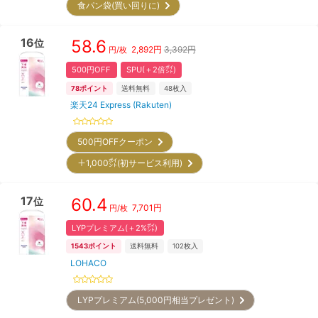
食パン袋(買い回りに)
16
58.6
位
2,892
円
3,392円
円/枚
500円OFF
SPU(＋2倍㌽)
78
ポイント
送料無料
48
枚入
楽天24 Express (Rakuten)
500円OFFクーポン
＋1,000㌽(初サービス利用)
17
60.4
位
7,701
円
円/枚
LYPプレミアム(＋2%㌽)
1543
ポイント
送料無料
102
枚入
LOHACO
LYPプレミアム(5,000円相当プレゼント)