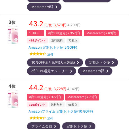
Mastercard㌽
3
43.2
位
3,573
円
4,203円
円/枚
10%OFF
d㌽10%還元(＋357㌽)
Mastercard(＋63㌽)
462
ポイント
送料無料
72
枚入
Amazon 定期おトク便(5%OFF)
29
件
10%OFFまとめ割(大王製紙)
定期おトク便
d㌽10%還元エントリー
Mastercard㌽
4
44.2
位
3,728
円
4,142円
円/枚
d㌽10%還元(＋372㌽)
Mastercard(＋78㌽)
725
ポイント
送料無料
68
枚入
Amazonプライム 定期おトク便(10%OFF)
27
件
プライム会員
定期おトク便