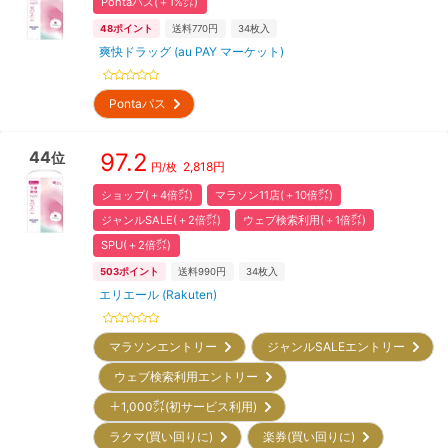
Pontaパス(＋1%㌽)
48
ポイント
送料770円
34
枚入
爽快ドラッグ (au PAY マーケット)
Pontaパス
44
97.2
位
2,818
円
円/枚
ショップ(＋4倍㌽)
マラソン11店(＋10倍㌽)
ジャンルSALE(＋2倍㌽)
ウェブ検索利用(＋1倍㌽)
SPU(＋2倍㌽)
503
ポイント
送料990円
34
枚入
エリエール (Rakuten)
マラソンエントリー
ジャンルSALEエントリー
ウェブ検索利用エントリー
＋1,000㌽(初サービス利用)
ラクマ(買い回りに)
楽券(買い回りに)