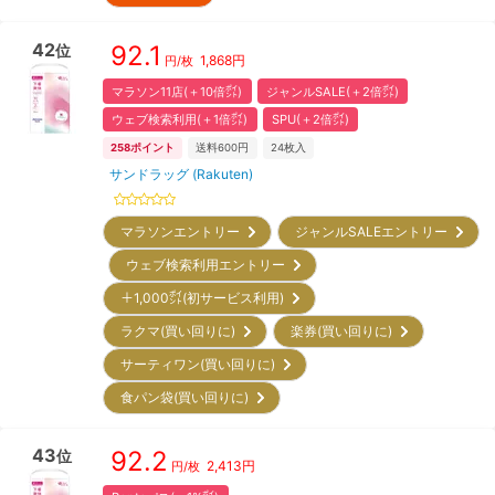
42
92.1
位
1,868
円
円/枚
マラソン11店(＋10倍㌽)
ジャンルSALE(＋2倍㌽)
ウェブ検索利用(＋1倍㌽)
SPU(＋2倍㌽)
258
ポイント
送料600円
24
枚入
サンドラッグ (Rakuten)
マラソンエントリー
ジャンルSALEエントリー
ウェブ検索利用エントリー
＋1,000㌽(初サービス利用)
ラクマ(買い回りに)
楽券(買い回りに)
サーティワン(買い回りに)
食パン袋(買い回りに)
43
92.2
位
2,413
円
円/枚