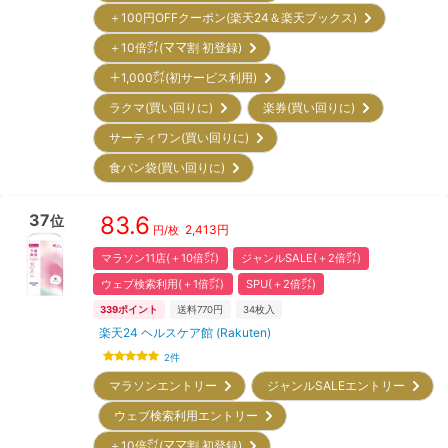
＋100円OFFクーポン(楽天24＆楽天ブックス)
＋10倍㌽(ママ割 初登録)
＋1,000㌽(初サービス利用)
ラクマ(買い回りに)
楽券(買い回りに)
サーティワン(買い回りに)
食パン袋(買い回りに)
37
83.6
位
2,413
円
円/枚
マラソン11店(＋10倍㌽)
ジャンルSALE(＋2倍㌽)
ウェブ検索利用(＋1倍㌽)
SPU(＋2倍㌽)
339
ポイント
送料770円
34
枚入
楽天24 ヘルスケア館 (Rakuten)
2
件
マラソンエントリー
ジャンルSALEエントリー
ウェブ検索利用エントリー
＋10倍㌽(ママ割 初登録)