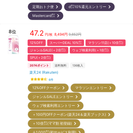
定期おトク便
d㌽10%還元エントリー
Mastercard㌽
8
47.2
位
8,494
円
9,652円
円/枚
12%OFF
スーパーDEAL 10%㌽
マラソン11店(＋10倍㌽)
ジャンルSALE(＋2倍㌽)
ウェブ検索利用(＋1倍㌽)
SPU(＋2倍㌽)
2074
ポイント
送料無料
136
枚入
楽天24 (Rakuten)
6
件
12%OFFクーポン
マラソンエントリー
ジャンルSALEエントリー
ウェブ検索利用エントリー
＋100円OFFクーポン(楽天24＆楽天ブックス)
＋10倍㌽(ママ割 初登録)
＋1,000㌽(初サービス利用)