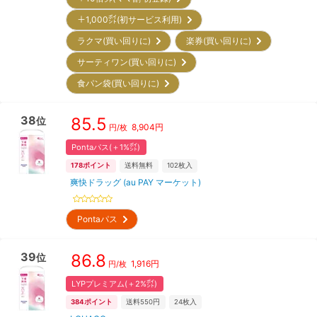
＋1,000㌽(初サービス利用)
ラクマ(買い回りに)
楽券(買い回りに)
サーティワン(買い回りに)
食パン袋(買い回りに)
38
85.5
位
8,904
円
円/枚
Pontaパス(＋1%㌽)
178
ポイント
送料無料
102
枚入
爽快ドラッグ (au PAY マーケット)
Pontaパス
39
86.8
位
1,916
円
円/枚
LYPプレミアム(＋2%㌽)
384
ポイント
送料550円
24
枚入