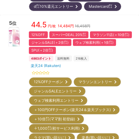
d㌽10%還元エントリー
Mastercard㌽
5
44.5
位
14,484
円
16,458円
円/枚
12%OFF
スーパーDEAL 20%㌽
マラソン11店(＋10倍㌽)
ジャンルSALE(＋2倍㌽)
ウェブ検索利用(＋1倍㌽)
SPU(＋2倍㌽)
4863
ポイント
送料無料
216
枚入
楽天24 (Rakuten)
12%OFFクーポン
マラソンエントリー
ジャンルSALEエントリー
ウェブ検索利用エントリー
＋100円OFFクーポン(楽天24＆楽天ブックス)
＋10倍㌽(ママ割 初登録)
＋1,000㌽(初サービス利用)
ラクマ(買い回りに)
楽券(買い回りに)