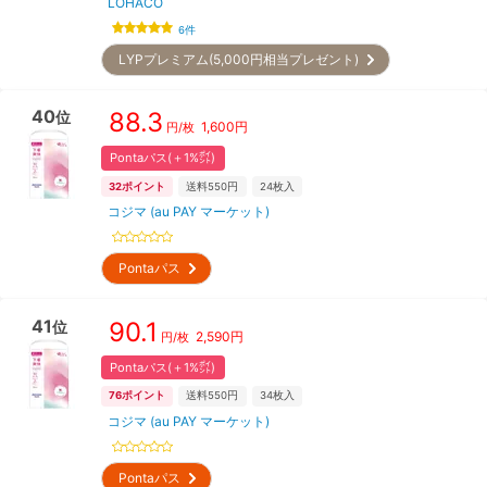
LOHACO
6
件
LYPプレミアム(5,000円相当プレゼント)
40
88.3
位
1,600
円
円/枚
Pontaパス(＋1%㌽)
32
ポイント
送料550円
24
枚入
コジマ (au PAY マーケット)
Pontaパス
41
90.1
位
2,590
円
円/枚
Pontaパス(＋1%㌽)
76
ポイント
送料550円
34
枚入
コジマ (au PAY マーケット)
Pontaパス