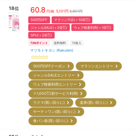
18
60.8
位
5,101
円
5,601円
円/枚
500円OFF
マラソン11店(＋10倍㌽)
ジャンルSALE(＋2倍㌽)
ウェブ検索利用(＋1倍㌽)
SPU(＋2倍㌽)
726
ポイント
送料無料
72
枚入
マツモトキヨシ (Rakuten)
500円OFFクーポン
マラソンエントリー
ジャンルSALEエントリー
ウェブ検索利用エントリー
＋1,000㌽(初サービス利用)
ラクマ(買い回りに)
楽券(買い回りに)
サーティワン(買い回りに)
食パン袋(買い回りに)