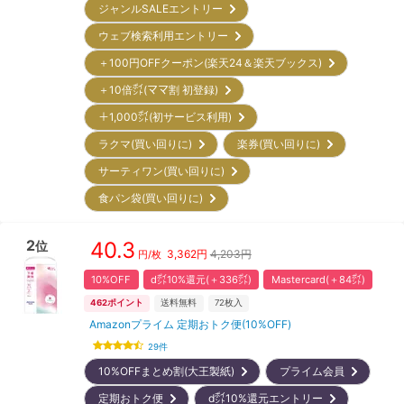
ジャンルSALEエントリー
ウェブ検索利用エントリー
＋100円OFFクーポン(楽天24＆楽天ブックス)
＋10倍㌽(ママ割 初登録)
＋1,000㌽(初サービス利用)
ラクマ(買い回りに)
楽券(買い回りに)
サーティワン(買い回りに)
食パン袋(買い回りに)
2
40.3
位
3,362
円
4,203円
円/枚
10%OFF
d㌽10%還元(＋336㌽)
Mastercard(＋84㌽)
462
ポイント
送料無料
72
枚入
Amazonプライム 定期おトク便(10%OFF)
29
件
10%OFFまとめ割(大王製紙)
プライム会員
定期おトク便
d㌽10%還元エントリー