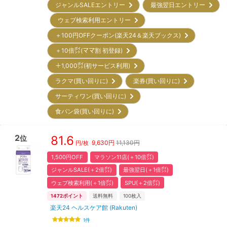
ジャンルSALEエントリー
最強翌日エントリー
ウェブ検索利用エントリー
＋100円OFFクーポン(楽天24＆楽天ブックス)
＋10倍㌽(ママ割 初登録)
＋1,000㌽(初サービス利用)
ラクマ(買い回りに)
楽券(買い回りに)
サーティワン(買い回りに)
食パン袋(買い回りに)
2
81.6
位
9,630
円
11,130円
円/枚
1,500円OFF
マラソン11店(＋10倍㌽)
ジャンルSALE(＋2倍㌽)
最強翌日(＋1倍㌽)
ウェブ検索利用(＋1倍㌽)
SPU(＋2倍㌽)
1472
ポイント
送料無料
100
枚入
楽天24 ヘルスケア館 (Rakuten)
1
件