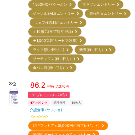
1,500円OFFクーポン
マラソンエントリー
ジャンルSALEエントリー
最強翌日エントリー
ウェブ検索利用エントリー
＋10倍㌽(ママ割 初登録)
＋1,000㌽(初サービス利用)
ラクマ(買い回りに)
楽券(買い回りに)
サーティワン(買い回りに)
食パン袋(買い回りに)
3
86.2
位
7,370
円
円/枚
LYPプレミアム(＋2%㌽)
471
ポイント
送料無料
80
枚入
介護倉庫 (ヤフショ)
LYPプレミアム(5,000円相当プレゼント)
開催中ボーナスまとめてエントリー