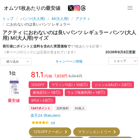
オムツ1枚あたりの最安値
トップ
パンツ(大人用)
M(大人用)
アクティ
におわないのは良いパンツ レギュラー
アクティ
におわないのは良いパンツ レギュラー
パンツ(大人
用)
M(大人用)
サイズ
割引後にポイントと送料を含めた実質価格で
で1枚あたりを計算！
（本ページのリンクには広告が含まれています）
2026年8月8日
更新
キャンペーン情報
ショップ
絞り込み
1
81.1
位
7,836
円
8,904円
円/枚
12%OFF
マラソン11店(＋10倍㌽)
ジャンルSALE(＋2倍㌽)
最強翌日(＋1倍㌽)
ウェブ検索利用(＋1倍㌽)
SPU(＋2倍㌽)
最安値
1347
ポイント
送料無料
80
枚入
楽天24 (Rakuten)
3
件
12%OFFクーポン
マラソンエントリー