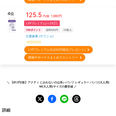
4
125.5
位
1,980
円
円/枚
LYPプレミアム(＋2%㌽)
130
ポイント
送料660円
20
枚入
介護倉庫 (ヤフショ)
LYPプレミアム(5,000円相当プレゼント)
開催中ボーナスまとめてエントリー
＼
【81.1円/枚】アクティ におわないのは良いパンツ レギュラー パンツ(大人用)
M(大人用)サイズ
の最安値 ／
詳細