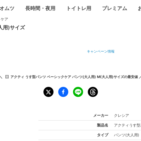
オムツ
長時間・夜用
トイトレ用
プレミアム
クケア
人用)
サイズ
キャンペーン情報
＼
【】アクティ うす型パンツ ベーシックケア パンツ(大人用) M(大人用)サイズ
の最安値 
メーカー
クレシア
製品名
アクティ
うす型
タイプ
パンツ(大人用)