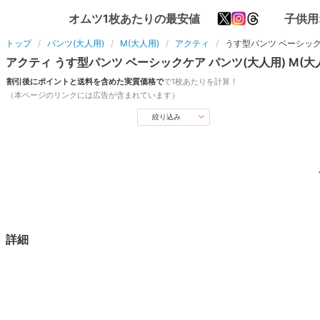
オムツ1枚あたりの最安値
子供用
トップ
パンツ(大人用)
M(大人用)
アクティ
うす型パンツ ベーシッ
アクティ
うす型パンツ ベーシックケア
パンツ(大人用)
M(大
割引後にポイントと送料を含めた実質価格で
で1枚あたりを計算！
（本ページのリンクには広告が含まれています）
絞り込み
詳細