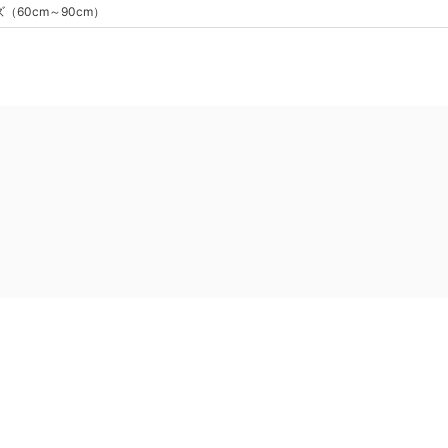
ズ
（
60cm～90cm
）