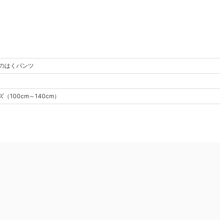
のはくパンツ
ズ
（
100cm～140cm
）