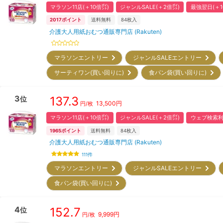
マラソン11店(＋10倍㌽)
ジャンルSALE(＋2倍㌽)
最強翌日(＋1
2017
ポイント
送料無料
84
枚入
介護大人用紙おむつ通販専門店 (Rakuten)
マラソンエントリー
ジャンルSALEエントリー
サーティワン(買い回りに)
食パン袋(買い回りに)
3
137.3
位
13,500
円
円/枚
マラソン11店(＋10倍㌽)
ジャンルSALE(＋2倍㌽)
ウェブ検索利
1965
ポイント
送料無料
84
枚入
介護大人用紙おむつ通販専門店 (Rakuten)
111
件
マラソンエントリー
ジャンルSALEエントリー
食パン袋(買い回りに)
4
152.7
位
9,999
円
円/枚