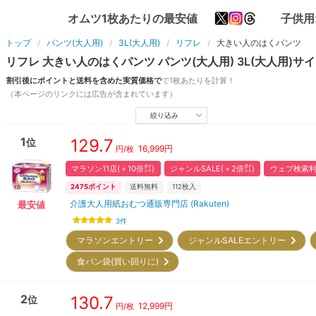
オムツ1枚あたりの最安値
子供用
トップ
パンツ(大人用)
3L(大人用)
リフレ
大きい人のはくパンツ
リフレ
大きい人のはくパンツ
パンツ(大人用)
3L(大人用)
サイ
割引後にポイントと送料を含めた実質価格で
で1枚あたりを計算！
（本ページのリンクには広告が含まれています）
絞り込み
1
129.7
位
16,999
円
円/枚
マラソン11店(＋10倍㌽)
ジャンルSALE(＋2倍㌽)
ウェブ検索利
2475
ポイント
送料無料
112
枚入
介護大人用紙おむつ通販専門店 (Rakuten)
最安値
3
件
マラソンエントリー
ジャンルSALEエントリー
食パン袋(買い回りに)
2
130.7
位
12,999
円
円/枚