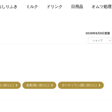
おしりふき
ミルク
ドリンク
日用品
オムツ処理
2026年8月8日
更新
ショップ
買い回りに)
楽券(買い回りに)
サーティワン(買い回りに)