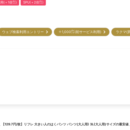
用(＋1倍㌽)
SPU(＋2倍㌽)
ウェブ検索利用エントリー
＋1,000㌽(初サービス利用)
ラクマ(
＼
【129.7円/枚】リフレ 大きい人のはくパンツ パンツ(大人用) 3L(大人用)サイズ
の最安値 