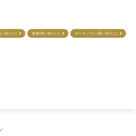
買い回りに)
楽券(買い回りに)
サーティワン(買い回りに)
／