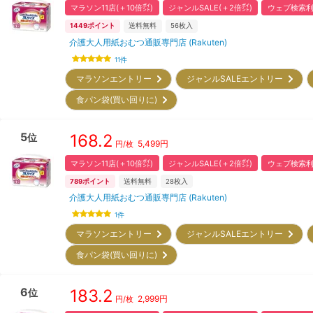
マラソン11店(＋10倍㌽)
ジャンルSALE(＋2倍㌽)
ウェブ検索利
1449
ポイント
送料無料
56
枚入
介護大人用紙おむつ通販専門店 (Rakuten)
11
件
マラソンエントリー
ジャンルSALEエントリー
食パン袋(買い回りに)
5
168.2
位
5,499
円
円/枚
マラソン11店(＋10倍㌽)
ジャンルSALE(＋2倍㌽)
ウェブ検索利
789
ポイント
送料無料
28
枚入
介護大人用紙おむつ通販専門店 (Rakuten)
1
件
マラソンエントリー
ジャンルSALEエントリー
食パン袋(買い回りに)
6
183.2
位
2,999
円
円/枚