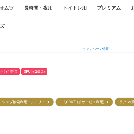
オムツ
長時間・夜用
トイトレ用
プレミアム
ズ
キャンペーン情報
用(＋1倍㌽)
SPU(＋2倍㌽)
ウェブ検索利用エントリー
＋1,000㌽(初サービス利用)
ラクマ(