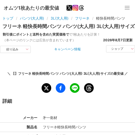
オムツ1枚あたりの最安値
トップ
パンツ(大人用)
3L(大人用)
フリーネ
軽快長時間パンツ
フリーネ
軽快長時間パンツ
パンツ(大人用)
3L(大人用)
サイズ
割引後にポイントと送料を含めた実質価格で
で1枚あたりを計算！
（本ページのリンクには広告が含まれています）
2026年8月7日
更新
キャンペーン情報
ショップ
絞り込み
＼
【】フリーネ 軽快長時間パンツ パンツ(大人用) 3L(大人用)サイズ
の最安値 ／
詳細
メーカー
㐧一衛材
製品名
フリーネ
軽快長時間パンツ