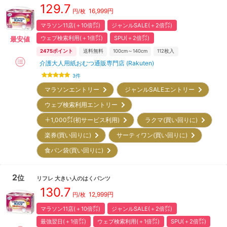
129.7
16,999
円
円/枚
マラソン11店(＋10倍㌽)
ジャンルSALE(＋2倍㌽)
ウェブ検索利用(＋1倍㌽)
SPU(＋2倍㌽)
最安値
2475
ポイント
送料無料
100cm～140cm
112
枚入
介護大人用紙おむつ通販専門店 (Rakuten)
3
件
マラソンエントリー
ジャンルSALEエントリー
ウェブ検索利用エントリー
＋1,000㌽(初サービス利用)
ラクマ(買い回りに)
楽券(買い回りに)
サーティワン(買い回りに)
食パン袋(買い回りに)
2
位
リフレ
大きい人のはくパンツ
130.7
12,999
円
円/枚
マラソン11店(＋10倍㌽)
ジャンルSALE(＋2倍㌽)
最強翌日(＋1倍㌽)
ウェブ検索利用(＋1倍㌽)
SPU(＋2倍㌽)