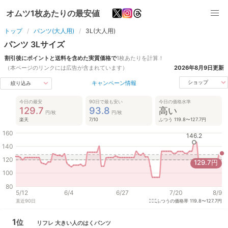
オムツ1枚あたりの最安値
トップ
パンツ(大人用)
3L(大人用)
パンツ
3L
サイズ
割引後にポイントと送料を含めた実質価格で
1枚あたりを計算！
（本ページのリンクには広告が含まれています）
2026年8月9日
更新
キャンペーン情報
ショップ
絞り込み
今日の最安
90日で最も安い
今日の価格水準
129.7
93.8
高い
円/枚
円/枚
楽天
7/10
ふつう 119.8〜127.7円
160
146.2
140
120
129.7
円
100
80
5/12
6/4
6/27
7/20
8/9
直近
90
日
ふつうの価格帯
119.8〜127.7円
1
位
リフレ
大きい人のはくパンツ