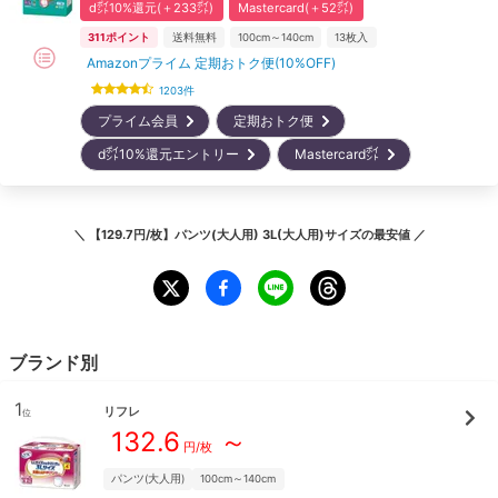
d㌽10%還元(＋233㌽)
Mastercard(＋52㌽)
311
ポイント
送料無料
100cm～140cm
13
枚入
Amazonプライム 定期おトク便(10%OFF)
1203
件
プライム会員
定期おトク便
d㌽10%還元エントリー
Mastercard㌽
＼
【129.7円/枚】パンツ(大人用) 3L(大人用)サイズ
の最安値 ／
ブランド別
1
リフレ
位
132.6
～
円/枚
パンツ(大人用)
100cm～140cm