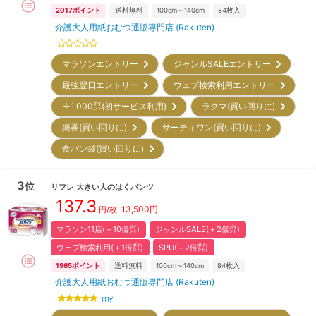
2017
ポイント
送料無料
100cm～140cm
84
枚入
介護大人用紙おむつ通販専門店 (Rakuten)
マラソンエントリー
ジャンルSALEエントリー
最強翌日エントリー
ウェブ検索利用エントリー
＋1,000㌽(初サービス利用)
ラクマ(買い回りに)
楽券(買い回りに)
サーティワン(買い回りに)
食パン袋(買い回りに)
3
位
リフレ
大きい人のはくパンツ
137.3
13,500
円
円/枚
マラソン11店(＋10倍㌽)
ジャンルSALE(＋2倍㌽)
ウェブ検索利用(＋1倍㌽)
SPU(＋2倍㌽)
1965
ポイント
送料無料
100cm～140cm
84
枚入
介護大人用紙おむつ通販専門店 (Rakuten)
111
件