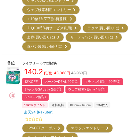
ジャンルSALEエントリー
ウェブ検索利用エントリー
＋10倍㌽(ママ割 初登録)
＋1,000㌽(初サービス利用)
ラクマ(買い回りに)
楽券(買い回りに)
サーティワン(買い回りに)
食パン袋(買い回りに)
6
位
ライフリー
うす型軽快
140.2
43,088
円
48,963円
円/枚
12%OFF
スーパーDEAL 10%㌽
マラソン11店(＋10倍㌽)
ジャンルSALE(＋2倍㌽)
ウェブ検索利用(＋1倍㌽)
SPU(＋2倍㌽)
10282
ポイント
送料無料
100cm～140cm
234
枚入
楽天24 (Rakuten)
12%OFFクーポン
マラソンエントリー