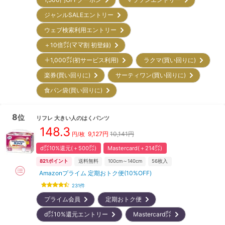
ジャンルSALEエントリー
ウェブ検索利用エントリー
＋10倍㌽(ママ割 初登録)
＋1,000㌽(初サービス利用)
ラクマ(買い回りに)
楽券(買い回りに)
サーティワン(買い回りに)
食パン袋(買い回りに)
8
位
リフレ
大きい人のはくパンツ
148.3
9,127
円
10,141円
円/枚
d㌽10%還元(＋500㌽)
Mastercard(＋214㌽)
821
ポイント
送料無料
100cm～140cm
56
枚入
Amazonプライム 定期おトク便(10%OFF)
231
件
プライム会員
定期おトク便
d㌽10%還元エントリー
Mastercard㌽