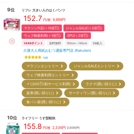
9
位
リフレ
大きい人のはくパンツ
152.7
9,999
円
円/枚
マラソン11店(＋10倍㌽)
ジャンルSALE(＋2倍㌽)
ウェブ検索利用(＋1倍㌽)
SPU(＋2倍㌽)
1449
ポイント
送料無料
100cm～140cm
56
枚入
介護大人用紙おむつ通販専門店 (Rakuten)
11
件
マラソンエントリー
ジャンルSALEエントリー
ウェブ検索利用エントリー
＋1,000㌽(初サービス利用)
ラクマ(買い回りに)
楽券(買い回りに)
サーティワン(買い回りに)
食パン袋(買い回りに)
10
位
ライフリー
うす型軽快
155.8
2,336
円
2,595円
円/枚