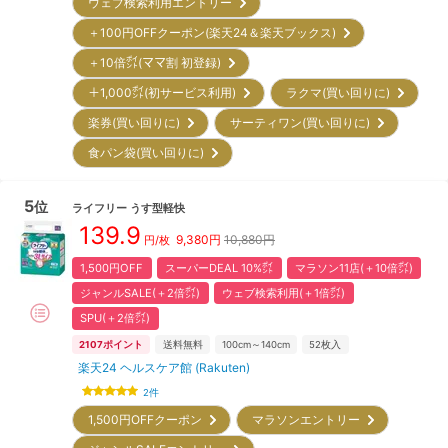
ウェブ検索利用エントリー
＋100円OFFクーポン(楽天24＆楽天ブックス)
＋10倍㌽(ママ割 初登録)
＋1,000㌽(初サービス利用)
ラクマ(買い回りに)
楽券(買い回りに)
サーティワン(買い回りに)
食パン袋(買い回りに)
5
位
ライフリー
うす型軽快
139.9
9,380
円
10,880円
円/枚
1,500円OFF
スーパーDEAL 10%㌽
マラソン11店(＋10倍㌽)
ジャンルSALE(＋2倍㌽)
ウェブ検索利用(＋1倍㌽)
SPU(＋2倍㌽)
2107
ポイント
送料無料
100cm～140cm
52
枚入
楽天24 ヘルスケア館 (Rakuten)
2
件
1,500円OFFクーポン
マラソンエントリー