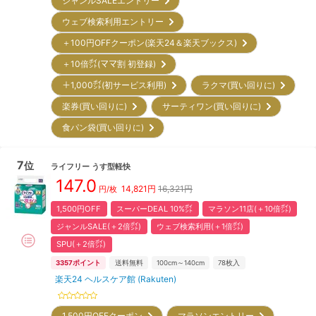
ジャンルSALEエントリー
ウェブ検索利用エントリー
＋100円OFFクーポン(楽天24＆楽天ブックス)
＋10倍㌽(ママ割 初登録)
＋1,000㌽(初サービス利用)
ラクマ(買い回りに)
楽券(買い回りに)
サーティワン(買い回りに)
食パン袋(買い回りに)
7
位
ライフリー
うす型軽快
147.0
14,821
円
16,321円
円/枚
1,500円OFF
スーパーDEAL 10%㌽
マラソン11店(＋10倍㌽)
ジャンルSALE(＋2倍㌽)
ウェブ検索利用(＋1倍㌽)
SPU(＋2倍㌽)
3357
ポイント
送料無料
100cm～140cm
78
枚入
楽天24 ヘルスケア館 (Rakuten)
1,500円OFFクーポン
マラソンエントリー