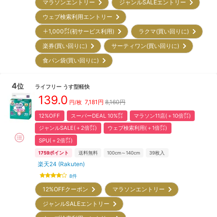
マラソンエントリー
ジャンルSALEエントリー
ウェブ検索利用エントリー
＋1,000㌽(初サービス利用)
ラクマ(買い回りに)
楽券(買い回りに)
サーティワン(買い回りに)
食パン袋(買い回りに)
4
位
ライフリー
うす型軽快
139.0
7,181
円
8,160円
円/枚
12%OFF
スーパーDEAL 10%㌽
マラソン11店(＋10倍㌽)
ジャンルSALE(＋2倍㌽)
ウェブ検索利用(＋1倍㌽)
SPU(＋2倍㌽)
1759
ポイント
送料無料
100cm～140cm
39
枚入
楽天24 (Rakuten)
8
件
12%OFFクーポン
マラソンエントリー
ジャンルSALEエントリー