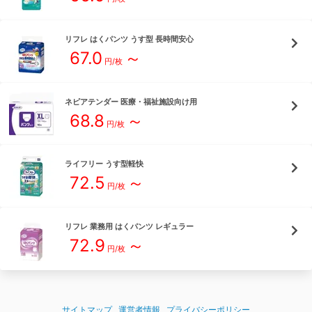
リフレ
はくパンツ うす型 長時間安心
67.0
～
円/枚
ネピアテンダー
医療・福祉施設向け用
68.8
～
円/枚
ライフリー
うす型軽快
72.5
～
円/枚
リフレ
業務用 はくパンツ レギュラー
72.9
～
円/枚
サイトマップ
運営者情報
プライバシーポリシー