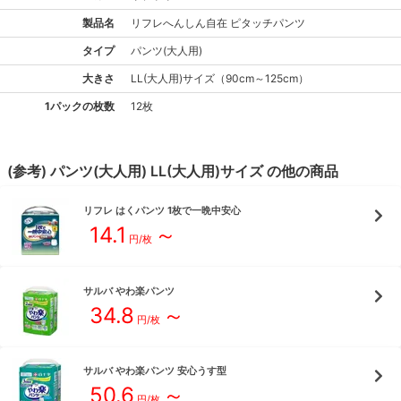
製品名
リフレ
へんしん自在 ピタッチパンツ
タイプ
パンツ(大人用)
大きさ
LL(大人用)
サイズ
（
90cm～125cm
）
1パックの枚数
12枚
(参考)
パンツ(大人用)
LL(大人用)
サイズ
の他の商品
リフレ
はくパンツ 1枚で一晩中安心
14.1
～
円/枚
サルバ
やわ楽パンツ
34.8
～
円/枚
サルバ
やわ楽パンツ 安心うす型
50.6
～
円/枚