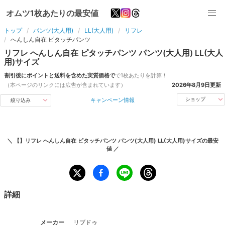
オムツ1枚あたりの最安値
トップ
パンツ(大人用)
LL(大人用)
リフレ
へんしん自在 ピタッチパンツ
リフレ
へんしん自在 ピタッチパンツ
パンツ(大人用)
LL(大人
用)
サイズ
割引後にポイントと送料を含めた実質価格で
で1枚あたりを計算！
（本ページのリンクには広告が含まれています）
2026年8月9日
更新
キャンペーン情報
ショップ
絞り込み
＼
【】リフレ へんしん自在 ピタッチパンツ パンツ(大人用) LL(大人用)サイズ
の最安
値 ／
詳細
メーカー
リブドゥ