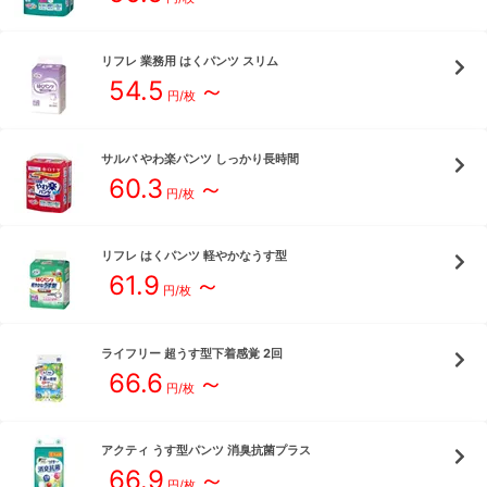
リフレ
業務用 はくパンツ スリム
54.5
～
円/枚
サルバ
やわ楽パンツ しっかり長時間
60.3
～
円/枚
リフレ
はくパンツ 軽やかなうす型
61.9
～
円/枚
ライフリー
超うす型下着感覚 2回
66.6
～
円/枚
アクティ
うす型パンツ 消臭抗菌プラス
66.9
～
円/枚