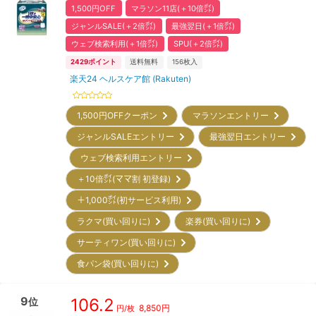
1,500円OFF
マラソン11店(＋10倍㌽)
ジャンルSALE(＋2倍㌽)
最強翌日(＋1倍㌽)
ウェブ検索利用(＋1倍㌽)
SPU(＋2倍㌽)
2429
ポイント
送料無料
156
枚入
楽天24 ヘルスケア館 (Rakuten)
1,500円OFFクーポン
マラソンエントリー
ジャンルSALEエントリー
最強翌日エントリー
ウェブ検索利用エントリー
＋10倍㌽(ママ割 初登録)
＋1,000㌽(初サービス利用)
ラクマ(買い回りに)
楽券(買い回りに)
サーティワン(買い回りに)
食パン袋(買い回りに)
9
106.2
位
8,850
円
円/枚