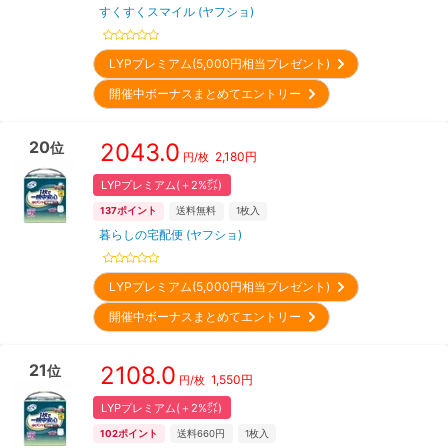
すくすくスマイル (ヤフショ)
LYPプレミアム(5,000円相当プレゼント)
開催中ボーナスまとめてエントリー
20
2043.0
位
2,180
円
円/枚
LYPプレミアム(＋2%㌽)
137
ポイント
送料無料
1
枚入
暮らしの宅配便 (ヤフショ)
LYPプレミアム(5,000円相当プレゼント)
開催中ボーナスまとめてエントリー
21
2108.0
位
1,550
円
円/枚
LYPプレミアム(＋2%㌽)
102
ポイント
送料660円
1
枚入