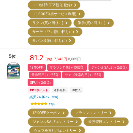
＋10倍㌽(ママ割 初登録)
＋1,000㌽(初サービス利用)
ラクマ(買い回りに)
楽券(買い回りに)
サーティワン(買い回りに)
食パン袋(買い回りに)
5
81.2
位
7,643
円
8,685円
円/枚
12%OFF
マラソン11店(＋10倍㌽)
ジャンルSALE(＋2倍㌽)
最強翌日(＋1倍㌽)
ウェブ検索利用(＋1倍㌽)
SPU(＋2倍㌽)
1313
ポイント
送料無料
78
枚入
楽天24 (Rakuten)
37
件
12%OFFクーポン
マラソンエントリー
ジャンルSALEエントリー
最強翌日エントリー
ウェブ検索利用エントリー