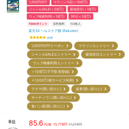
1,500円OFF
マラソン11店(＋10倍㌽)
ジャンルSALE(＋2倍㌽)
最強翌日(＋1倍㌽)
ウェブ検索利用(＋1倍㌽)
SPU(＋2倍㌽)
1540
ポイント
送料無料
104
枚入
楽天24 ヘルスケア館 (Rakuten)
81
件
1,500円OFFクーポン
マラソンエントリー
ジャンルSALEエントリー
最強翌日エントリー
ウェブ検索利用エントリー
＋10倍㌽(ママ割 初登録)
＋1,000㌽(初サービス利用)
ラクマ(買い回りに)
楽券(買い回りに)
サーティワン(買い回りに)
食パン袋(買い回りに)
8
85.6
位
15,778
円
17,278円
円/枚