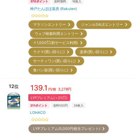
370
ポイント
送料無料
16
枚入
神戸たんぽぽ薬房 (Rakuten)
マラソンエントリー
ジャンルSALEエントリー
ウェブ検索利用エントリー
＋1,000㌽(初サービス利用)
ラクマ(買い回りに)
楽券(買い回りに)
サーティワン(買い回りに)
食パン袋(買い回りに)
12
139.1
位
3,278
円
円/枚
LYPプレミアム(＋2%㌽)
211
ポイント
送料550円
26
枚入
LOHACO
LYPプレミアム(5,000円相当プレゼント)