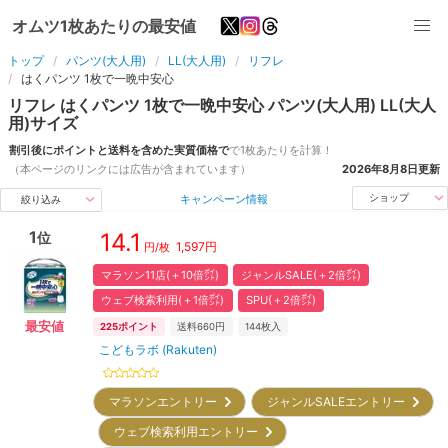
オムツ1枚あたりの最安値
トップ
パンツ(大人用)
LL(大人用)
リフレ
はくパンツ 1枚で一晩中安心
リフレ
はくパンツ 1枚で一晩中安心
パンツ(大人用)
LL(大人
用)
サイズ
割引後にポイントと送料を含めた実質価格で
で1枚あたりを計算！
（本ページのリンクには広告が含まれています）
2026年8月8日
更新
キャンペーン情報
ショップ
絞り込み
1
14.1
位
1,597
円
円/枚
マラソン11店(＋10倍㌽)
ジャンルSALE(＋2倍㌽)
ウェブ検索利用(＋1倍㌽)
SPU(＋2倍㌽)
最安値
225
ポイント
送料660円
144
枚入
こどもラボ (Rakuten)
マラソンエントリー
ジャンルSALEエントリー
ウェブ検索利用エントリー