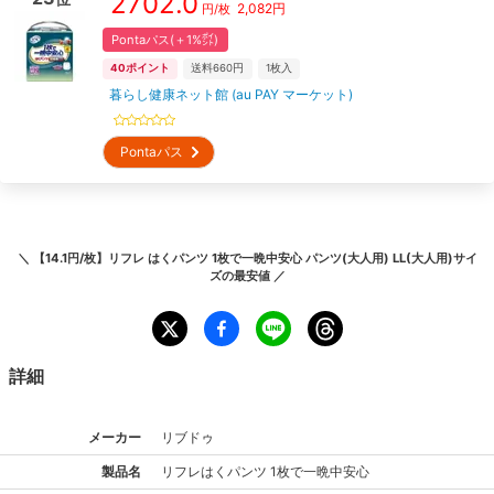
2702.0
2,082
円
円/枚
Pontaパス(＋1%㌽)
40
ポイント
送料660円
1
枚入
暮らし健康ネット館 (au PAY マーケット)
Pontaパス
＼
【14.1円/枚】リフレ はくパンツ 1枚で一晩中安心 パンツ(大人用) LL(大人用)サイ
ズ
の最安値 ／
詳細
メーカー
リブドゥ
製品名
リフレ
はくパンツ 1枚で一晩中安心