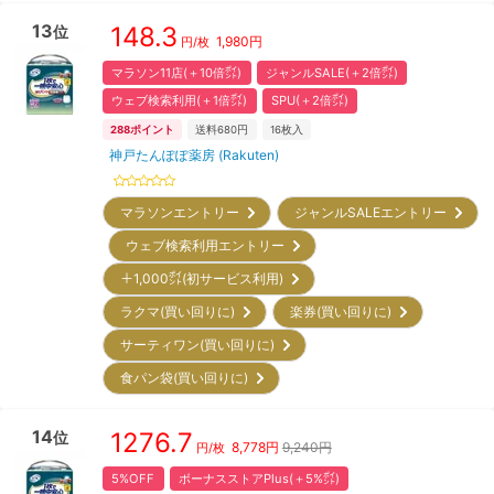
13
148.3
位
1,980
円
円/枚
マラソン11店(＋10倍㌽)
ジャンルSALE(＋2倍㌽)
ウェブ検索利用(＋1倍㌽)
SPU(＋2倍㌽)
288
ポイント
送料680円
16
枚入
神戸たんぽぽ薬房 (Rakuten)
マラソンエントリー
ジャンルSALEエントリー
ウェブ検索利用エントリー
＋1,000㌽(初サービス利用)
ラクマ(買い回りに)
楽券(買い回りに)
サーティワン(買い回りに)
食パン袋(買い回りに)
14
1276.7
位
8,778
円
9,240円
円/枚
5%OFF
ボーナスストアPlus(＋5%㌽)