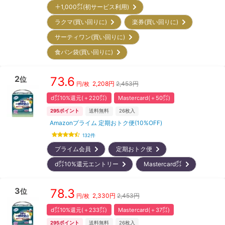
＋1,000㌽(初サービス利用)
ラクマ(買い回りに)
楽券(買い回りに)
サーティワン(買い回りに)
食パン袋(買い回りに)
2
73.6
位
2,208
円
2,453円
円/枚
d㌽10%還元(＋220㌽)
Mastercard(＋50㌽)
295
ポイント
送料無料
26
枚入
Amazonプライム 定期おトク便(10%OFF)
132
件
プライム会員
定期おトク便
d㌽10%還元エントリー
Mastercard㌽
3
78.3
位
2,330
円
2,453円
円/枚
d㌽10%還元(＋233㌽)
Mastercard(＋37㌽)
295
ポイント
送料無料
26
枚入