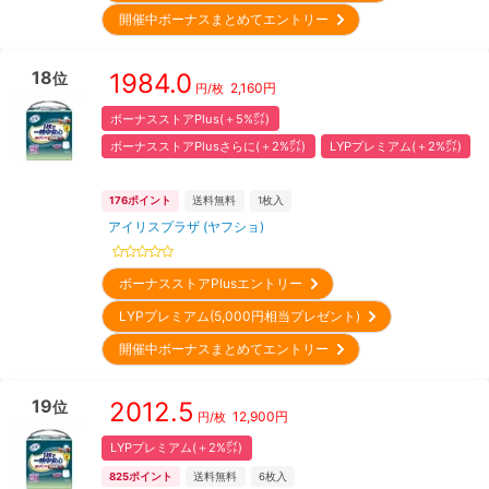
開催中ボーナスまとめてエントリー
18
1984.0
位
2,160
円
円/枚
ボーナスストアPlus(＋5%㌽)
ボーナスストアPlusさらに(＋2%㌽)
LYPプレミアム(＋2%㌽)
176
ポイント
送料無料
1
枚入
アイリスプラザ (ヤフショ)
ボーナスストアPlusエントリー
LYPプレミアム(5,000円相当プレゼント)
開催中ボーナスまとめてエントリー
19
2012.5
位
12,900
円
円/枚
LYPプレミアム(＋2%㌽)
825
ポイント
送料無料
6
枚入