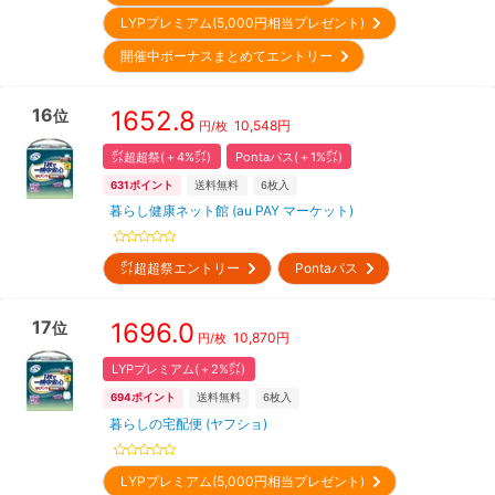
LYPプレミアム(5,000円相当プレゼント)
開催中ボーナスまとめてエントリー
16
1652.8
位
10,548
円
円/枚
㌽超超祭(＋4%㌽)
Pontaパス(＋1%㌽)
631
ポイント
送料無料
6
枚入
暮らし健康ネット館 (au PAY マーケット)
㌽超超祭エントリー
Pontaパス
17
1696.0
位
10,870
円
円/枚
LYPプレミアム(＋2%㌽)
694
ポイント
送料無料
6
枚入
暮らしの宅配便 (ヤフショ)
LYPプレミアム(5,000円相当プレゼント)