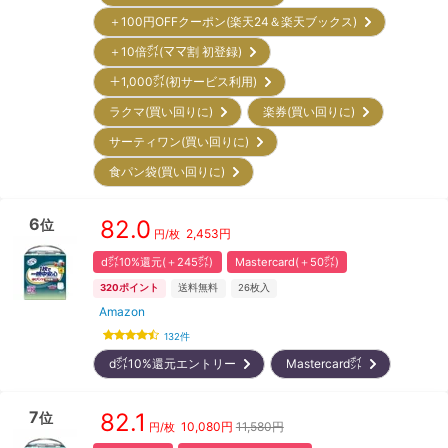
＋100円OFFクーポン(楽天24＆楽天ブックス)
＋10倍㌽(ママ割 初登録)
＋1,000㌽(初サービス利用)
ラクマ(買い回りに)
楽券(買い回りに)
サーティワン(買い回りに)
食パン袋(買い回りに)
6
82.0
位
2,453
円
円/枚
d㌽10%還元(＋245㌽)
Mastercard(＋50㌽)
320
ポイント
送料無料
26
枚入
Amazon
132
件
d㌽10%還元エントリー
Mastercard㌽
7
82.1
位
10,080
円
11,580円
円/枚