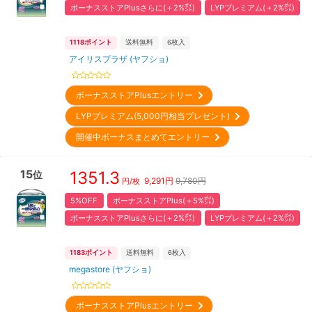
ボーナスストアPlusさらに(＋2%㌽)
LYPプレミアム(＋2%㌽)
1118
ポイント
送料無料
6
枚入
アイリスプラザ (ヤフショ)
ボーナスストアPlusエントリー
LYPプレミアム(5,000円相当プレゼント)
開催中ボーナスまとめてエントリー
15
1351.3
位
9,291
円
9,780円
円/枚
5%OFF
ボーナスストアPlus(＋5%㌽)
ボーナスストアPlusさらに(＋2%㌽)
LYPプレミアム(＋2%㌽)
1183
ポイント
送料無料
6
枚入
megastore (ヤフショ)
ボーナスストアPlusエントリー