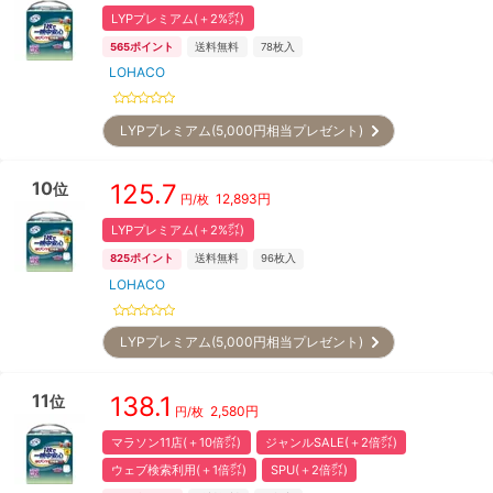
LYPプレミアム(＋2%㌽)
565
ポイント
送料無料
78
枚入
LOHACO
LYPプレミアム(5,000円相当プレゼント)
10
125.7
位
12,893
円
円/枚
LYPプレミアム(＋2%㌽)
825
ポイント
送料無料
96
枚入
LOHACO
LYPプレミアム(5,000円相当プレゼント)
11
138.1
位
2,580
円
円/枚
マラソン11店(＋10倍㌽)
ジャンルSALE(＋2倍㌽)
ウェブ検索利用(＋1倍㌽)
SPU(＋2倍㌽)