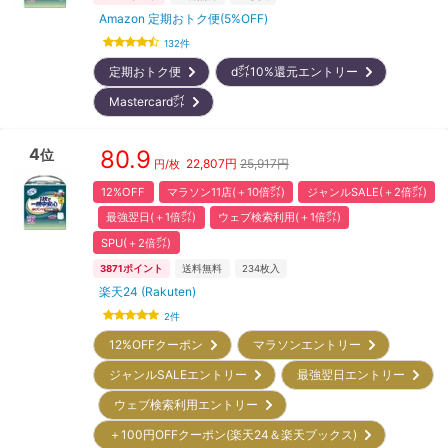
Amazon 定期おトク便(5%OFF)
132
件
定期おトク便
d㌽10%還元エントリー
Mastercard㌽
4
80.9
位
22,807
円
25,917円
円/枚
12%OFF
マラソン11店(＋10倍㌽)
ジャンルSALE(＋2倍㌽)
最強翌日(＋1倍㌽)
ウェブ検索利用(＋1倍㌽)
SPU(＋2倍㌽)
3871
ポイント
送料無料
234
枚入
楽天24 (Rakuten)
2
件
12%OFFクーポン
マラソンエントリー
ジャンルSALEエントリー
最強翌日エントリー
ウェブ検索利用エントリー
＋100円OFFクーポン(楽天24＆楽天ブックス)