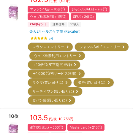
1,921
円
円/枚
マラソン11店(＋10倍㌽)
ジャンルSALE(＋2倍㌽)
ウェブ検索利用(＋1倍㌽)
SPU(＋2倍㌽)
274
ポイント
送料無料
16
枚入
楽天24 ヘルスケア館 (Rakuten)
3
件
マラソンエントリー
ジャンルSALEエントリー
ウェブ検索利用エントリー
＋10倍㌽(ママ割 初登録)
＋1,000㌽(初サービス利用)
ラクマ(買い回りに)
楽券(買い回りに)
サーティワン(買い回りに)
食パン袋(買い回りに)
10
103.5
位
10,756
円
円/枚
d㌽10%還元(＋500㌽)
Mastercard(＋216㌽)