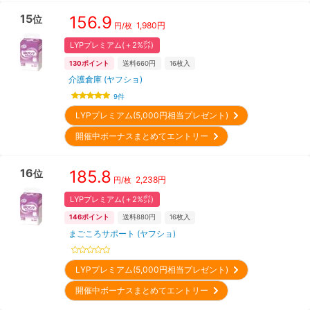
15
156.9
位
1,980
円
円/枚
LYPプレミアム(＋2%㌽)
130
ポイント
送料660円
16
枚入
介護倉庫 (ヤフショ)
9
件
LYPプレミアム(5,000円相当プレゼント)
開催中ボーナスまとめてエントリー
16
185.8
位
2,238
円
円/枚
LYPプレミアム(＋2%㌽)
146
ポイント
送料880円
16
枚入
まごころサポート (ヤフショ)
LYPプレミアム(5,000円相当プレゼント)
開催中ボーナスまとめてエントリー