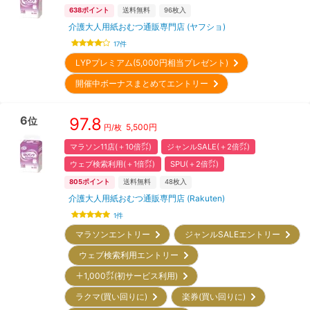
638
ポイント
送料無料
96
枚入
介護大人用紙おむつ通販専門店 (ヤフショ)
17
件
LYPプレミアム(5,000円相当プレゼント)
開催中ボーナスまとめてエントリー
6
97.8
位
5,500
円
円/枚
マラソン11店(＋10倍㌽)
ジャンルSALE(＋2倍㌽)
ウェブ検索利用(＋1倍㌽)
SPU(＋2倍㌽)
805
ポイント
送料無料
48
枚入
介護大人用紙おむつ通販専門店 (Rakuten)
1
件
マラソンエントリー
ジャンルSALEエントリー
ウェブ検索利用エントリー
＋1,000㌽(初サービス利用)
ラクマ(買い回りに)
楽券(買い回りに)