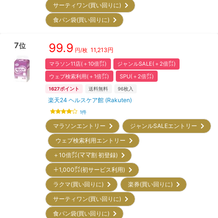
サーティワン(買い回りに)
食パン袋(買い回りに)
7
99.9
位
11,213
円
円/枚
マラソン11店(＋10倍㌽)
ジャンルSALE(＋2倍㌽)
ウェブ検索利用(＋1倍㌽)
SPU(＋2倍㌽)
1627
ポイント
送料無料
96
枚入
楽天24 ヘルスケア館 (Rakuten)
1
件
マラソンエントリー
ジャンルSALEエントリー
ウェブ検索利用エントリー
＋10倍㌽(ママ割 初登録)
＋1,000㌽(初サービス利用)
ラクマ(買い回りに)
楽券(買い回りに)
サーティワン(買い回りに)
食パン袋(買い回りに)