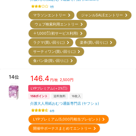
1
件
マラソンエントリー
ジャンルSALEエントリー
ウェブ検索利用エントリー
＋1,000㌽(初サービス利用)
ラクマ(買い回りに)
楽券(買い回りに)
サーティワン(買い回りに)
食パン袋(買い回りに)
14
146.4
位
2,500
円
円/枚
LYPプレミアム(＋2%㌽)
158
ポイント
送料無料
16
枚入
介護大人用紙おむつ通販専門店 (ヤフショ)
6
件
LYPプレミアム(5,000円相当プレゼント)
開催中ボーナスまとめてエントリー