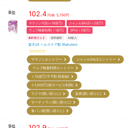
8
102.4
位
5,750
円
円/枚
マラソン11店(＋10倍㌽)
ジャンルSALE(＋2倍㌽)
ウェブ検索利用(＋1倍㌽)
SPU(＋2倍㌽)
837
ポイント
送料無料
48
枚入
楽天24 ヘルスケア館 (Rakuten)
マラソンエントリー
ジャンルSALEエントリー
ウェブ検索利用エントリー
＋10倍㌽(ママ割 初登録)
＋1,000㌽(初サービス利用)
ラクマ(買い回りに)
楽券(買い回りに)
サーティワン(買い回りに)
食パン袋(買い回りに)
9
102.9
位