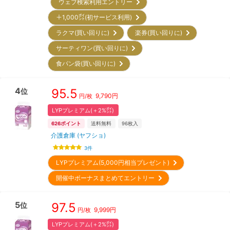
ウェブ検索利用エントリー
＋1,000㌽(初サービス利用)
ラクマ(買い回りに)
楽券(買い回りに)
サーティワン(買い回りに)
食パン袋(買い回りに)
4
95.5
位
9,790
円
円/枚
LYPプレミアム(＋2%㌽)
626
ポイント
送料無料
96
枚入
介護倉庫 (ヤフショ)
3
件
LYPプレミアム(5,000円相当プレゼント)
開催中ボーナスまとめてエントリー
5
97.5
位
9,999
円
円/枚
LYPプレミアム(＋2%㌽)