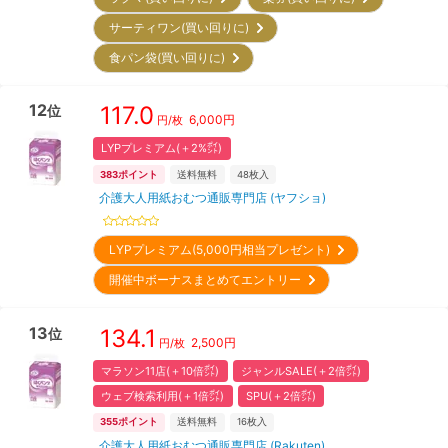
サーティワン(買い回りに)
食パン袋(買い回りに)
12
117.0
位
6,000
円
円/枚
LYPプレミアム(＋2%㌽)
383
ポイント
送料無料
48
枚入
介護大人用紙おむつ通販専門店 (ヤフショ)
LYPプレミアム(5,000円相当プレゼント)
開催中ボーナスまとめてエントリー
13
134.1
位
2,500
円
円/枚
マラソン11店(＋10倍㌽)
ジャンルSALE(＋2倍㌽)
ウェブ検索利用(＋1倍㌽)
SPU(＋2倍㌽)
355
ポイント
送料無料
16
枚入
介護大人用紙おむつ通販専門店 (Rakuten)