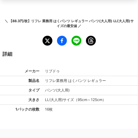
＼
【88.3円/枚】リフレ 業務用 はくパンツ レギュラー パンツ(大人用) LL(大人用)サ
イズ
の最安値 ／
詳細
メーカー
リブドゥ
製品名
リフレ
業務用 はくパンツ レギュラー
タイプ
パンツ(大人用)
大きさ
LL(大人用)
サイズ
（
95cm～125cm
）
1パックの枚数
16枚