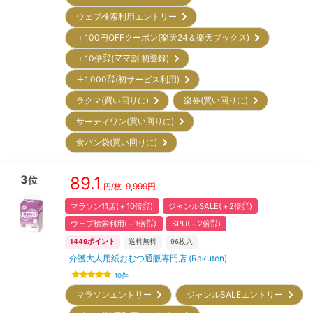
ウェブ検索利用エントリー
＋100円OFFクーポン(楽天24＆楽天ブックス)
＋10倍㌽(ママ割 初登録)
＋1,000㌽(初サービス利用)
ラクマ(買い回りに)
楽券(買い回りに)
サーティワン(買い回りに)
食パン袋(買い回りに)
3
89.1
位
9,999
円
円/枚
マラソン11店(＋10倍㌽)
ジャンルSALE(＋2倍㌽)
ウェブ検索利用(＋1倍㌽)
SPU(＋2倍㌽)
1449
ポイント
送料無料
96
枚入
介護大人用紙おむつ通販専門店 (Rakuten)
10
件
マラソンエントリー
ジャンルSALEエントリー