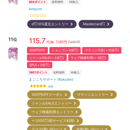
824
ポイント
送料無料
96
枚入
Amazon
d㌽10%還元エントリー
Mastercard㌽
11
115.7
位
7,161
円
7,461円
円/枚
300円OFF
ショップ(＋9倍㌽)
マラソン11店(＋10倍㌽)
ジャンルSALE(＋2倍㌽)
ウェブ検索利用(＋1倍㌽)
SPU(＋2倍㌽)
1607
ポイント
送料無料
48
枚入
まごころサポート (Rakuten)
14
件
300円OFFクーポン
マラソンエントリー
ジャンルSALEエントリー
ウェブ検索利用エントリー
＋1,000㌽(初サービス利用)
ラクマ(買い回りに)
楽券(買い回りに)