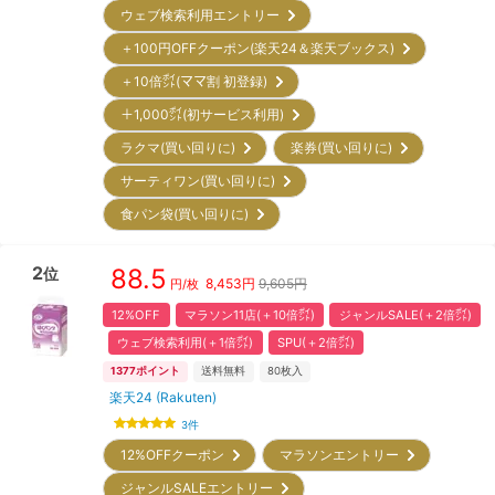
ウェブ検索利用エントリー
＋100円OFFクーポン(楽天24＆楽天ブックス)
＋10倍㌽(ママ割 初登録)
＋1,000㌽(初サービス利用)
ラクマ(買い回りに)
楽券(買い回りに)
サーティワン(買い回りに)
食パン袋(買い回りに)
2
88.5
位
8,453
円
9,605円
円/枚
12%OFF
マラソン11店(＋10倍㌽)
ジャンルSALE(＋2倍㌽)
ウェブ検索利用(＋1倍㌽)
SPU(＋2倍㌽)
1377
ポイント
送料無料
80
枚入
楽天24 (Rakuten)
3
件
12%OFFクーポン
マラソンエントリー
ジャンルSALEエントリー