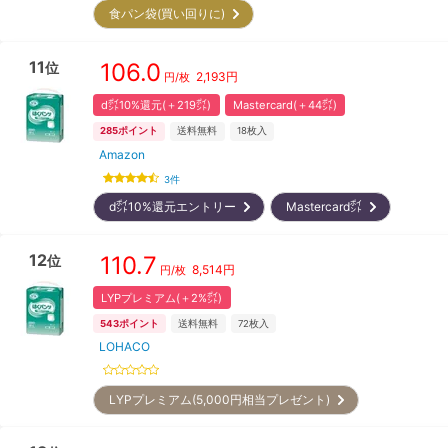
食パン袋(買い回りに)
11
106.0
位
2,193
円
円/枚
d㌽10%還元(＋219㌽)
Mastercard(＋44㌽)
285
ポイント
送料無料
18
枚入
Amazon
3
件
d㌽10%還元エントリー
Mastercard㌽
12
110.7
位
8,514
円
円/枚
LYPプレミアム(＋2%㌽)
543
ポイント
送料無料
72
枚入
LOHACO
LYPプレミアム(5,000円相当プレゼント)