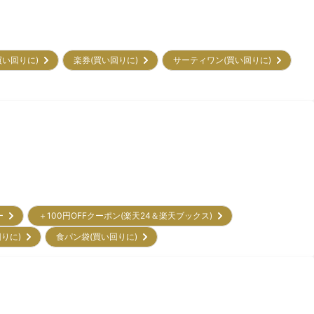
買い回りに)
楽券(買い回りに)
サーティワン(買い回りに)
リー
＋100円OFFクーポン(楽天24＆楽天ブックス)
回りに)
食パン袋(買い回りに)