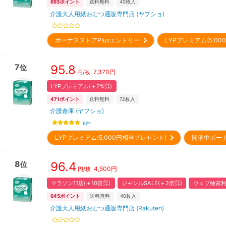
693
ポイント
送料無料
40
枚入
介護大人用紙おむつ通販専門店 (ヤフショ)
ボーナスストアPlusエントリー
LYPプレミアム(5,0
7
95.8
位
7,370
円
円/枚
LYPプレミアム(＋2%㌽)
471
ポイント
送料無料
72
枚入
介護倉庫 (ヤフショ)
6
件
LYPプレミアム(5,000円相当プレゼント)
開催中ボー
8
96.4
位
4,500
円
円/枚
マラソン11店(＋10倍㌽)
ジャンルSALE(＋2倍㌽)
ウェブ検索利
645
ポイント
送料無料
40
枚入
介護大人用紙おむつ通販専門店 (Rakuten)