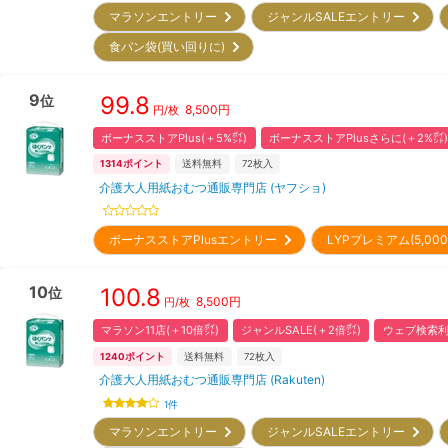
マラソンエントリー
ジャンルSALEエントリー
食パン袋(買い回りに)
9
99.8
位
8,500
円
円/枚
ボーナスストアPlus(＋5%㌽)
ボーナスストアPlusさらに(＋2%㌽)
1314
ポイント
送料無料
72
枚入
介護大人用紙おむつ通販専門店 (ヤフショ)
ボーナスストアPlusエントリー
LYPプレミアム(5,0
10
100.8
位
8,500
円
円/枚
マラソン11店(＋10倍㌽)
ジャンルSALE(＋2倍㌽)
ウェブ検索利
1240
ポイント
送料無料
72
枚入
介護大人用紙おむつ通販専門店 (Rakuten)
1
件
マラソンエントリー
ジャンルSALEエントリー