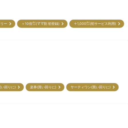
トリー
＋10倍㌽(ママ割 初登録)
＋1,000㌽(初サービス利用)
買い回りに)
楽券(買い回りに)
サーティワン(買い回りに)