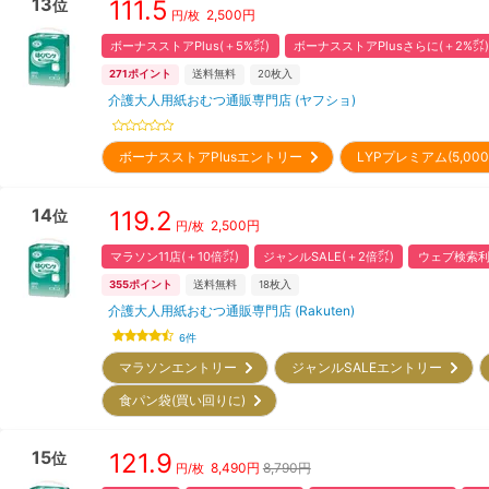
13
111.5
位
2,500
円
円/枚
ボーナスストアPlus(＋5%㌽)
ボーナスストアPlusさらに(＋2%㌽)
271
ポイント
送料無料
20
枚入
介護大人用紙おむつ通販専門店 (ヤフショ)
ボーナスストアPlusエントリー
LYPプレミアム(5,0
14
119.2
位
2,500
円
円/枚
マラソン11店(＋10倍㌽)
ジャンルSALE(＋2倍㌽)
ウェブ検索利
355
ポイント
送料無料
18
枚入
介護大人用紙おむつ通販専門店 (Rakuten)
6
件
マラソンエントリー
ジャンルSALEエントリー
食パン袋(買い回りに)
15
121.9
位
8,490
円
8,790円
円/枚