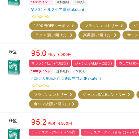
1438
ポイント
送料無料
90
枚入
楽天24 ヘルスケア館 (Rakuten)
1,500円OFFクーポン
マラソンエントリー
ジ
ラクマ(買い回りに)
楽券(買い回りに)
サーテ
5
95.0
位
8,000
円
円/枚
マラソン11店(＋10倍㌽)
ジャンルSALE(＋2倍㌽)
ウェブ検索利
1160
ポイント
送料無料
72
枚入
介護大人用紙おむつ通販専門店 (Rakuten)
マラソンエントリー
ジャンルSALEエントリー
食パン袋(買い回りに)
6
95.2
位
4,500
円
円/枚
ボーナスストアPlus(＋5%㌽)
ボーナスストアPlusさらに(＋2%㌽)