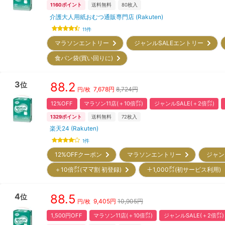
1160
ポイント
送料無料
80
枚入
介護大人用紙おむつ通販専門店 (Rakuten)
11
件
マラソンエントリー
ジャンルSALEエントリー
食パン袋(買い回りに)
3
88.2
位
7,678
円
8,724円
円/枚
12%OFF
マラソン11店(＋10倍㌽)
ジャンルSALE(＋2倍㌽)
1329
ポイント
送料無料
72
枚入
楽天24 (Rakuten)
1
件
12%OFFクーポン
マラソンエントリー
ジャン
＋10倍㌽(ママ割 初登録)
＋1,000㌽(初サービス利用
4
88.5
位
9,405
円
10,905円
円/枚
1,500円OFF
マラソン11店(＋10倍㌽)
ジャンルSALE(＋2倍㌽)