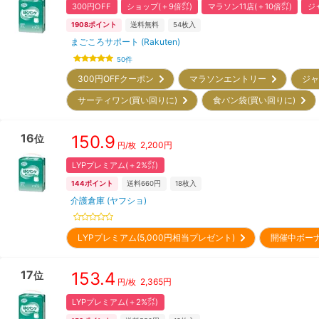
300円OFF
ショップ(＋9倍㌽)
マラソン11店(＋10倍㌽)
ジ
1908
ポイント
送料無料
54
枚入
まごころサポート (Rakuten)
50
件
300円OFFクーポン
マラソンエントリー
ジャ
サーティワン(買い回りに)
食パン袋(買い回りに)
16
150.9
位
2,200
円
円/枚
LYPプレミアム(＋2%㌽)
144
ポイント
送料660円
18
枚入
介護倉庫 (ヤフショ)
LYPプレミアム(5,000円相当プレゼント)
開催中ボー
17
153.4
位
2,365
円
円/枚
LYPプレミアム(＋2%㌽)