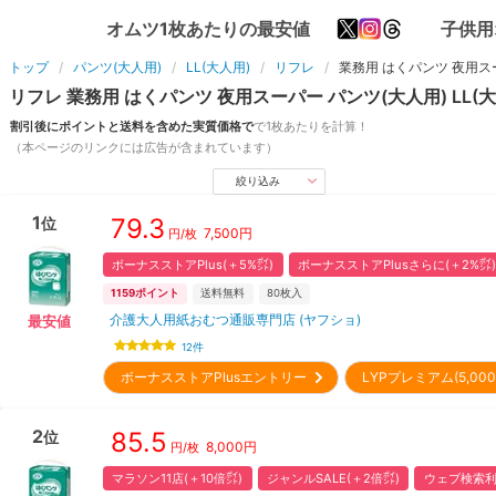
オムツ1枚あたりの最安値
子供用
トップ
パンツ(大人用)
LL(大人用)
リフレ
業務用 はくパンツ 夜用ス
リフレ
業務用 はくパンツ 夜用スーパー
パンツ(大人用)
LL(
割引後にポイントと送料を含めた実質価格で
で1枚あたりを計算！
（本ページのリンクには広告が含まれています）
絞り込み
1
79.3
位
7,500
円
円/枚
ボーナスストアPlus(＋5%㌽)
ボーナスストアPlusさらに(＋2%㌽)
1159
ポイント
送料無料
80
枚入
介護大人用紙おむつ通販専門店 (ヤフショ)
最安値
12
件
ボーナスストアPlusエントリー
LYPプレミアム(5,0
2
85.5
位
8,000
円
円/枚
マラソン11店(＋10倍㌽)
ジャンルSALE(＋2倍㌽)
ウェブ検索利