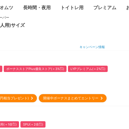
オムツ
長時間・夜用
トイトレ用
プレミアム
ーパー
大人用)
サイズ
キャンペーン情報
ボーナスストアPlus優良ストア(＋3%㌽)
LYPプレミアム(＋2%㌽)
00円相当プレゼント)
開催中ボーナスまとめてエントリー
用(＋1倍㌽)
SPU(＋2倍㌽)