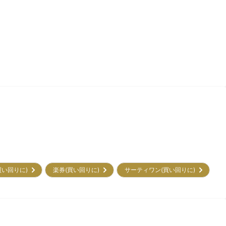
買い回りに)
楽券(買い回りに)
サーティワン(買い回りに)