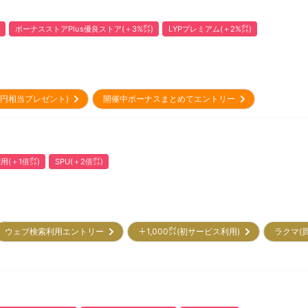
ボーナスストアPlus優良ストア(＋3%㌽)
LYPプレミアム(＋2%㌽)
00円相当プレゼント)
開催中ボーナスまとめてエントリー
用(＋1倍㌽)
SPU(＋2倍㌽)
ウェブ検索利用エントリー
＋1,000㌽(初サービス利用)
ラクマ(