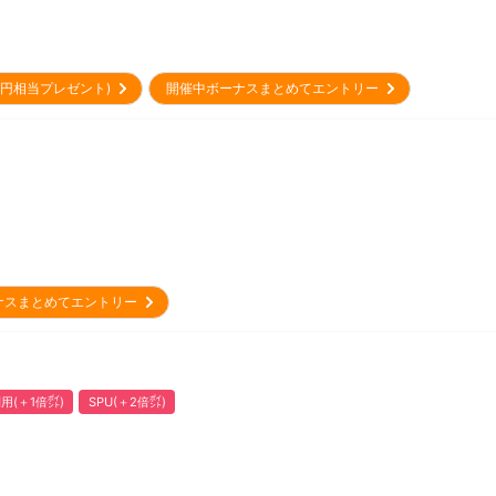
00円相当プレゼント)
開催中ボーナスまとめてエントリー
ナスまとめてエントリー
用(＋1倍㌽)
SPU(＋2倍㌽)