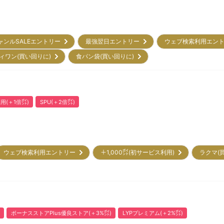
ャンルSALEエントリー
最強翌日エントリー
ウェブ検索利用エン
ィワン(買い回りに)
食パン袋(買い回りに)
用(＋1倍㌽)
SPU(＋2倍㌽)
ウェブ検索利用エントリー
＋1,000㌽(初サービス利用)
ラクマ(
ボーナスストアPlus優良ストア(＋3%㌽)
LYPプレミアム(＋2%㌽)