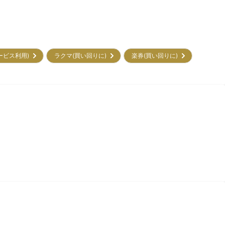
サービス利用)
ラクマ(買い回りに)
楽券(買い回りに)