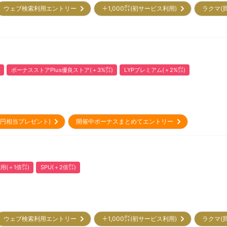
ウェブ検索利用エントリー
＋1,000㌽(初サービス利用)
ラクマ(
ボーナスストアPlus優良ストア(＋3%㌽)
LYPプレミアム(＋2%㌽)
00円相当プレゼント)
開催中ボーナスまとめてエントリー
用(＋1倍㌽)
SPU(＋2倍㌽)
ウェブ検索利用エントリー
＋1,000㌽(初サービス利用)
ラクマ(