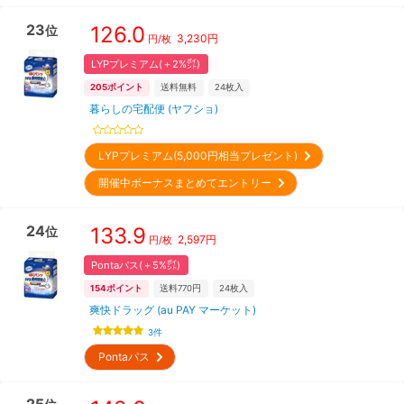
23
126.0
位
3,230
円
円/枚
LYPプレミアム(＋2%㌽)
205
ポイント
送料無料
24
枚入
暮らしの宅配便 (ヤフショ)
LYPプレミアム(5,000円相当プレゼント)
開催中ボーナスまとめてエントリー
24
133.9
位
2,597
円
円/枚
Pontaパス(＋5%㌽)
154
ポイント
送料770円
24
枚入
爽快ドラッグ (au PAY マーケット)
3
件
Pontaパス