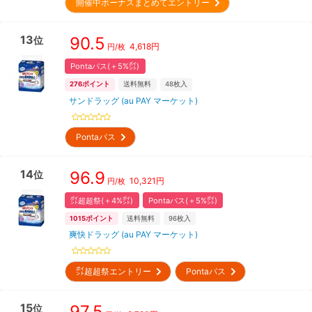
開催中ボーナスまとめてエントリー
13
90.5
位
4,618
円
円/枚
Pontaパス(＋5%㌽)
276
ポイント
送料無料
48
枚入
サンドラッグ (au PAY マーケット)
Pontaパス
14
96.9
位
10,321
円
円/枚
㌽超超祭(＋4%㌽)
Pontaパス(＋5%㌽)
1015
ポイント
送料無料
96
枚入
爽快ドラッグ (au PAY マーケット)
㌽超超祭エントリー
Pontaパス
15
97.5
位