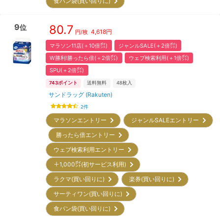
食パン袋(買い回りに)
9
80.7
位
4,618
円
円/枚
マラソン11店(＋10倍㌽)
ジャンルSALE(＋2倍㌽)
W勝利!勝ったら倍(＋2倍㌽)
ウェブ検索利用(＋1倍㌽)
SPU(＋2倍㌽)
743
ポイント
送料無料
48
枚入
サンドラッグ (Rakuten)
2
件
マラソンエントリー
ジャンルSALEエントリー
勝ったら倍エントリー
ウェブ検索利用エントリー
＋1,000㌽(初サービス利用)
ラクマ(買い回りに)
楽券(買い回りに)
サーティワン(買い回りに)
食パン袋(買い回りに)