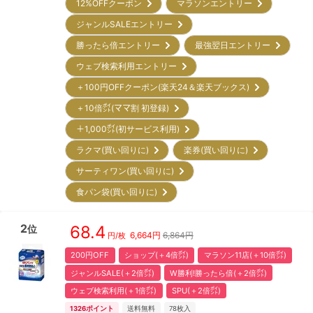
12%OFFクーポン
マラソンエントリー
ジャンルSALEエントリー
勝ったら倍エントリー
最強翌日エントリー
ウェブ検索利用エントリー
＋100円OFFクーポン(楽天24＆楽天ブックス)
＋10倍㌽(ママ割 初登録)
＋1,000㌽(初サービス利用)
ラクマ(買い回りに)
楽券(買い回りに)
サーティワン(買い回りに)
食パン袋(買い回りに)
2
68.4
位
6,664
円
6,864円
円/枚
200円OFF
ショップ(＋4倍㌽)
マラソン11店(＋10倍㌽)
ジャンルSALE(＋2倍㌽)
W勝利!勝ったら倍(＋2倍㌽)
ウェブ検索利用(＋1倍㌽)
SPU(＋2倍㌽)
1326
ポイント
送料無料
78
枚入