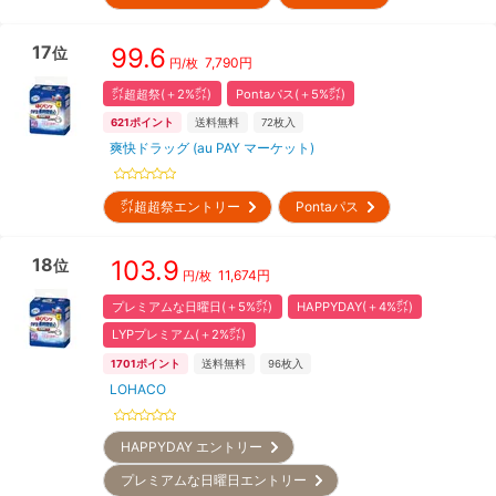
17
99.6
位
7,790
円
円/枚
㌽超超祭(＋2%㌽)
Pontaパス(＋5%㌽)
621
ポイント
送料無料
72
枚入
爽快ドラッグ (au PAY マーケット)
㌽超超祭エントリー
Pontaパス
18
103.9
位
11,674
円
円/枚
プレミアムな日曜日(＋5%㌽)
HAPPYDAY(＋4%㌽)
LYPプレミアム(＋2%㌽)
1701
ポイント
送料無料
96
枚入
LOHACO
HAPPYDAY エントリー
プレミアムな日曜日エントリー