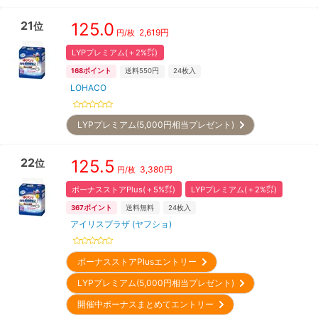
21
125.0
位
2,619
円
円/枚
LYPプレミアム(＋2%㌽)
168
ポイント
送料550円
24
枚入
LOHACO
LYPプレミアム(5,000円相当プレゼント)
22
125.5
位
3,380
円
円/枚
ボーナスストアPlus(＋5%㌽)
LYPプレミアム(＋2%㌽)
367
ポイント
送料無料
24
枚入
アイリスプラザ (ヤフショ)
ボーナスストアPlusエントリー
LYPプレミアム(5,000円相当プレゼント)
開催中ボーナスまとめてエントリー