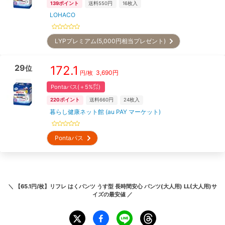
139
ポイント
送料550円
16
枚入
LOHACO
LYPプレミアム(5,000円相当プレゼント)
29
172.1
位
3,690
円
円/枚
Pontaパス(＋5%㌽)
220
ポイント
送料660円
24
枚入
暮らし健康ネット館 (au PAY マーケット)
Pontaパス
＼
【65.1円/枚】リフレ はくパンツ うす型 長時間安心 パンツ(大人用) LL(大人用)サ
イズ
の最安値 ／