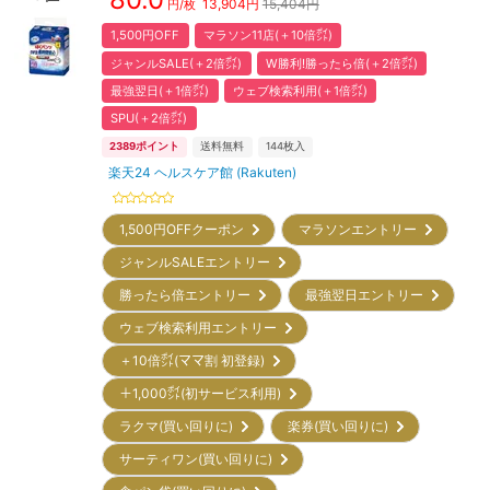
13,904
円
15,404円
円/枚
1,500円OFF
マラソン11店(＋10倍㌽)
ジャンルSALE(＋2倍㌽)
W勝利!勝ったら倍(＋2倍㌽)
最強翌日(＋1倍㌽)
ウェブ検索利用(＋1倍㌽)
SPU(＋2倍㌽)
2389
ポイント
送料無料
144
枚入
楽天24 ヘルスケア館 (Rakuten)
1,500円OFFクーポン
マラソンエントリー
ジャンルSALEエントリー
勝ったら倍エントリー
最強翌日エントリー
ウェブ検索利用エントリー
＋10倍㌽(ママ割 初登録)
＋1,000㌽(初サービス利用)
ラクマ(買い回りに)
楽券(買い回りに)
サーティワン(買い回りに)