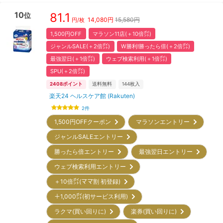
10
81.1
位
14,080
円
15,580円
円/枚
1,500円OFF
マラソン11店(＋10倍㌽)
ジャンルSALE(＋2倍㌽)
W勝利!勝ったら倍(＋2倍㌽)
最強翌日(＋1倍㌽)
ウェブ検索利用(＋1倍㌽)
SPU(＋2倍㌽)
2408
ポイント
送料無料
144
枚入
楽天24 ヘルスケア館 (Rakuten)
2
件
1,500円OFFクーポン
マラソンエントリー
ジャンルSALEエントリー
勝ったら倍エントリー
最強翌日エントリー
ウェブ検索利用エントリー
＋10倍㌽(ママ割 初登録)
＋1,000㌽(初サービス利用)
ラクマ(買い回りに)
楽券(買い回りに)