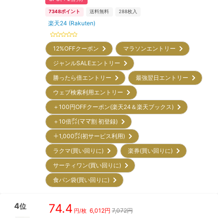
7348
ポイント
送料無料
288
枚入
楽天24 (Rakuten)
12%OFFクーポン
マラソンエントリー
ジャンルSALEエントリー
勝ったら倍エントリー
最強翌日エントリー
ウェブ検索利用エントリー
＋100円OFFクーポン(楽天24＆楽天ブックス)
＋10倍㌽(ママ割 初登録)
＋1,000㌽(初サービス利用)
ラクマ(買い回りに)
楽券(買い回りに)
サーティワン(買い回りに)
食パン袋(買い回りに)
4
74.4
位
6,012
円
7,072円
円/枚