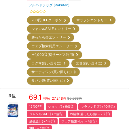
ツルハドラッグ (Rakuten)
200円OFFクーポン
マラソンエントリー
ジャンルSALEエントリー
勝ったら倍エントリー
ウェブ検索利用エントリー
＋1,000㌽(初サービス利用)
ラクマ(買い回りに)
楽券(買い回りに)
サーティワン(買い回りに)
食パン袋(買い回りに)
3
69.1
位
27,248
円
30,963円
円/枚
12%OFF
ショップ(＋9倍㌽)
マラソン11店(＋10倍㌽)
ジャンルSALE(＋2倍㌽)
W勝利!勝ったら倍(＋2倍㌽)
最強翌日(＋1倍㌽)
ウェブ検索利用(＋1倍㌽)
SPU(＋2倍㌽)