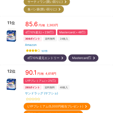
サーティワン(買い回りに)
食パン袋(買い回りに)
11
85.6
位
2,363
円
円/枚
d㌽10%還元(＋236㌽)
Mastercard(＋48㌽)
308
ポイント
送料無料
24
枚入
Amazon
107
件
d㌽10%還元エントリー
Mastercard㌽
12
90.1
位
4,618
円
円/枚
LYPプレミアム(＋2%㌽)
293
ポイント
送料無料
48
枚入
サンドラッグ (ヤフショ)
LYPプレミアム(5,000円相当プレゼント)