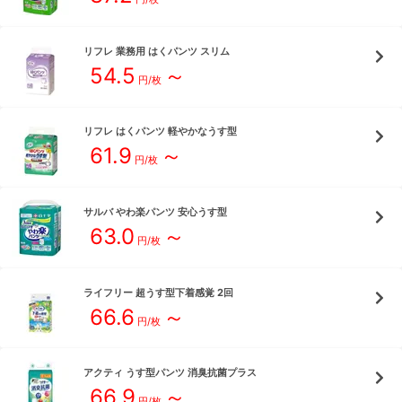
リフレ
業務用 はくパンツ スリム
54.5
～
円/枚
リフレ
はくパンツ 軽やかなうす型
61.9
～
円/枚
サルバ
やわ楽パンツ 安心うす型
63.0
～
円/枚
ライフリー
超うす型下着感覚 2回
66.6
～
円/枚
アクティ
うす型パンツ 消臭抗菌プラス
66.9
～
円/枚