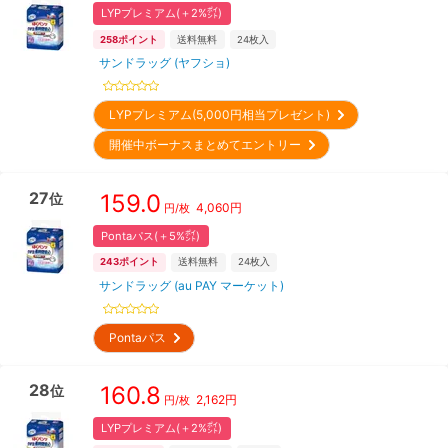
LYPプレミアム(＋2%㌽)
258
ポイント
送料無料
24
枚入
サンドラッグ (ヤフショ)
LYPプレミアム(5,000円相当プレゼント)
開催中ボーナスまとめてエントリー
27
159.0
位
4,060
円
円/枚
Pontaパス(＋5%㌽)
243
ポイント
送料無料
24
枚入
サンドラッグ (au PAY マーケット)
Pontaパス
28
160.8
位
2,162
円
円/枚
LYPプレミアム(＋2%㌽)