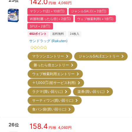
25
142.0
位
4,060
円
円/枚
マラソン11店(＋10倍㌽)
ジャンルSALE(＋2倍㌽)
W勝利!勝ったら倍(＋2倍㌽)
ウェブ検索利用(＋1倍㌽)
SPU(＋2倍㌽)
652
ポイント
送料無料
24
枚入
サンドラッグ (Rakuten)
マラソンエントリー
ジャンルSALEエントリー
勝ったら倍エントリー
ウェブ検索利用エントリー
＋1,000㌽(初サービス利用)
ラクマ(買い回りに)
楽券(買い回りに)
サーティワン(買い回りに)
食パン袋(買い回りに)
26
158.4
位
4,060
円
円/枚