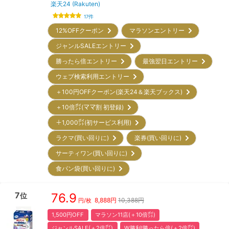
楽天24 (Rakuten)
17
件
12%OFFクーポン
マラソンエントリー
ジャンルSALEエントリー
勝ったら倍エントリー
最強翌日エントリー
ウェブ検索利用エントリー
＋100円OFFクーポン(楽天24＆楽天ブックス)
＋10倍㌽(ママ割 初登録)
＋1,000㌽(初サービス利用)
ラクマ(買い回りに)
楽券(買い回りに)
サーティワン(買い回りに)
食パン袋(買い回りに)
7
76.9
位
8,888
円
10,388円
円/枚
1,500円OFF
マラソン11店(＋10倍㌽)
ジャンルSALE(＋2倍㌽)
W勝利!勝ったら倍(＋2倍㌽)