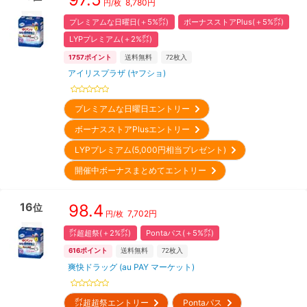
8,780
円
円/枚
プレミアムな日曜日(＋5%㌽)
ボーナスストアPlus(＋5%㌽)
LYPプレミアム(＋2%㌽)
1757
ポイント
送料無料
72
枚入
アイリスプラザ (ヤフショ)
プレミアムな日曜日エントリー
ボーナスストアPlusエントリー
LYPプレミアム(5,000円相当プレゼント)
開催中ボーナスまとめてエントリー
16
98.4
位
7,702
円
円/枚
㌽超超祭(＋2%㌽)
Pontaパス(＋5%㌽)
616
ポイント
送料無料
72
枚入
爽快ドラッグ (au PAY マーケット)
㌽超超祭エントリー
Pontaパス