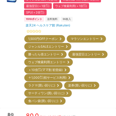
最強翌日(＋1倍㌽)
ウェブ検索利用(＋1倍㌽)
SPU(＋2倍㌽)
1510
ポイント
送料無料
96
枚入
楽天24 ヘルスケア館 (Rakuten)
1,500円OFFクーポン
マラソンエントリー
ジャンルSALEエントリー
勝ったら倍エントリー
最強翌日エントリー
ウェブ検索利用エントリー
＋10倍㌽(ママ割 初登録)
＋1,000㌽(初サービス利用)
ラクマ(買い回りに)
楽券(買い回りに)
サーティワン(買い回りに)
食パン袋(買い回りに)
8
80.0
位