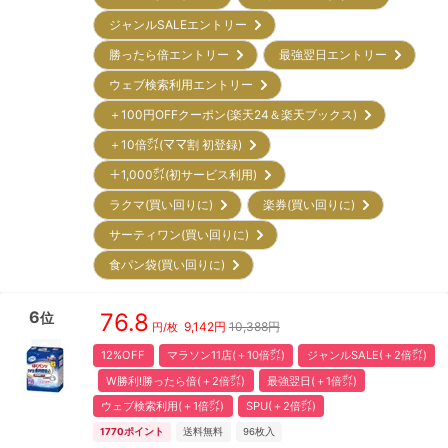
ジャンルSALEエントリー
勝ったら倍エントリー
最強翌日エントリー
ウェブ検索利用エントリー
＋100円OFFクーポン(楽天24＆楽天ブックス)
＋10倍㌽(ママ割 初登録)
＋1,000㌽(初サービス利用)
ラクマ(買い回りに)
楽券(買い回りに)
サーティワン(買い回りに)
食パン袋(買い回りに)
6
76.8
位
9,142
円
10,388円
円/枚
12%OFF
マラソン11店(＋10倍㌽)
ジャンルSALE(＋2倍㌽)
W勝利!勝ったら倍(＋2倍㌽)
最強翌日(＋1倍㌽)
ウェブ検索利用(＋1倍㌽)
SPU(＋2倍㌽)
1770
ポイント
送料無料
96
枚入