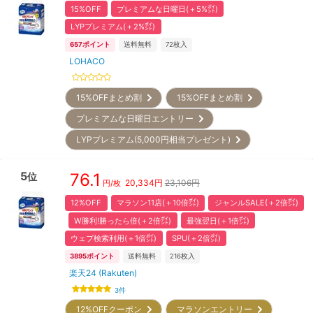
15%OFF
プレミアムな日曜日(＋5%㌽)
LYPプレミアム(＋2%㌽)
657
ポイント
送料無料
72
枚入
LOHACO
15%OFFまとめ割
15%OFFまとめ割
プレミアムな日曜日エントリー
LYPプレミアム(5,000円相当プレゼント)
5
76.1
位
20,334
円
23,106円
円/枚
12%OFF
マラソン11店(＋10倍㌽)
ジャンルSALE(＋2倍㌽)
W勝利!勝ったら倍(＋2倍㌽)
最強翌日(＋1倍㌽)
ウェブ検索利用(＋1倍㌽)
SPU(＋2倍㌽)
3895
ポイント
送料無料
216
枚入
楽天24 (Rakuten)
3
件
12%OFFクーポン
マラソンエントリー