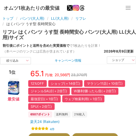
オムツ1枚あたりの最安値
トップ
パンツ(大人用)
LL(大人用)
リフレ
はくパンツ うす型 長時間安心
リフレ
はくパンツ うす型 長時間安心
パンツ(大人用)
LL(大人
用)
サイズ
割引後にポイントと送料を含めた実質価格で
で1枚あたりを計算！
（本ページのリンクには広告が含まれています）
2026年8月9日
更新
キャンペーン情報
ショップ
絞り込み
1
65.1
位
20,566
円
23,370円
円/枚
12%OFF
ショップ(＋14倍㌽)
マラソン11店(＋10倍㌽)
ジャンルSALE(＋2倍㌽)
W勝利!勝ったら倍(＋2倍㌽)
最強翌日(＋1倍㌽)
ウェブ検索利用(＋1倍㌽)
最安値
SPU(＋2倍㌽)
6507
ポイント
送料無料
216
枚入
楽天24 (Rakuten)
4
件