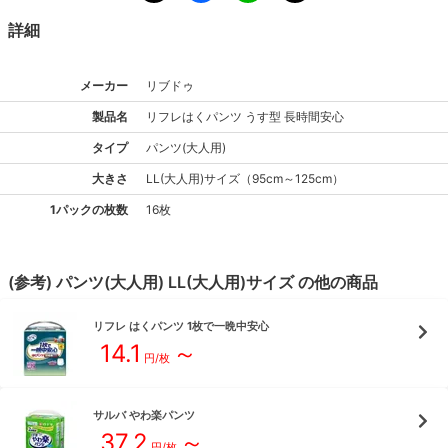
詳細
メーカー
リブドゥ
製品名
リフレ
はくパンツ うす型 長時間安心
タイプ
パンツ(大人用)
大きさ
LL(大人用)
サイズ
（
95cm～125cm
）
1パックの枚数
16枚
(参考)
パンツ(大人用)
LL(大人用)
サイズ
の他の商品
リフレ
はくパンツ 1枚で一晩中安心
14.1
～
円/枚
サルバ
やわ楽パンツ
37.2
～
円/枚