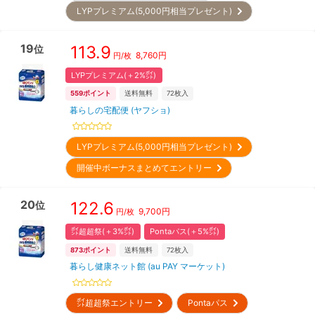
LYPプレミアム(5,000円相当プレゼント)
19
113.9
位
8,760
円
円/枚
LYPプレミアム(＋2%㌽)
559
ポイント
送料無料
72
枚入
暮らしの宅配便 (ヤフショ)
LYPプレミアム(5,000円相当プレゼント)
開催中ボーナスまとめてエントリー
20
122.6
位
9,700
円
円/枚
㌽超超祭(＋3%㌽)
Pontaパス(＋5%㌽)
873
ポイント
送料無料
72
枚入
暮らし健康ネット館 (au PAY マーケット)
㌽超超祭エントリー
Pontaパス