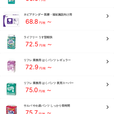
ネピアテンダー
医療・福祉施設向け用
68.8
～
円/枚
ライフリー
うす型軽快
72.5
～
円/枚
リフレ
業務用 はくパンツ レギュラー
72.9
～
円/枚
リフレ
業務用 はくパンツ 夜用スーパー
75.0
～
円/枚
サルバ
やわ楽パンツ しっかり長時間
75.7
～
円/枚