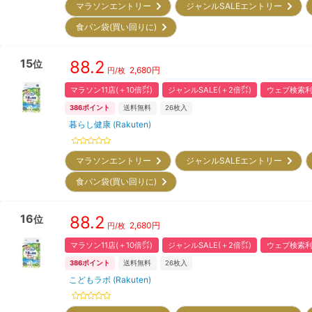
マラソンエントリー
ジャンルSALEエントリー
食パン袋(買い回りに)
15
88.2
位
2,680
円
円/枚
マラソン11店(＋10倍㌽)
ジャンルSALE(＋2倍㌽)
ウェブ検索利
386
ポイント
送料無料
26
枚入
暮らし健康 (Rakuten)
マラソンエントリー
ジャンルSALEエントリー
食パン袋(買い回りに)
16
88.2
位
2,680
円
円/枚
マラソン11店(＋10倍㌽)
ジャンルSALE(＋2倍㌽)
ウェブ検索利
386
ポイント
送料無料
26
枚入
こどもラボ (Rakuten)