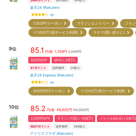
2880
ポイント
送料無料
180
枚入
楽天24 (Rakuten)
1
件
12%OFFクーポン
マラソンエントリー
ジャン
＋1,000㌽(初サービス利用)
ラクマ(買い回りに)
9
85.1
位
1,749
円
2,249円
円/枚
500円OFF
SPU(＋2倍㌽)
47
ポイント
送料無料
20
枚入
楽天24 Express (Rakuten)
1
件
500円OFFクーポン
＋1,000㌽(初サービス利用)
10
85.2
位
48,920
円
50,920円
円/枚
2,000円OFF
マラソン11店(＋10倍㌽)
ジャンルSALE(＋2倍㌽)
6827
ポイント
送料無料
494
枚入
アイリスプラザ (Rakuten)