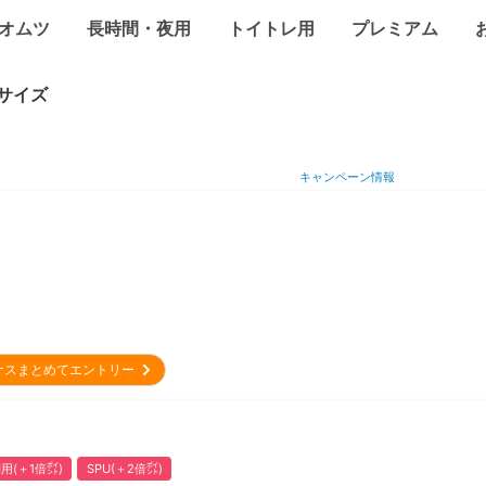
オムツ
長時間・夜用
トイトレ用
プレミアム
サイズ
キャンペーン情報
ナスまとめてエントリー
用(＋1倍㌽)
SPU(＋2倍㌽)