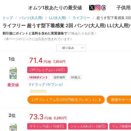
オムツ1枚あたりの最安値
子供用
トップ
パンツ(大人用)
LL(大人用)
ライフリー
超うす型下着感覚 2回
ライフリー
超うす型下着感覚 2回
パンツ(大人用)
LL(大人用)
割引後にポイントと送料を含めた実質価格で
で1枚あたりを計算！
（本ページのリンクには広告が含まれています）
絞り込み
1
71.4
位
7,854
円
円/枚
LYPプレミアム(＋2%㌽)
1429
ポイント
送料無料
90
枚入
Vドラッグ (ヤフショ)
最安値
LYPプレミアム(5,000円相当プレゼント)
開催中ボー
2
73.3
位
6,680
円
円/枚
マラソン11店(＋10倍㌽)
ジャンルSALE(＋2倍㌽)
ウェブ検索利