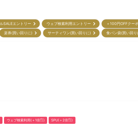
ルSALEエントリー
ウェブ検索利用エントリー
＋100円OFFクー
楽券(買い回りに)
サーティワン(買い回りに)
食パン袋(買い回り
ウェブ検索利用(＋1倍㌽)
SPU(＋2倍㌽)