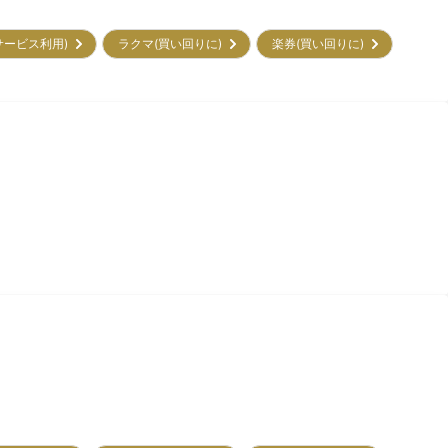
初サービス利用)
ラクマ(買い回りに)
楽券(買い回りに)