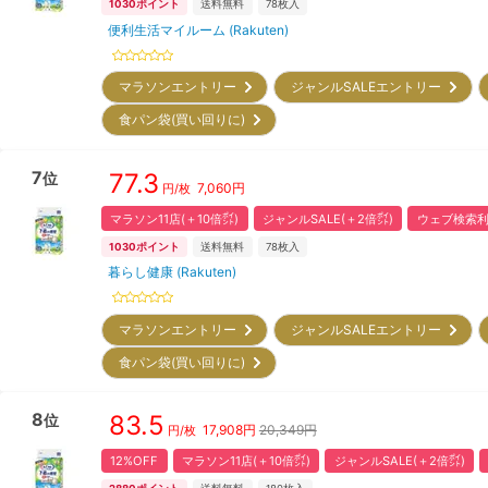
1030
ポイント
送料無料
78
枚入
便利生活マイルーム (Rakuten)
マラソンエントリー
ジャンルSALEエントリー
食パン袋(買い回りに)
7
77.3
位
7,060
円
円/枚
マラソン11店(＋10倍㌽)
ジャンルSALE(＋2倍㌽)
ウェブ検索利
1030
ポイント
送料無料
78
枚入
暮らし健康 (Rakuten)
マラソンエントリー
ジャンルSALEエントリー
食パン袋(買い回りに)
8
83.5
位
17,908
円
20,349円
円/枚
12%OFF
マラソン11店(＋10倍㌽)
ジャンルSALE(＋2倍㌽)