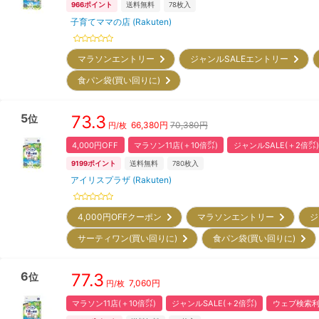
966
ポイント
送料無料
78
枚入
子育てママの店 (Rakuten)
マラソンエントリー
ジャンルSALEエントリー
食パン袋(買い回りに)
5
73.3
位
66,380
円
70,380円
円/枚
4,000円OFF
マラソン11店(＋10倍㌽)
ジャンルSALE(＋2倍㌽)
9199
ポイント
送料無料
780
枚入
アイリスプラザ (Rakuten)
4,000円OFFクーポン
マラソンエントリー
ジ
サーティワン(買い回りに)
食パン袋(買い回りに)
6
77.3
位
7,060
円
円/枚
マラソン11店(＋10倍㌽)
ジャンルSALE(＋2倍㌽)
ウェブ検索利