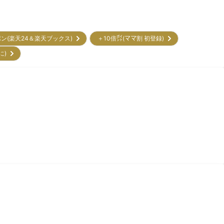
ポン(楽天24＆楽天ブックス)
＋10倍㌽(ママ割 初登録)
に)