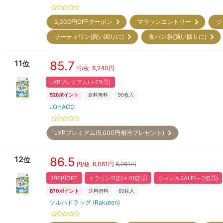
2,000円OFFクーポン
マラソンエントリー
ジ
サーティワン(買い回りに)
食パン袋(買い回りに)
11
85.7
位
8,240
円
円/枚
LYPプレミアム(＋2%㌽)
526
ポイント
送料無料
90
枚入
LOHACO
LYPプレミアム(5,000円相当プレゼント)
12
86.5
位
6,061
円
6,261円
円/枚
200円OFF
マラソン11店(＋10倍㌽)
ジャンルSALE(＋2倍㌽)
870
ポイント
送料無料
60
枚入
ツルハドラッグ (Rakuten)