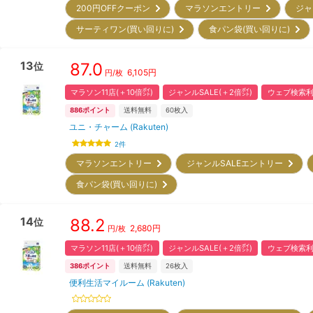
200円OFFクーポン
マラソンエントリー
ジャ
サーティワン(買い回りに)
食パン袋(買い回りに)
13
87.0
位
6,105
円
円/枚
マラソン11店(＋10倍㌽)
ジャンルSALE(＋2倍㌽)
ウェブ検索利
886
ポイント
送料無料
60
枚入
ユニ・チャーム (Rakuten)
2
件
マラソンエントリー
ジャンルSALEエントリー
食パン袋(買い回りに)
14
88.2
位
2,680
円
円/枚
マラソン11店(＋10倍㌽)
ジャンルSALE(＋2倍㌽)
ウェブ検索利
386
ポイント
送料無料
26
枚入
便利生活マイルーム (Rakuten)