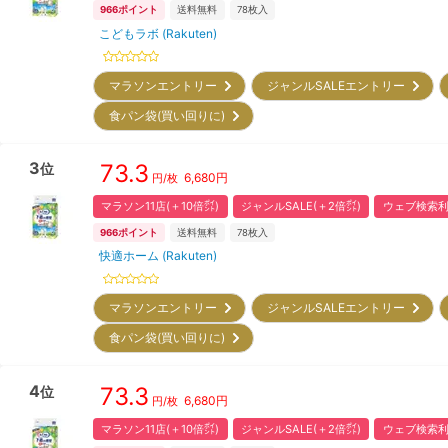
966
ポイント
送料無料
78
枚入
こどもラボ (Rakuten)
マラソンエントリー
ジャンルSALEエントリー
食パン袋(買い回りに)
3
73.3
位
6,680
円
円/枚
マラソン11店(＋10倍㌽)
ジャンルSALE(＋2倍㌽)
ウェブ検索利
966
ポイント
送料無料
78
枚入
快適ホーム (Rakuten)
マラソンエントリー
ジャンルSALEエントリー
食パン袋(買い回りに)
4
73.3
位
6,680
円
円/枚
マラソン11店(＋10倍㌽)
ジャンルSALE(＋2倍㌽)
ウェブ検索利