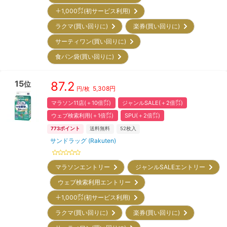
＋1,000㌽(初サービス利用)
ラクマ(買い回りに)
楽券(買い回りに)
サーティワン(買い回りに)
食パン袋(買い回りに)
15
87.2
位
5,308
円
円/枚
マラソン11店(＋10倍㌽)
ジャンルSALE(＋2倍㌽)
ウェブ検索利用(＋1倍㌽)
SPU(＋2倍㌽)
773
ポイント
送料無料
52
枚入
サンドラッグ (Rakuten)
マラソンエントリー
ジャンルSALEエントリー
ウェブ検索利用エントリー
＋1,000㌽(初サービス利用)
ラクマ(買い回りに)
楽券(買い回りに)