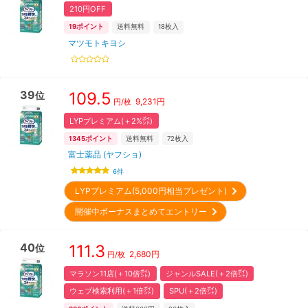
210円OFF
19
ポイント
送料無料
18
枚入
マツモトキヨシ
39
109.5
位
9,231
円
円/枚
LYPプレミアム(＋2%㌽)
1345
ポイント
送料無料
72
枚入
富士薬品 (ヤフショ)
6
件
LYPプレミアム(5,000円相当プレゼント)
開催中ボーナスまとめてエントリー
40
111.3
位
2,680
円
円/枚
マラソン11店(＋10倍㌽)
ジャンルSALE(＋2倍㌽)
ウェブ検索利用(＋1倍㌽)
SPU(＋2倍㌽)