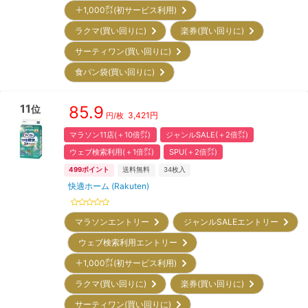
＋1,000㌽(初サービス利用)
ラクマ(買い回りに)
楽券(買い回りに)
サーティワン(買い回りに)
食パン袋(買い回りに)
11
85.9
位
3,421
円
円/枚
マラソン11店(＋10倍㌽)
ジャンルSALE(＋2倍㌽)
ウェブ検索利用(＋1倍㌽)
SPU(＋2倍㌽)
499
ポイント
送料無料
34
枚入
快適ホーム (Rakuten)
マラソンエントリー
ジャンルSALEエントリー
ウェブ検索利用エントリー
＋1,000㌽(初サービス利用)
ラクマ(買い回りに)
楽券(買い回りに)
サーティワン(買い回りに)