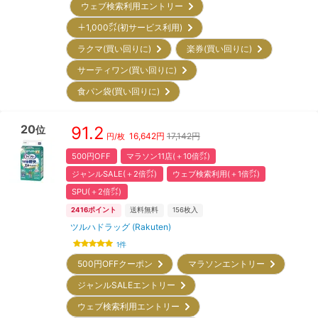
ウェブ検索利用エントリー
＋1,000㌽(初サービス利用)
ラクマ(買い回りに)
楽券(買い回りに)
サーティワン(買い回りに)
食パン袋(買い回りに)
20
91.2
位
16,642
円
17,142円
円/枚
500円OFF
マラソン11店(＋10倍㌽)
ジャンルSALE(＋2倍㌽)
ウェブ検索利用(＋1倍㌽)
SPU(＋2倍㌽)
2416
ポイント
送料無料
156
枚入
ツルハドラッグ (Rakuten)
1
件
500円OFFクーポン
マラソンエントリー
ジャンルSALEエントリー
ウェブ検索利用エントリー