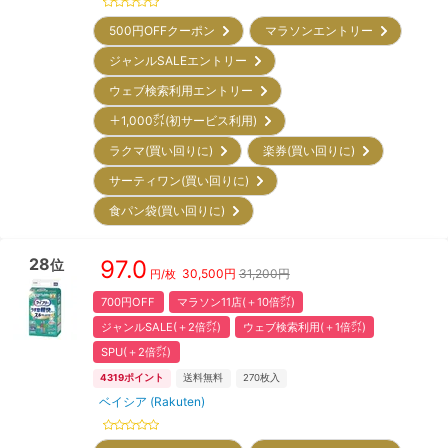
500円OFFクーポン
マラソンエントリー
ジャンルSALEエントリー
ウェブ検索利用エントリー
＋1,000㌽(初サービス利用)
ラクマ(買い回りに)
楽券(買い回りに)
サーティワン(買い回りに)
食パン袋(買い回りに)
28
97.0
位
30,500
円
31,200円
円/枚
700円OFF
マラソン11店(＋10倍㌽)
ジャンルSALE(＋2倍㌽)
ウェブ検索利用(＋1倍㌽)
SPU(＋2倍㌽)
4319
ポイント
送料無料
270
枚入
ベイシア (Rakuten)