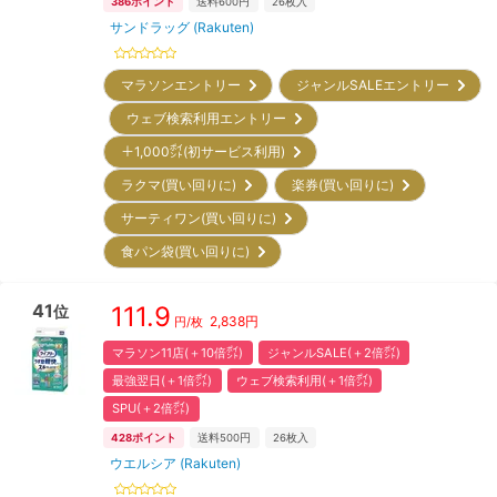
386
ポイント
送料600円
26
枚入
サンドラッグ (Rakuten)
マラソンエントリー
ジャンルSALEエントリー
ウェブ検索利用エントリー
＋1,000㌽(初サービス利用)
ラクマ(買い回りに)
楽券(買い回りに)
サーティワン(買い回りに)
食パン袋(買い回りに)
41
111.9
位
2,838
円
円/枚
マラソン11店(＋10倍㌽)
ジャンルSALE(＋2倍㌽)
最強翌日(＋1倍㌽)
ウェブ検索利用(＋1倍㌽)
SPU(＋2倍㌽)
428
ポイント
送料500円
26
枚入
ウエルシア (Rakuten)