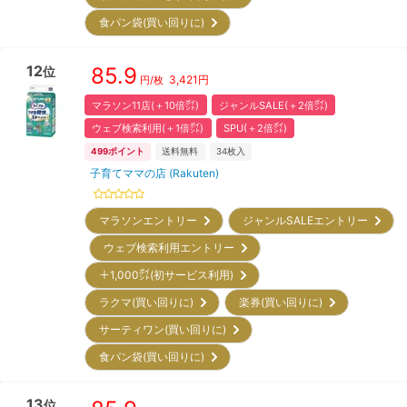
食パン袋(買い回りに)
12
85.9
位
3,421
円
円/枚
マラソン11店(＋10倍㌽)
ジャンルSALE(＋2倍㌽)
ウェブ検索利用(＋1倍㌽)
SPU(＋2倍㌽)
499
ポイント
送料無料
34
枚入
子育てママの店 (Rakuten)
マラソンエントリー
ジャンルSALEエントリー
ウェブ検索利用エントリー
＋1,000㌽(初サービス利用)
ラクマ(買い回りに)
楽券(買い回りに)
サーティワン(買い回りに)
食パン袋(買い回りに)
13
位