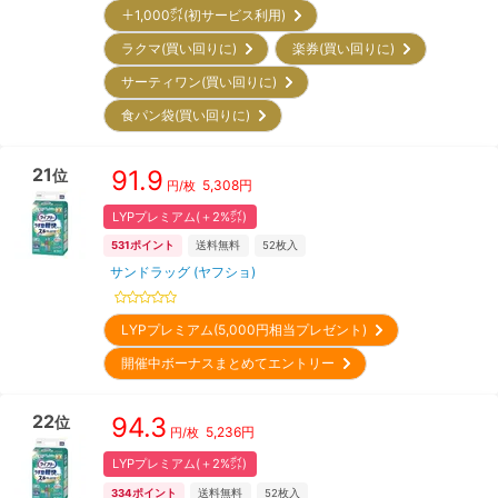
＋1,000㌽(初サービス利用)
ラクマ(買い回りに)
楽券(買い回りに)
サーティワン(買い回りに)
食パン袋(買い回りに)
21
91.9
位
5,308
円
円/枚
LYPプレミアム(＋2%㌽)
531
ポイント
送料無料
52
枚入
サンドラッグ (ヤフショ)
LYPプレミアム(5,000円相当プレゼント)
開催中ボーナスまとめてエントリー
22
94.3
位
5,236
円
円/枚
LYPプレミアム(＋2%㌽)
334
ポイント
送料無料
52
枚入