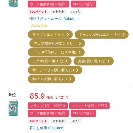
ウェブ検索利用(＋1倍㌽)
SPU(＋2倍㌽)
499
ポイント
送料無料
34
枚入
便利生活マイルーム (Rakuten)
マラソンエントリー
ジャンルSALEエントリー
ウェブ検索利用エントリー
＋1,000㌽(初サービス利用)
ラクマ(買い回りに)
楽券(買い回りに)
サーティワン(買い回りに)
食パン袋(買い回りに)
9
85.9
位
3,421
円
円/枚
マラソン11店(＋10倍㌽)
ジャンルSALE(＋2倍㌽)
ウェブ検索利用(＋1倍㌽)
SPU(＋2倍㌽)
499
ポイント
送料無料
34
枚入
暮らし健康 (Rakuten)