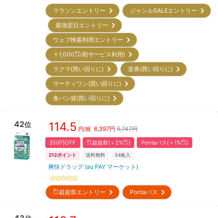
マラソンエントリー
ジャンルSALEエントリー
最強翌日エントリー
ウェブ検索利用エントリー
＋1,000㌽(初サービス利用)
ラクマ(買い回りに)
楽券(買い回りに)
サーティワン(買い回りに)
食パン袋(買い回りに)
42
114.5
位
6,397
円
6,747円
円/枚
350円OFF
㌽超超祭(＋2%㌽)
Pontaパス(＋1%㌽)
212
ポイント
送料無料
54
枚入
爽快ドラッグ (au PAY マーケット)
㌽超超祭エントリー
Pontaパス
43