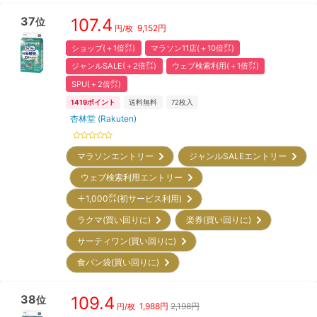
37
107.4
位
9,152
円
円/枚
ショップ(＋1倍㌽)
マラソン11店(＋10倍㌽)
ジャンルSALE(＋2倍㌽)
ウェブ検索利用(＋1倍㌽)
SPU(＋2倍㌽)
1419
ポイント
送料無料
72
枚入
杏林堂 (Rakuten)
マラソンエントリー
ジャンルSALEエントリー
ウェブ検索利用エントリー
＋1,000㌽(初サービス利用)
ラクマ(買い回りに)
楽券(買い回りに)
サーティワン(買い回りに)
食パン袋(買い回りに)
38
109.4
位
1,988
円
2,198円
円/枚