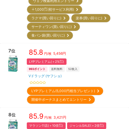
ウェブ検索利用エントリー
＋1,000㌽(初サービス利用)
ラクマ(買い回りに)
楽券(買い回りに)
サーティワン(買い回りに)
食パン袋(買い回りに)
7
85.8
位
5,456
円
円/枚
LYPプレミアム(＋2%㌽)
993
ポイント
送料無料
52
枚入
Vドラッグ (ヤフショ)
LYPプレミアム(5,000円相当プレゼント)
開催中ボーナスまとめてエントリー
8
85.9
位
3,421
円
円/枚
マラソン11店(＋10倍㌽)
ジャンルSALE(＋2倍㌽)