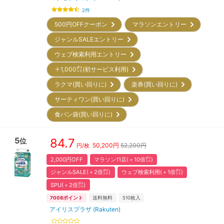
2
件
500円OFFクーポン
マラソンエントリー
ジャンルSALEエントリー
ウェブ検索利用エントリー
＋1,000㌽(初サービス利用)
ラクマ(買い回りに)
楽券(買い回りに)
サーティワン(買い回りに)
食パン袋(買い回りに)
5
84.7
位
50,200
円
52,200円
円/枚
2,000円OFF
マラソン11店(＋10倍㌽)
ジャンルSALE(＋2倍㌽)
ウェブ検索利用(＋1倍㌽)
SPU(＋2倍㌽)
7008
ポイント
送料無料
510
枚入
アイリスプラザ (Rakuten)