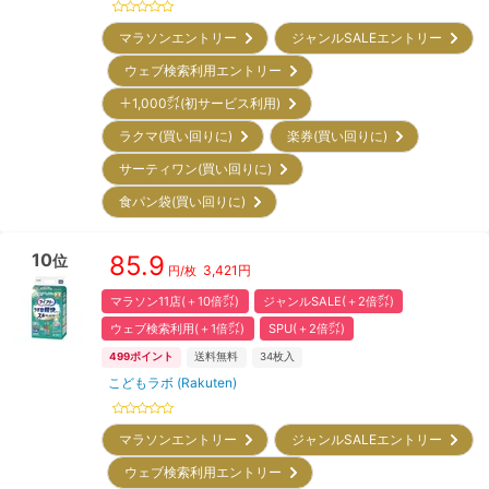
マラソンエントリー
ジャンルSALEエントリー
ウェブ検索利用エントリー
＋1,000㌽(初サービス利用)
ラクマ(買い回りに)
楽券(買い回りに)
サーティワン(買い回りに)
食パン袋(買い回りに)
10
85.9
位
3,421
円
円/枚
マラソン11店(＋10倍㌽)
ジャンルSALE(＋2倍㌽)
ウェブ検索利用(＋1倍㌽)
SPU(＋2倍㌽)
499
ポイント
送料無料
34
枚入
こどもラボ (Rakuten)
マラソンエントリー
ジャンルSALEエントリー
ウェブ検索利用エントリー