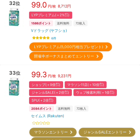
32
99.0
位
8,712
円
円/枚
LYPプレミアム(＋2%㌽)
1586
ポイント
送料無料
72
枚入
Vドラッグ (ヤフショ)
6
件
LYPプレミアム(5,000円相当プレゼント)
開催中ボーナスまとめてエントリー
33
99.3
位
9,231
円
円/枚
ショップ(＋9倍㌽)
マラソン11店(＋10倍㌽)
ジャンルSALE(＋2倍㌽)
ウェブ検索利用(＋1倍㌽)
SPU(＋2倍㌽)
2084
ポイント
送料無料
72
枚入
セイムス (Rakuten)
マラソンエントリー
ジャンルSALEエントリー