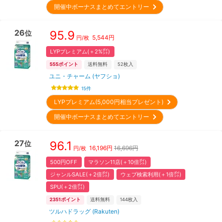
開催中ボーナスまとめてエントリー
26
95.9
位
5,544
円
円/枚
LYPプレミアム(＋2%㌽)
555
ポイント
送料無料
52
枚入
ユニ・チャーム (ヤフショ)
15
件
LYPプレミアム(5,000円相当プレゼント)
開催中ボーナスまとめてエントリー
27
96.1
位
16,196
円
16,696円
円/枚
500円OFF
マラソン11店(＋10倍㌽)
ジャンルSALE(＋2倍㌽)
ウェブ検索利用(＋1倍㌽)
SPU(＋2倍㌽)
2351
ポイント
送料無料
144
枚入
ツルハドラッグ (Rakuten)