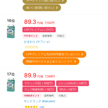
サーティワン(買い回りに)
食パン袋(買い回りに)
16
89.3
位
7,150
円
円/枚
LYPプレミアム(＋2%㌽)
717
ポイント
送料無料
72
枚入
ひまわり (ヤフショ)
LYPプレミアム(5,000円相当プレゼント)
開催中ボーナスまとめてエントリー
17
89.9
位
7,568
円
円/枚
マラソン11店(＋10倍㌽)
ジャンルSALE(＋2倍㌽)
ウェブ検索利用(＋1倍㌽)
SPU(＋2倍㌽)
1095
ポイント
送料無料
72
枚入
サンドラッグ (Rakuten)
13
件