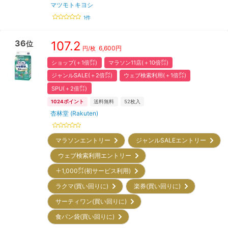
マツモトキヨシ
1
件
36
107.2
位
6,600
円
円/枚
ショップ(＋1倍㌽)
マラソン11店(＋10倍㌽)
ジャンルSALE(＋2倍㌽)
ウェブ検索利用(＋1倍㌽)
SPU(＋2倍㌽)
1024
ポイント
送料無料
52
枚入
杏林堂 (Rakuten)
マラソンエントリー
ジャンルSALEエントリー
ウェブ検索利用エントリー
＋1,000㌽(初サービス利用)
ラクマ(買い回りに)
楽券(買い回りに)
サーティワン(買い回りに)
食パン袋(買い回りに)