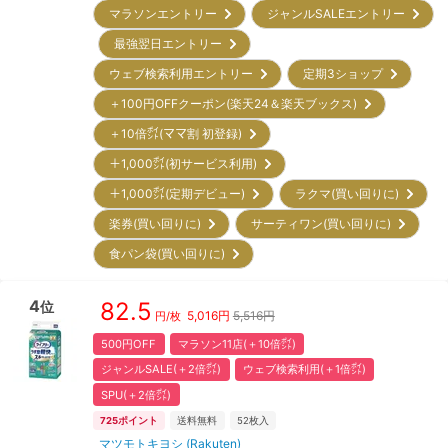
マラソンエントリー
ジャンルSALEエントリー
最強翌日エントリー
ウェブ検索利用エントリー
定期3ショップ
＋100円OFFクーポン(楽天24＆楽天ブックス)
＋10倍㌽(ママ割 初登録)
＋1,000㌽(初サービス利用)
＋1,000㌽(定期デビュー)
ラクマ(買い回りに)
楽券(買い回りに)
サーティワン(買い回りに)
食パン袋(買い回りに)
4
82.5
位
5,016
円
5,516円
円/枚
500円OFF
マラソン11店(＋10倍㌽)
ジャンルSALE(＋2倍㌽)
ウェブ検索利用(＋1倍㌽)
SPU(＋2倍㌽)
725
ポイント
送料無料
52
枚入
マツモトキヨシ (Rakuten)