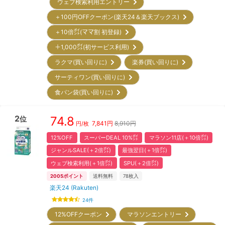
ウェブ検索利用エントリー
＋100円OFFクーポン(楽天24＆楽天ブックス)
＋10倍㌽(ママ割 初登録)
＋1,000㌽(初サービス利用)
ラクマ(買い回りに)
楽券(買い回りに)
サーティワン(買い回りに)
食パン袋(買い回りに)
2
74.8
位
7,841
円
8,910円
円/枚
12%OFF
スーパーDEAL 10%㌽
マラソン11店(＋10倍㌽)
ジャンルSALE(＋2倍㌽)
最強翌日(＋1倍㌽)
ウェブ検索利用(＋1倍㌽)
SPU(＋2倍㌽)
2005
ポイント
送料無料
78
枚入
楽天24 (Rakuten)
24
件
12%OFFクーポン
マラソンエントリー