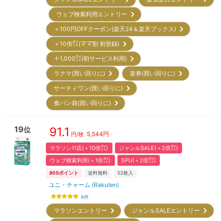
ウェブ検索利用エントリー
＋100円OFFクーポン(楽天24＆楽天ブックス)
＋10倍㌽(ママ割 初登録)
＋1,000㌽(初サービス利用)
ラクマ(買い回りに)
楽券(買い回りに)
サーティワン(買い回りに)
食パン袋(買い回りに)
19
91.1
位
5,544
円
円/枚
マラソン11店(＋10倍㌽)
ジャンルSALE(＋2倍㌽)
ウェブ検索利用(＋1倍㌽)
SPU(＋2倍㌽)
805
ポイント
送料無料
52
枚入
ユニ・チャーム (Rakuten)
6
件
マラソンエントリー
ジャンルSALEエントリー