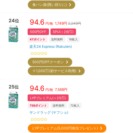
食パン袋(買い回りに)
24
94.6
位
1,749
円
2,249円
円/枚
500円OFF
SPU(＋2倍㌽)
47
ポイント
送料無料
18
枚入
楽天24 Express (Rakuten)
500円OFFクーポン
＋1,000㌽(初サービス利用)
25
94.6
位
7,568
円
円/枚
LYPプレミアム(＋2%㌽)
758
ポイント
送料無料
72
枚入
サンドラッグ (ヤフショ)
LYPプレミアム(5,000円相当プレゼント)