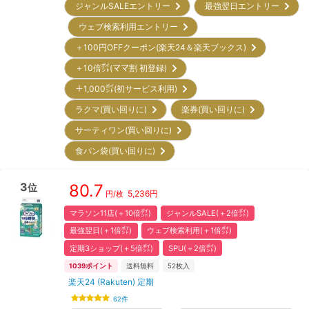
ジャンルSALEエントリー
最強翌日エントリー
ウェブ検索利用エントリー
＋100円OFFクーポン(楽天24＆楽天ブックス)
＋10倍㌽(ママ割 初登録)
＋1,000㌽(初サービス利用)
ラクマ(買い回りに)
楽券(買い回りに)
サーティワン(買い回りに)
食パン袋(買い回りに)
3
80.7
位
5,236
円
円/枚
マラソン11店(＋10倍㌽)
ジャンルSALE(＋2倍㌽)
最強翌日(＋1倍㌽)
ウェブ検索利用(＋1倍㌽)
定期3ショップ(＋5倍㌽)
SPU(＋2倍㌽)
1039
ポイント
送料無料
52
枚入
楽天24 (Rakuten) 定期
62
件