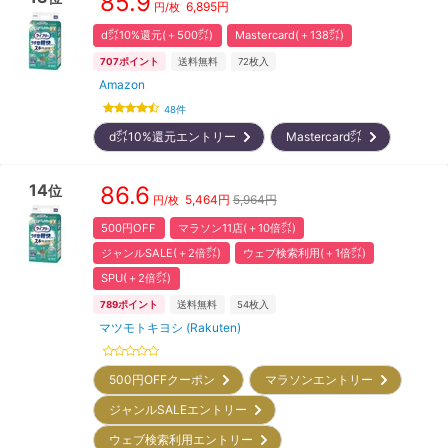
85.9
6,895
円
円/枚
d㌽10%還元(＋500㌽)
Mastercard(＋138㌽)
707
ポイント
送料無料
72
枚入
Amazon
48
件
d㌽10%還元エントリー
Mastercard㌽
14
86.6
位
5,464
円
5,964円
円/枚
500円OFF
マラソン11店(＋10倍㌽)
ジャンルSALE(＋2倍㌽)
ウェブ検索利用(＋1倍㌽)
SPU(＋2倍㌽)
789
ポイント
送料無料
54
枚入
マツモトキヨシ (Rakuten)
500円OFFクーポン
マラソンエントリー
ジャンルSALEエントリー
ウェブ検索利用エントリー