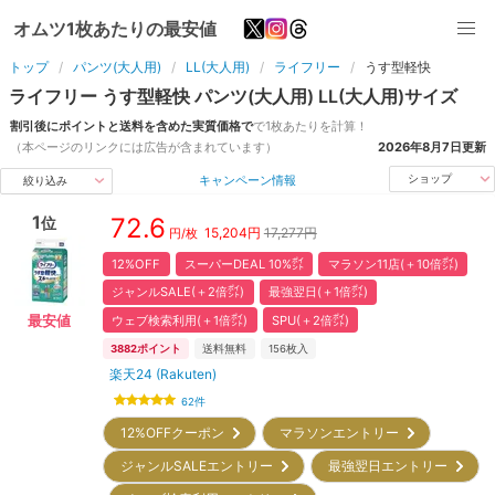
オムツ1枚あたりの最安値
トップ
パンツ(大人用)
LL(大人用)
ライフリー
うす型軽快
ライフリー
うす型軽快
パンツ(大人用)
LL(大人用)
サイズ
割引後にポイントと送料を含めた実質価格で
で1枚あたりを計算！
（本ページのリンクには広告が含まれています）
2026年8月7日
更新
キャンペーン情報
ショップ
絞り込み
1
72.6
位
15,204
円
17,277円
円/枚
12%OFF
スーパーDEAL 10%㌽
マラソン11店(＋10倍㌽)
ジャンルSALE(＋2倍㌽)
最強翌日(＋1倍㌽)
ウェブ検索利用(＋1倍㌽)
SPU(＋2倍㌽)
最安値
3882
ポイント
送料無料
156
枚入
楽天24 (Rakuten)
62
件
12%OFFクーポン
マラソンエントリー
ジャンルSALEエントリー
最強翌日エントリー