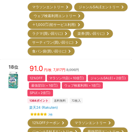
マラソンエントリー
ジャンルSALEエントリー
ウェブ検索利用エントリー
＋1,000㌽(初サービス利用)
ラクマ(買い回りに)
楽券(買い回りに)
サーティワン(買い回りに)
食パン袋(買い回りに)
18
91.0
位
7,917
円
8,996円
円/枚
12%OFF
マラソン11店(＋10倍㌽)
ジャンルSALE(＋2倍㌽)
最強翌日(＋1倍㌽)
ウェブ検索利用(＋1倍㌽)
SPU(＋2倍㌽)
1364
ポイント
送料無料
72
枚入
楽天24 (Rakuten)
7
件
12%OFFクーポン
マラソンエントリー
ジャンルSALEエントリー
最強翌日エントリー