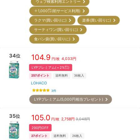
ウェブ検索利用エントリー
＋1,000㌽(初サービス利用)
ラクマ(買い回りに)
楽券(買い回りに)
サーティワン(買い回りに)
食パン袋(買い回りに)
34
104.9
位
4,033
円
円/枚
LYPプレミアム(＋2%㌽)
257
ポイント
送料無料
36
枚入
LOHACO
3
件
LYPプレミアム(5,000円相当プレゼント)
35
105.0
位
2,758
円
3,048円
円/枚
290円OFF
27
ポイント
送料無料
26
枚入