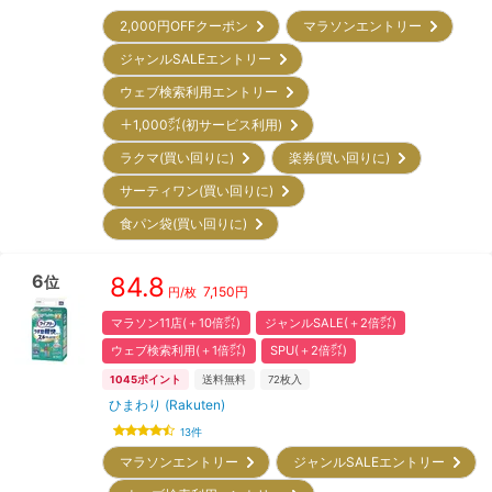
2,000円OFFクーポン
マラソンエントリー
ジャンルSALEエントリー
ウェブ検索利用エントリー
＋1,000㌽(初サービス利用)
ラクマ(買い回りに)
楽券(買い回りに)
サーティワン(買い回りに)
食パン袋(買い回りに)
6
84.8
位
7,150
円
円/枚
マラソン11店(＋10倍㌽)
ジャンルSALE(＋2倍㌽)
ウェブ検索利用(＋1倍㌽)
SPU(＋2倍㌽)
1045
ポイント
送料無料
72
枚入
ひまわり (Rakuten)
13
件
マラソンエントリー
ジャンルSALEエントリー