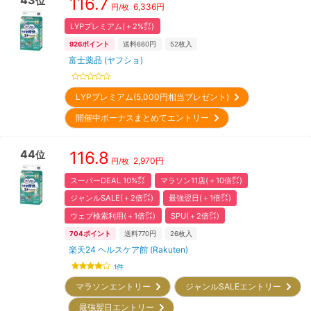
116.7
位
6,336
円
円/枚
LYPプレミアム(＋2%㌽)
926
ポイント
送料660円
52
枚入
富士薬品 (ヤフショ)
LYPプレミアム(5,000円相当プレゼント)
開催中ボーナスまとめてエントリー
44
116.8
位
2,970
円
円/枚
スーパーDEAL 10%㌽
マラソン11店(＋10倍㌽)
ジャンルSALE(＋2倍㌽)
最強翌日(＋1倍㌽)
ウェブ検索利用(＋1倍㌽)
SPU(＋2倍㌽)
704
ポイント
送料770円
26
枚入
楽天24 ヘルスケア館 (Rakuten)
1
件
マラソンエントリー
ジャンルSALEエントリー
最強翌日エントリー