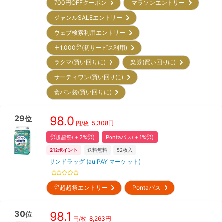
700円OFFクーポン
マラソンエントリー
ジャンルSALEエントリー
ウェブ検索利用エントリー
＋1,000㌽(初サービス利用)
ラクマ(買い回りに)
楽券(買い回りに)
サーティワン(買い回りに)
食パン袋(買い回りに)
29
98.0
位
5,308
円
円/枚
㌽超超祭(＋2%㌽)
Pontaパス(＋1%㌽)
212
ポイント
送料無料
52
枚入
サンドラッグ (au PAY マーケット)
㌽超超祭エントリー
Pontaパス
30
98.1
位
8,263
円
円/枚