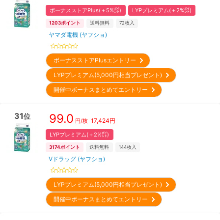
ボーナスストアPlus(＋5%㌽)
LYPプレミアム(＋2%㌽)
1203
ポイント
送料無料
72
枚入
ヤマダ電機 (ヤフショ)
ボーナスストアPlusエントリー
LYPプレミアム(5,000円相当プレゼント)
開催中ボーナスまとめてエントリー
31
99.0
位
17,424
円
円/枚
LYPプレミアム(＋2%㌽)
3174
ポイント
送料無料
144
枚入
Vドラッグ (ヤフショ)
LYPプレミアム(5,000円相当プレゼント)
開催中ボーナスまとめてエントリー