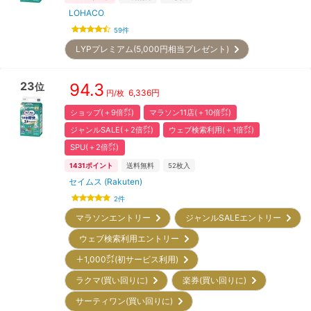
LOHACO
59
件
LYPプレミアム(5,000円相当プレゼント)
23
94.3
位
6,336
円
円/枚
ショップ(＋9倍㌽)
マラソン11店(＋10倍㌽)
ジャンルSALE(＋2倍㌽)
ウェブ検索利用(＋1倍㌽)
SPU(＋2倍㌽)
1431
ポイント
送料無料
52
枚入
セイムス (Rakuten)
2
件
マラソンエントリー
ジャンルSALEエントリー
ウェブ検索利用エントリー
＋1,000㌽(初サービス利用)
ラクマ(買い回りに)
楽券(買い回りに)
サーティワン(買い回りに)