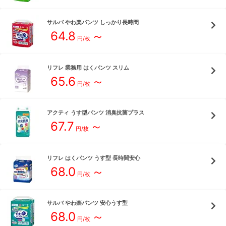
サルバ
やわ楽パンツ しっかり長時間
64.8
～
円/枚
リフレ
業務用 はくパンツ スリム
65.6
～
円/枚
アクティ
うす型パンツ 消臭抗菌プラス
67.7
～
円/枚
リフレ
はくパンツ うす型 長時間安心
68.0
～
円/枚
サルバ
やわ楽パンツ 安心うす型
68.0
～
円/枚