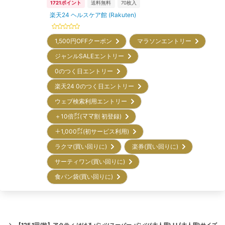
1721
ポイント
送料無料
70
枚入
楽天24 ヘルスケア館 (Rakuten)
1,500円OFFクーポン
マラソンエントリー
ジャンルSALEエントリー
0のつく日エントリー
楽天24 0のつく日エントリー
ウェブ検索利用エントリー
＋10倍㌽(ママ割 初登録)
＋1,000㌽(初サービス利用)
ラクマ(買い回りに)
楽券(買い回りに)
サーティワン(買い回りに)
食パン袋(買い回りに)
＼
【125.1円/枚】アクティ はけるパンツスーパー パンツ(大人用) LL(大人用)サイズ