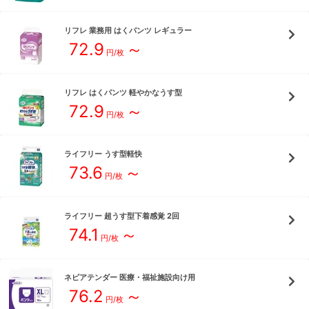
リフレ
業務用 はくパンツ レギュラー
72.9
～
円/枚
リフレ
はくパンツ 軽やかなうす型
72.9
～
円/枚
ライフリー
うす型軽快
73.6
～
円/枚
ライフリー
超うす型下着感覚 2回
74.1
～
円/枚
ネピアテンダー
医療・福祉施設向け用
76.2
～
円/枚