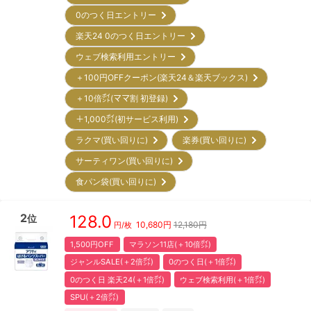
0のつく日エントリー
楽天24 0のつく日エントリー
ウェブ検索利用エントリー
＋100円OFFクーポン(楽天24＆楽天ブックス)
＋10倍㌽(ママ割 初登録)
＋1,000㌽(初サービス利用)
ラクマ(買い回りに)
楽券(買い回りに)
サーティワン(買い回りに)
食パン袋(買い回りに)
2
128.0
位
10,680
円
12,180円
円/枚
1,500円OFF
マラソン11店(＋10倍㌽)
ジャンルSALE(＋2倍㌽)
0のつく日(＋1倍㌽)
0のつく日 楽天24(＋1倍㌽)
ウェブ検索利用(＋1倍㌽)
SPU(＋2倍㌽)