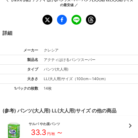
の最安値 ／
詳細
メーカー
クレシア
製品名
アクティ
はけるパンツスーパー
タイプ
パンツ(大人用)
大きさ
LL(大人用)
サイズ
（
100cm～140cm
）
1パックの枚数
14枚
(参考)
パンツ(大人用)
LL(大人用)
サイズ
の他の商品
サルバ
やわ楽パンツ
33.3
～
円/枚