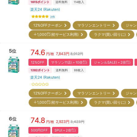
1615
ポイント
送料無料
114
枚入
楽天24 (Rakuten)
2
件
12%OFFクーポン
マラソンエントリー
ジャン
＋1,000㌽(初サービス利用)
ラクマ(買い回りに)
5
74.6
位
7,843
円
8,912円
円/枚
12%OFF
マラソン11店(＋10倍㌽)
ジャンルSALE(＋2倍㌽)
1282
ポイント
送料無料
88
枚入
楽天24 (Rakuten)
12%OFFクーポン
マラソンエントリー
ジャン
＋1,000㌽(初サービス利用)
ラクマ(買い回りに)
6
74.8
位
2,923
円
3,423円
円/枚
500円OFF
SPU(＋2倍㌽)