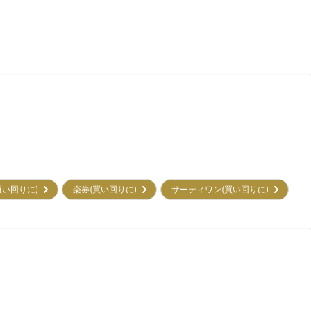
買い回りに)
楽券(買い回りに)
サーティワン(買い回りに)