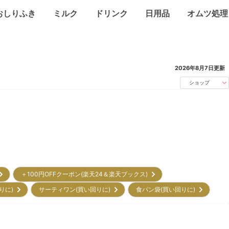
おしりふき
ミルク
ドリンク
日用品
オムツ処理
2026年8月7日
更新
ショップ
＋100円OFFクーポン(楽天24＆楽天ブックス)
回りに)
サーティワン(買い回りに)
食パン袋(買い回りに)