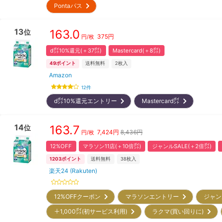
Pontaパス
13
163.0
位
375
円
円/枚
d㌽10%還元(＋37㌽)
Mastercard(＋8㌽)
49
ポイント
送料無料
2
枚入
Amazon
12
件
d㌽10%還元エントリー
Mastercard㌽
14
163.7
位
7,424
円
8,436円
円/枚
12%OFF
マラソン11店(＋10倍㌽)
ジャンルSALE(＋2倍㌽)
1203
ポイント
送料無料
38
枚入
楽天24 (Rakuten)
12%OFFクーポン
マラソンエントリー
ジャン
＋1,000㌽(初サービス利用)
ラクマ(買い回りに)