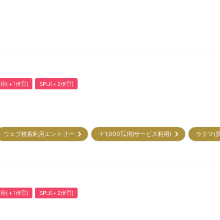
用(＋1倍㌽)
SPU(＋2倍㌽)
ウェブ検索利用エントリー
＋1,000㌽(初サービス利用)
ラクマ(
用(＋1倍㌽)
SPU(＋2倍㌽)