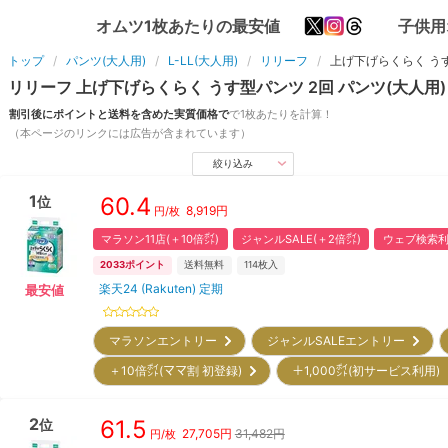
オムツ1枚あたりの最安値
子供用
トップ
パンツ(大人用)
L-LL(大人用)
リリーフ
上げ下げらくらく うす
リリーフ
上げ下げらくらく うす型パンツ 2回
パンツ(大人用)
割引後にポイントと送料を含めた実質価格で
で1枚あたりを計算！
（本ページのリンクには広告が含まれています）
絞り込み
1
60.4
位
8,919
円
円/枚
マラソン11店(＋10倍㌽)
ジャンルSALE(＋2倍㌽)
ウェブ検索利
2033
ポイント
送料無料
114
枚入
楽天24 (Rakuten) 定期
最安値
マラソンエントリー
ジャンルSALEエントリー
＋10倍㌽(ママ割 初登録)
＋1,000㌽(初サービス利用
2
61.5
位
27,705
円
31,482円
円/枚