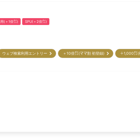
用(＋1倍㌽)
SPU(＋2倍㌽)
ウェブ検索利用エントリー
＋10倍㌽(ママ割 初登録)
＋1,000