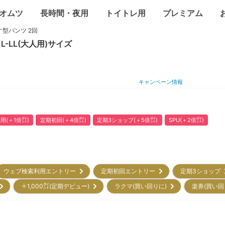
オムツ
長時間・夜用
トイトレ用
プレミアム
型パンツ 2回
L-LL(大人用)
サイズ
キャンペーン情報
用(＋1倍㌽)
定期初回(＋4倍㌽)
定期3ショップ(＋5倍㌽)
SPU(＋2倍㌽)
ウェブ検索利用エントリー
定期初回エントリー
定期3ショップ
)
＋1,000㌽(定期デビュー)
ラクマ(買い回りに)
楽券(買い