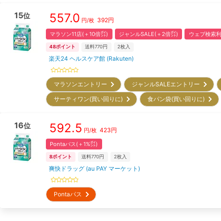
15
557.0
位
392
円
円/枚
マラソン11店(＋10倍㌽)
ジャンルSALE(＋2倍㌽)
ウェブ検索利
48
ポイント
送料770円
2
枚入
楽天24 ヘルスケア館 (Rakuten)
マラソンエントリー
ジャンルSALEエントリー
サーティワン(買い回りに)
食パン袋(買い回りに)
16
592.5
位
423
円
円/枚
Pontaパス(＋1%㌽)
8
ポイント
送料770円
2
枚入
爽快ドラッグ (au PAY マーケット)
Pontaパス