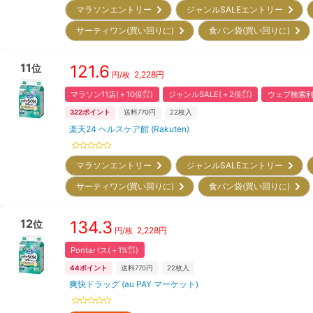
マラソンエントリー
ジャンルSALEエントリー
サーティワン(買い回りに)
食パン袋(買い回りに)
11
121.6
位
2,228
円
円/枚
マラソン11店(＋10倍㌽)
ジャンルSALE(＋2倍㌽)
ウェブ検索利
322
ポイント
送料770円
22
枚入
楽天24 ヘルスケア館 (Rakuten)
マラソンエントリー
ジャンルSALEエントリー
サーティワン(買い回りに)
食パン袋(買い回りに)
12
134.3
位
2,228
円
円/枚
Pontaパス(＋1%㌽)
44
ポイント
送料770円
22
枚入
爽快ドラッグ (au PAY マーケット)