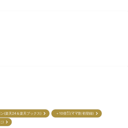
ポン(楽天24＆楽天ブックス)
＋10倍㌽(ママ割 初登録)
に)