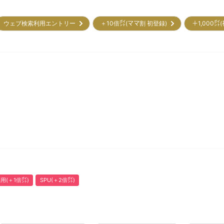
ウェブ検索利用エントリー
＋10倍㌽(ママ割 初登録)
＋1,000
用(＋1倍㌽)
SPU(＋2倍㌽)