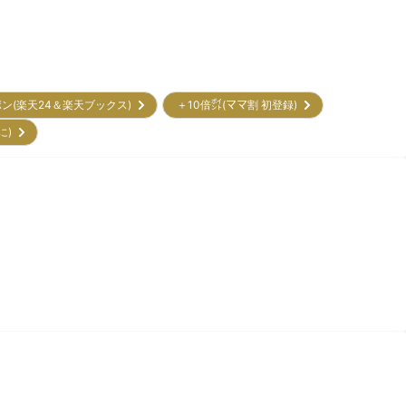
ポン(楽天24＆楽天ブックス)
＋10倍㌽(ママ割 初登録)
に)