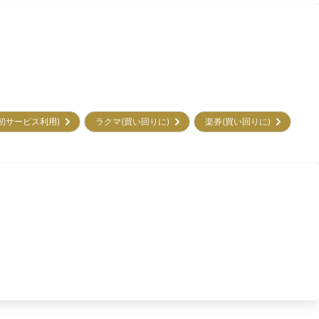
㌽(初サービス利用)
ラクマ(買い回りに)
楽券(買い回りに)