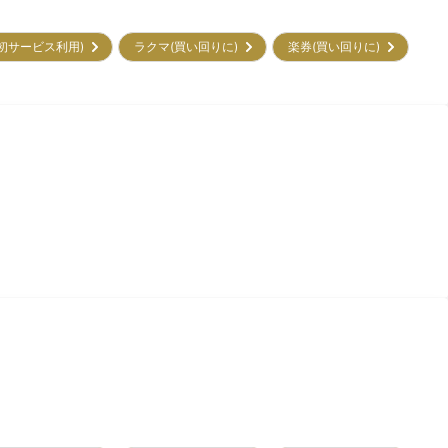
㌽(初サービス利用)
ラクマ(買い回りに)
楽券(買い回りに)