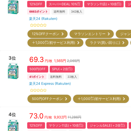
12%OFF
スーパーDEAL 10%㌽
マラソン11店(＋10倍㌽)
ジ
6663
ポイント
送料無料
342
枚入
楽天24 (Rakuten)
12%OFFクーポン
マラソンエントリー
ジャン
＋1,000㌽(初サービス利用)
ラクマ(買い回りに)
3
69.3
位
1,565
円
2,065円
円/枚
500円OFF
SPU(＋2倍㌽)
41
ポイント
送料無料
22
枚入
楽天24 Express (Rakuten)
500円OFFクーポン
＋1,000㌽(初サービス利用)
4
73.0
位
9,932
円
11,286円
円/枚
12%OFF
マラソン11店(＋10倍㌽)
ジャンルSALE(＋2倍㌽)