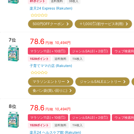
81
ポイント
送料無料
38
枚入
楽天24 Express (Rakuten)
500円OFFクーポン
＋1,000㌽(初サービス利用)
7
78.6
位
10,494
円
円/枚
マラソン11店(＋10倍㌽)
ジャンルSALE(＋2倍㌽)
ウェブ検索利
1529
ポイント
送料無料
114
枚入
子育てママの店 (Rakuten)
マラソンエントリー
ジャンルSALEエントリー
食パン袋(買い回りに)
8
78.6
位
10,494
円
円/枚
マラソン11店(＋10倍㌽)
ジャンルSALE(＋2倍㌽)
ウェブ検索利
1529
ポイント
送料無料
114
枚入
楽天24 ヘルスケア館 (Rakuten)