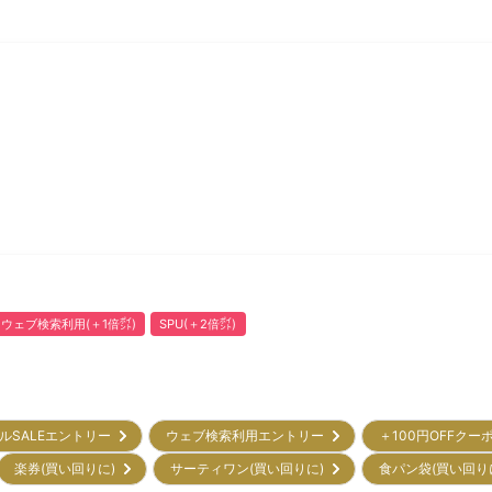
ウェブ検索利用(＋1倍㌽)
SPU(＋2倍㌽)
ルSALEエントリー
ウェブ検索利用エントリー
＋100円OFFクー
楽券(買い回りに)
サーティワン(買い回りに)
食パン袋(買い回り