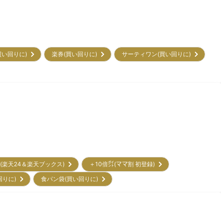
買い回りに)
楽券(買い回りに)
サーティワン(買い回りに)
ン(楽天24＆楽天ブックス)
＋10倍㌽(ママ割 初登録)
回りに)
食パン袋(買い回りに)