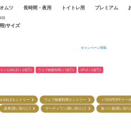
オムツ
長時間・夜用
トイトレ用
プレミアム
4回
用)
サイズ
キャンペーン情報
ャンルSALE(＋2倍㌽)
ウェブ検索利用(＋1倍㌽)
SPU(＋2倍㌽)
ルSALEエントリー
ウェブ検索利用エントリー
＋100円OFFクー
楽券(買い回りに)
サーティワン(買い回りに)
食パン袋(買い回り