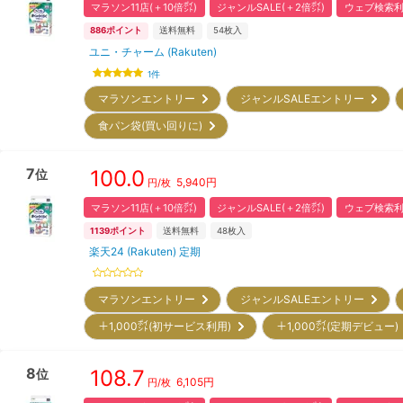
マラソン11店(＋10倍㌽)
ジャンルSALE(＋2倍㌽)
ウェブ検索利
886
ポイント
送料無料
54
枚入
ユニ・チャーム (Rakuten)
1
件
マラソンエントリー
ジャンルSALEエントリー
食パン袋(買い回りに)
7
100.0
位
5,940
円
円/枚
マラソン11店(＋10倍㌽)
ジャンルSALE(＋2倍㌽)
ウェブ検索利
1139
ポイント
送料無料
48
枚入
楽天24 (Rakuten) 定期
マラソンエントリー
ジャンルSALEエントリー
＋1,000㌽(初サービス利用)
＋1,000㌽(定期デビュー
8
108.7
位
6,105
円
円/枚