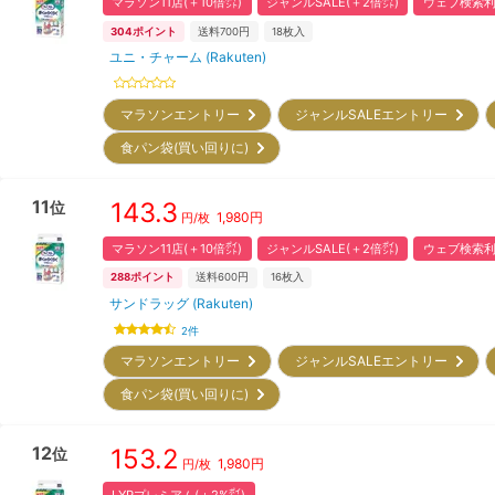
マラソン11店(＋10倍㌽)
ジャンルSALE(＋2倍㌽)
ウェブ検索利
304
ポイント
送料700円
18
枚入
ユニ・チャーム (Rakuten)
マラソンエントリー
ジャンルSALEエントリー
食パン袋(買い回りに)
11
143.3
位
1,980
円
円/枚
マラソン11店(＋10倍㌽)
ジャンルSALE(＋2倍㌽)
ウェブ検索利
288
ポイント
送料600円
16
枚入
サンドラッグ (Rakuten)
2
件
マラソンエントリー
ジャンルSALEエントリー
食パン袋(買い回りに)
12
153.2
位
1,980
円
円/枚
LYPプレミアム(＋2%㌽)