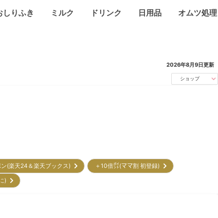
おしりふき
ミルク
ドリンク
日用品
オムツ処理
2026年8月9日
更新
ショップ
ポン(楽天24＆楽天ブックス)
＋10倍㌽(ママ割 初登録)
に)