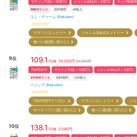
マラソン11店(＋10倍㌽)
ジャンルSALE(＋2倍㌽)
ウェブ検索利
886
ポイント
送料無料
48
枚入
ユニ・チャーム (Rakuten)
マラソンエントリー
ジャンルSALEエントリー
食パン袋(買い回りに)
9
109.1
位
30,500
円
31,200円
円/枚
700円OFF
マラソン11店(＋10倍㌽)
ジャンルSALE(＋2倍㌽)
4319
ポイント
送料無料
240
枚入
ベイシア (Rakuten)
700円OFFクーポン
マラソンエントリー
ジャ
サーティワン(買い回りに)
食パン袋(買い回りに)
10
138.1
位
2,090
円
円/枚