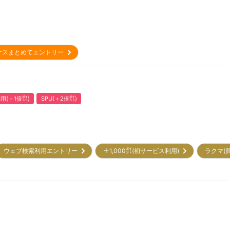
ナスまとめてエントリー
用(＋1倍㌽)
SPU(＋2倍㌽)
ウェブ検索利用エントリー
＋1,000㌽(初サービス利用)
ラクマ(