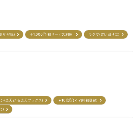
割 初登録)
＋1,000㌽(初サービス利用)
ラクマ(買い回りに)
ポン(楽天24＆楽天ブックス)
＋10倍㌽(ママ割 初登録)
に)