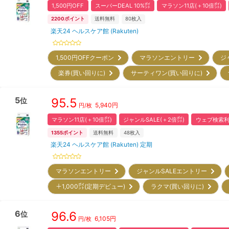
1,500円OFF
スーパーDEAL 10%㌽
マラソン11店(＋10倍㌽)
2200
ポイント
送料無料
80
枚入
楽天24 ヘルスケア館 (Rakuten)
1,500円OFFクーポン
マラソンエントリー
ジ
楽券(買い回りに)
サーティワン(買い回りに)
5
95.5
位
5,940
円
円/枚
マラソン11店(＋10倍㌽)
ジャンルSALE(＋2倍㌽)
ウェブ検索利
1355
ポイント
送料無料
48
枚入
楽天24 ヘルスケア館 (Rakuten) 定期
マラソンエントリー
ジャンルSALEエントリー
＋1,000㌽(定期デビュー)
ラクマ(買い回りに)
6
96.6
位
6,105
円
円/枚