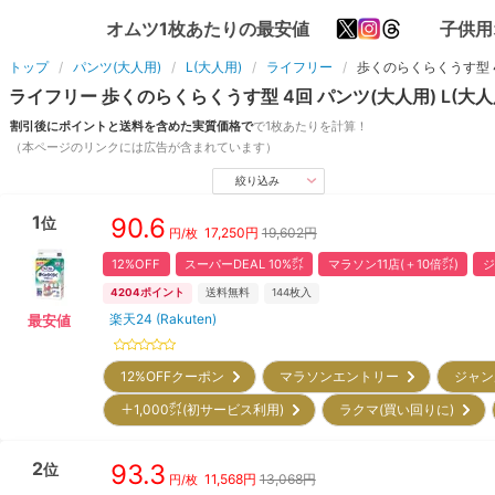
オムツ1枚あたりの最安値
子供用
トップ
パンツ(大人用)
L(大人用)
ライフリー
歩くのらくらくうす型 
ライフリー
歩くのらくらくうす型 4回
パンツ(大人用)
L(大人
割引後にポイントと送料を含めた実質価格で
で1枚あたりを計算！
（本ページのリンクには広告が含まれています）
絞り込み
1
90.6
位
17,250
円
19,602円
円/枚
12%OFF
スーパーDEAL 10%㌽
マラソン11店(＋10倍㌽)
ジ
4204
ポイント
送料無料
144
枚入
楽天24 (Rakuten)
最安値
12%OFFクーポン
マラソンエントリー
ジャン
＋1,000㌽(初サービス利用)
ラクマ(買い回りに)
2
93.3
位
11,568
円
13,068円
円/枚