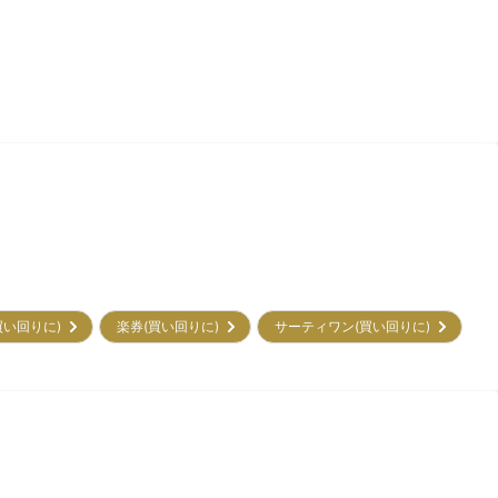
買い回りに)
楽券(買い回りに)
サーティワン(買い回りに)