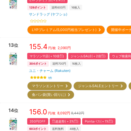
129
ポイント
送料600円
16
枚入
サンドラッグ (ヤフショ)
LYPプレミアム(5,000円相当プレゼント)
開催中ボー
13
155.4
位
2,090
円
円/枚
マラソン11店(＋10倍㌽)
ジャンルSALE(＋2倍㌽)
ウェブ検索利
304
ポイント
送料700円
16
枚入
ユニ・チャーム (Rakuten)
1
件
マラソンエントリー
ジャンルSALEエントリー
食パン袋(買い回りに)
14
156.0
位
8,092
円
8,442円
円/枚
350円OFF
㌽超超祭(＋3%㌽)
Pontaパス(＋1%㌽)
603
ポイント
送料無料
48
枚入