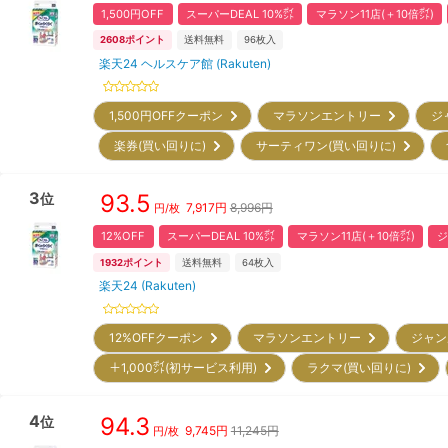
1,500円OFF
スーパーDEAL 10%㌽
マラソン11店(＋10倍㌽)
2608
ポイント
送料無料
96
枚入
楽天24 ヘルスケア館 (Rakuten)
1,500円OFFクーポン
マラソンエントリー
ジ
楽券(買い回りに)
サーティワン(買い回りに)
3
93.5
位
7,917
円
8,996円
円/枚
12%OFF
スーパーDEAL 10%㌽
マラソン11店(＋10倍㌽)
ジ
1932
ポイント
送料無料
64
枚入
楽天24 (Rakuten)
12%OFFクーポン
マラソンエントリー
ジャン
＋1,000㌽(初サービス利用)
ラクマ(買い回りに)
4
94.3
位
9,745
円
11,245円
円/枚