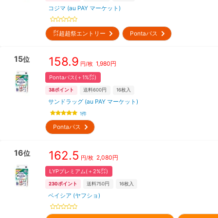
コジマ (au PAY マーケット)
㌽超超祭エントリー
Pontaパス
15
158.9
位
1,980
円
円/枚
Pontaパス(＋1%㌽)
38
ポイント
送料600円
16
枚入
サンドラッグ (au PAY マーケット)
1
件
Pontaパス
16
162.5
位
2,080
円
円/枚
LYPプレミアム(＋2%㌽)
230
ポイント
送料750円
16
枚入
ベイシア (ヤフショ)