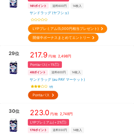
161
ポイント
送料600円
14
枚入
サンドラッグ (ヤフショ)
LYPプレミアム(5,000円相当プレゼント)
開催中ボーナスまとめてエントリー
29
217.9
位
2,498
円
円/枚
Pontaパス(＋1%㌽)
48
ポイント
送料600円
14
枚入
サンドラッグ (au PAY マーケット)
1
件
Pontaパス
30
223.0
位
2,748
円
円/枚
LYPプレミアム(＋2%㌽)
176
ポイント
送料550円
14
枚入