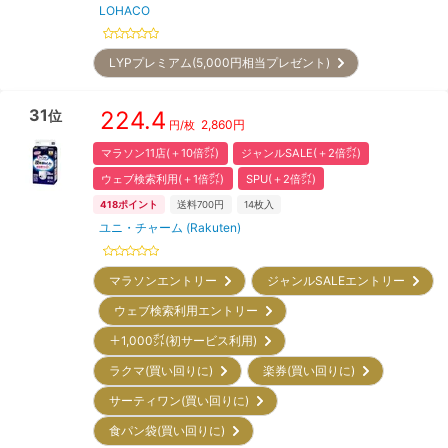
LOHACO
LYPプレミアム(5,000円相当プレゼント)
31
224.4
位
2,860
円
円/枚
マラソン11店(＋10倍㌽)
ジャンルSALE(＋2倍㌽)
ウェブ検索利用(＋1倍㌽)
SPU(＋2倍㌽)
418
ポイント
送料700円
14
枚入
ユニ・チャーム (Rakuten)
マラソンエントリー
ジャンルSALEエントリー
ウェブ検索利用エントリー
＋1,000㌽(初サービス利用)
ラクマ(買い回りに)
楽券(買い回りに)
サーティワン(買い回りに)
食パン袋(買い回りに)