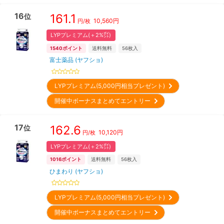
16
161.1
位
10,560
円
円/枚
LYPプレミアム(＋2%㌽)
1540
ポイント
送料無料
56
枚入
富士薬品 (ヤフショ)
LYPプレミアム(5,000円相当プレゼント)
開催中ボーナスまとめてエントリー
17
162.6
位
10,120
円
円/枚
LYPプレミアム(＋2%㌽)
1016
ポイント
送料無料
56
枚入
ひまわり (ヤフショ)
LYPプレミアム(5,000円相当プレゼント)
開催中ボーナスまとめてエントリー