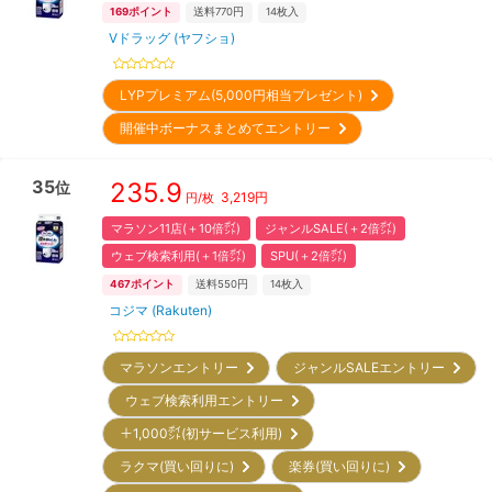
169
ポイント
送料770円
14
枚入
Vドラッグ (ヤフショ)
LYPプレミアム(5,000円相当プレゼント)
開催中ボーナスまとめてエントリー
35
235.9
位
3,219
円
円/枚
マラソン11店(＋10倍㌽)
ジャンルSALE(＋2倍㌽)
ウェブ検索利用(＋1倍㌽)
SPU(＋2倍㌽)
467
ポイント
送料550円
14
枚入
コジマ (Rakuten)
マラソンエントリー
ジャンルSALEエントリー
ウェブ検索利用エントリー
＋1,000㌽(初サービス利用)
ラクマ(買い回りに)
楽券(買い回りに)