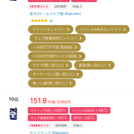
1417
ポイント
送料無料
56
枚入
楽天24 ヘルスケア館 (Rakuten)
1
件
マラソンエントリー
ジャンルSALEエントリー
ウェブ検索利用エントリー
＋10倍㌽(ママ割 初登録)
＋1,000㌽(初サービス利用)
ラクマ(買い回りに)
楽券(買い回りに)
サーティワン(買い回りに)
食パン袋(買い回りに)
10
151.8
位
9,950
円
円/枚
マラソン11店(＋10倍㌽)
ジャンルSALE(＋2倍㌽)
ウェブ検索利用(＋1倍㌽)
SPU(＋2倍㌽)
1449
ポイント
送料無料
56
枚入
サンドラッグ (Rakuten)