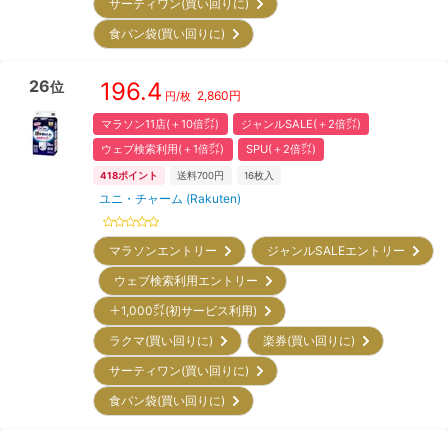
サーティワン(買い回りに)
食パン袋(買い回りに)
26
196.4
位
2,860
円
円/枚
マラソン11店(＋10倍㌽)
ジャンルSALE(＋2倍㌽)
ウェブ検索利用(＋1倍㌽)
SPU(＋2倍㌽)
418
ポイント
送料700円
16
枚入
ユニ・チャーム (Rakuten)
マラソンエントリー
ジャンルSALEエントリー
ウェブ検索利用エントリー
＋1,000㌽(初サービス利用)
ラクマ(買い回りに)
楽券(買い回りに)
サーティワン(買い回りに)
食パン袋(買い回りに)