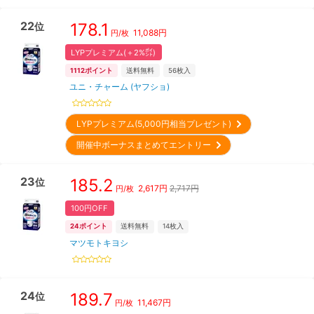
22
178.1
位
11,088
円
円/枚
LYPプレミアム(＋2%㌽)
1112
ポイント
送料無料
56
枚入
ユニ・チャーム (ヤフショ)
LYPプレミアム(5,000円相当プレゼント)
開催中ボーナスまとめてエントリー
23
185.2
位
2,617
円
2,717円
円/枚
100円OFF
24
ポイント
送料無料
14
枚入
マツモトキヨシ
24
189.7
位
11,467
円
円/枚