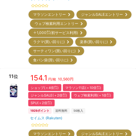
マラソンエントリー
ジャンルSALEエントリー
ウェブ検索利用エントリー
＋1,000㌽(初サービス利用)
ラクマ(買い回りに)
楽券(買い回りに)
サーティワン(買い回りに)
食パン袋(買い回りに)
11
154.1
位
10,560
円
円/枚
ショップ(＋4倍㌽)
マラソン11店(＋10倍㌽)
ジャンルSALE(＋2倍㌽)
ウェブ検索利用(＋1倍㌽)
SPU(＋2倍㌽)
1929
ポイント
送料無料
56
枚入
セイムス (Rakuten)
マラソンエントリー
ジャンルSALEエントリー