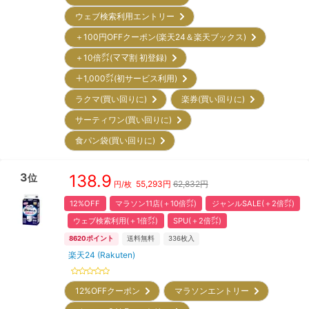
ウェブ検索利用エントリー
＋100円OFFクーポン(楽天24＆楽天ブックス)
＋10倍㌽(ママ割 初登録)
＋1,000㌽(初サービス利用)
ラクマ(買い回りに)
楽券(買い回りに)
サーティワン(買い回りに)
食パン袋(買い回りに)
3
138.9
位
55,293
円
62,832円
円/枚
12%OFF
マラソン11店(＋10倍㌽)
ジャンルSALE(＋2倍㌽)
ウェブ検索利用(＋1倍㌽)
SPU(＋2倍㌽)
8620
ポイント
送料無料
336
枚入
楽天24 (Rakuten)
12%OFFクーポン
マラソンエントリー