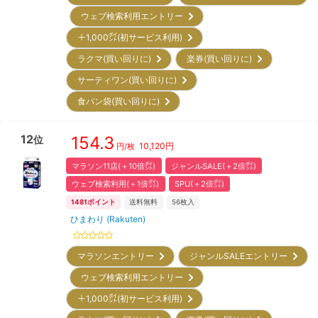
ウェブ検索利用エントリー
＋1,000㌽(初サービス利用)
ラクマ(買い回りに)
楽券(買い回りに)
サーティワン(買い回りに)
食パン袋(買い回りに)
12
154.3
位
10,120
円
円/枚
マラソン11店(＋10倍㌽)
ジャンルSALE(＋2倍㌽)
ウェブ検索利用(＋1倍㌽)
SPU(＋2倍㌽)
1481
ポイント
送料無料
56
枚入
ひまわり (Rakuten)
マラソンエントリー
ジャンルSALEエントリー
ウェブ検索利用エントリー
＋1,000㌽(初サービス利用)