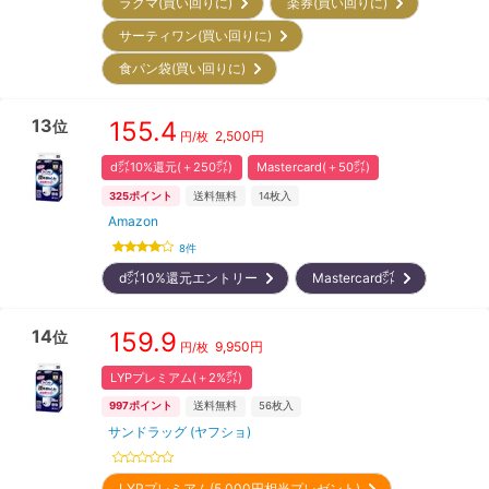
ラクマ(買い回りに)
楽券(買い回りに)
サーティワン(買い回りに)
食パン袋(買い回りに)
13
155.4
位
2,500
円
円/枚
d㌽10%還元(＋250㌽)
Mastercard(＋50㌽)
325
ポイント
送料無料
14
枚入
Amazon
8
件
d㌽10%還元エントリー
Mastercard㌽
14
159.9
位
9,950
円
円/枚
LYPプレミアム(＋2%㌽)
997
ポイント
送料無料
56
枚入
サンドラッグ (ヤフショ)
LYPプレミアム(5,000円相当プレゼント)