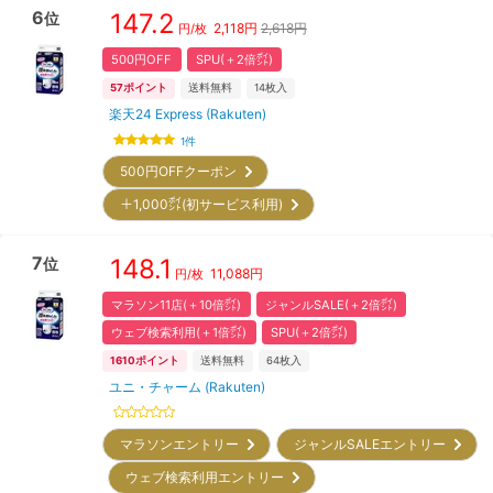
6
147.2
位
2,118
円
2,618円
円/枚
500円OFF
SPU(＋2倍㌽)
57
ポイント
送料無料
14
枚入
楽天24 Express (Rakuten)
1
件
500円OFFクーポン
＋1,000㌽(初サービス利用)
7
148.1
位
11,088
円
円/枚
マラソン11店(＋10倍㌽)
ジャンルSALE(＋2倍㌽)
ウェブ検索利用(＋1倍㌽)
SPU(＋2倍㌽)
1610
ポイント
送料無料
64
枚入
ユニ・チャーム (Rakuten)
マラソンエントリー
ジャンルSALEエントリー
ウェブ検索利用エントリー