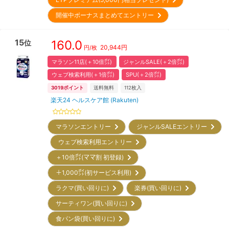
開催中ボーナスまとめてエントリー
15
160.0
位
20,944
円
円/枚
マラソン11店(＋10倍㌽)
ジャンルSALE(＋2倍㌽)
ウェブ検索利用(＋1倍㌽)
SPU(＋2倍㌽)
3019
ポイント
送料無料
112
枚入
楽天24 ヘルスケア館 (Rakuten)
マラソンエントリー
ジャンルSALEエントリー
ウェブ検索利用エントリー
＋10倍㌽(ママ割 初登録)
＋1,000㌽(初サービス利用)
ラクマ(買い回りに)
楽券(買い回りに)
サーティワン(買い回りに)
食パン袋(買い回りに)