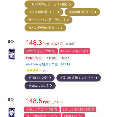
＋1,000㌽(初サービス利用)
ラクマ(買い回りに)
楽券(買い回りに)
サーティワン(買い回りに)
食パン袋(買い回りに)
8
148.3
位
2,375
円
2,500円
円/枚
d㌽10%還元(＋237㌽)
Mastercard(＋37㌽)
299
ポイント
送料無料
14
枚入
Amazon 定期おトク便(5%OFF)
8
件
定期おトク便
d㌽10%還元エントリー
Mastercard㌽
9
148.5
位
9,731
円
円/枚
マラソン11店(＋10倍㌽)
ジャンルSALE(＋2倍㌽)
ウェブ検索利用(＋1倍㌽)
SPU(＋2倍㌽)