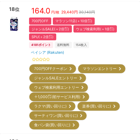
18
164.0
位
29,440
円
30,140円
円/枚
700円OFF
マラソン11店(＋10倍㌽)
ジャンルSALE(＋2倍㌽)
ウェブ検索利用(＋1倍㌽)
SPU(＋2倍㌽)
4181
ポイント
送料無料
154
枚入
ベイシア (Rakuten)
700円OFFクーポン
マラソンエントリー
ジャンルSALEエントリー
ウェブ検索利用エントリー
＋1,000㌽(初サービス利用)
ラクマ(買い回りに)
楽券(買い回りに)
サーティワン(買い回りに)
食パン袋(買い回りに)