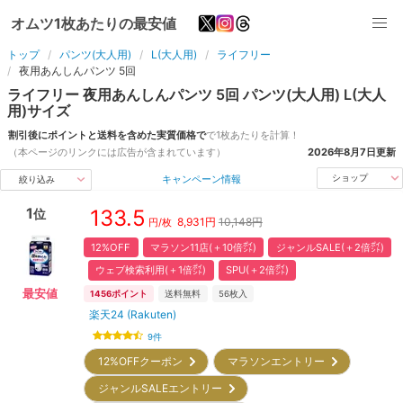
オムツ1枚あたりの最安値
トップ
パンツ(大人用)
L(大人用)
ライフリー
夜用あんしんパンツ 5回
ライフリー
夜用あんしんパンツ 5回
パンツ(大人用)
L(大人
用)
サイズ
割引後にポイントと送料を含めた実質価格で
で1枚あたりを計算！
（本ページのリンクには広告が含まれています）
2026年8月7日
更新
キャンペーン情報
ショップ
絞り込み
1
133.5
位
8,931
円
10,148円
円/枚
12%OFF
マラソン11店(＋10倍㌽)
ジャンルSALE(＋2倍㌽)
ウェブ検索利用(＋1倍㌽)
SPU(＋2倍㌽)
最安値
1456
ポイント
送料無料
56
枚入
楽天24 (Rakuten)
9
件
12%OFFクーポン
マラソンエントリー
ジャンルSALEエントリー