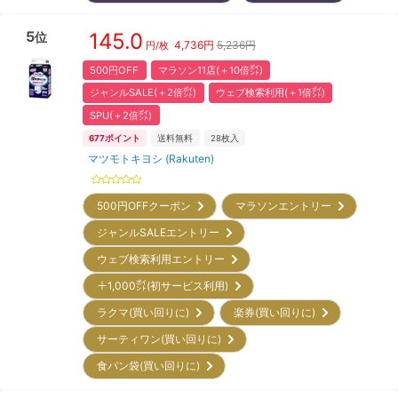
5
145.0
位
4,736
円
5,236円
円/枚
500円OFF
マラソン11店(＋10倍㌽)
ジャンルSALE(＋2倍㌽)
ウェブ検索利用(＋1倍㌽)
SPU(＋2倍㌽)
677
ポイント
送料無料
28
枚入
マツモトキヨシ (Rakuten)
500円OFFクーポン
マラソンエントリー
ジャンルSALEエントリー
ウェブ検索利用エントリー
＋1,000㌽(初サービス利用)
ラクマ(買い回りに)
楽券(買い回りに)
サーティワン(買い回りに)
食パン袋(買い回りに)