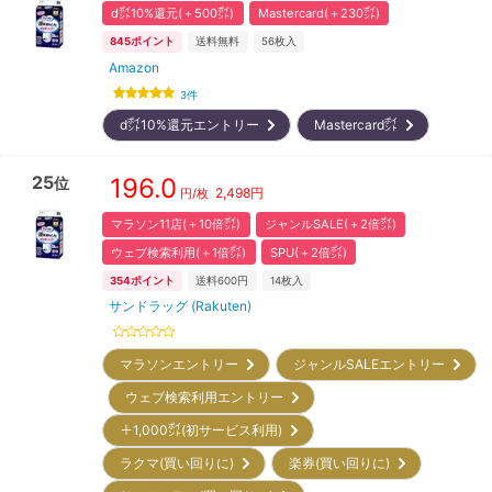
d㌽10%還元(＋500㌽)
Mastercard(＋230㌽)
845
ポイント
送料無料
56
枚入
Amazon
3
件
d㌽10%還元エントリー
Mastercard㌽
25
196.0
位
2,498
円
円/枚
マラソン11店(＋10倍㌽)
ジャンルSALE(＋2倍㌽)
ウェブ検索利用(＋1倍㌽)
SPU(＋2倍㌽)
354
ポイント
送料600円
14
枚入
サンドラッグ (Rakuten)
マラソンエントリー
ジャンルSALEエントリー
ウェブ検索利用エントリー
＋1,000㌽(初サービス利用)
ラクマ(買い回りに)
楽券(買い回りに)