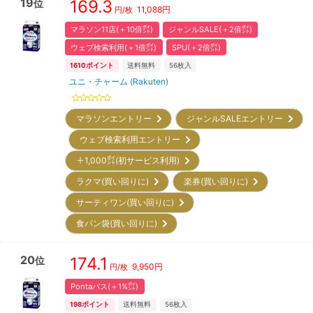
19
169.3
位
11,088
円
円/枚
マラソン11店(＋10倍㌽)
ジャンルSALE(＋2倍㌽)
ウェブ検索利用(＋1倍㌽)
SPU(＋2倍㌽)
1610
ポイント
送料無料
56
枚入
ユニ・チャーム (Rakuten)
マラソンエントリー
ジャンルSALEエントリー
ウェブ検索利用エントリー
＋1,000㌽(初サービス利用)
ラクマ(買い回りに)
楽券(買い回りに)
サーティワン(買い回りに)
食パン袋(買い回りに)
20
174.1
位
9,950
円
円/枚
Pontaパス(＋1%㌽)
198
ポイント
送料無料
56
枚入