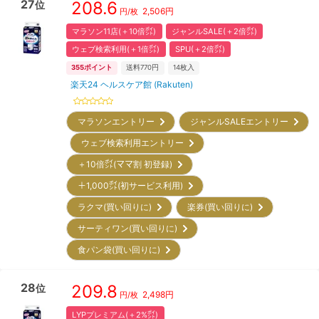
27
208.6
位
2,506
円
円/枚
マラソン11店(＋10倍㌽)
ジャンルSALE(＋2倍㌽)
ウェブ検索利用(＋1倍㌽)
SPU(＋2倍㌽)
355
ポイント
送料770円
14
枚入
楽天24 ヘルスケア館 (Rakuten)
マラソンエントリー
ジャンルSALEエントリー
ウェブ検索利用エントリー
＋10倍㌽(ママ割 初登録)
＋1,000㌽(初サービス利用)
ラクマ(買い回りに)
楽券(買い回りに)
サーティワン(買い回りに)
食パン袋(買い回りに)
28
209.8
位
2,498
円
円/枚
LYPプレミアム(＋2%㌽)