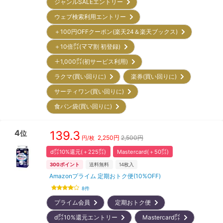
ジャンルSALEエントリー
ウェブ検索利用エントリー
＋100円OFFクーポン(楽天24＆楽天ブックス)
＋10倍㌽(ママ割 初登録)
＋1,000㌽(初サービス利用)
ラクマ(買い回りに)
楽券(買い回りに)
サーティワン(買い回りに)
食パン袋(買い回りに)
4
139.3
位
2,250
円
2,500円
円/枚
d㌽10%還元(＋225㌽)
Mastercard(＋50㌽)
300
ポイント
送料無料
14
枚入
Amazonプライム 定期おトク便(10%OFF)
8
件
プライム会員
定期おトク便
d㌽10%還元エントリー
Mastercard㌽