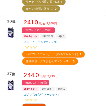
サーティワン(買い回りに)
食パン袋(買い回りに)
36
241.0
位
2,860
円
円/枚
LYPプレミアム(＋2%㌽)
186
ポイント
送料700円
14
枚入
ユニ・チャーム (ヤフショ)
LYPプレミアム(5,000円相当プレゼント)
開催中ボーナスまとめてエントリー
37
244.0
位
3,219
円
円/枚
Pontaパス(＋1%㌽)
353
ポイント
送料550円
14
枚入
コジマ (au PAY マーケット)