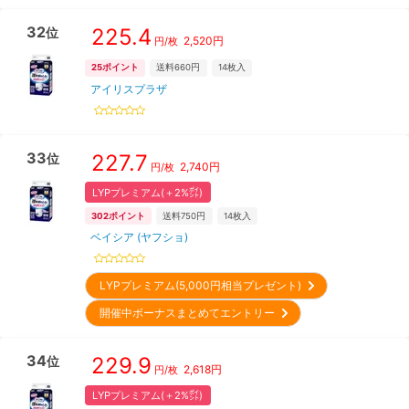
32
225.4
位
2,520
円
円/枚
25
ポイント
送料660円
14
枚入
アイリスプラザ
33
227.7
位
2,740
円
円/枚
LYPプレミアム(＋2%㌽)
302
ポイント
送料750円
14
枚入
ベイシア (ヤフショ)
LYPプレミアム(5,000円相当プレゼント)
開催中ボーナスまとめてエントリー
34
229.9
位
2,618
円
円/枚
LYPプレミアム(＋2%㌽)