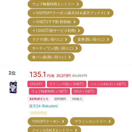
ウェブ検索利用エントリー
＋100円OFFクーポン(楽天24＆楽天ブックス)
＋10倍㌽(ママ割 初登録)
＋1,000㌽(初サービス利用)
ラクマ(買い回りに)
楽券(買い回りに)
サーティワン(買い回りに)
食パン袋(買い回りに)
2
135.1
位
26,979
円
30,657円
円/枚
12%OFF
マラソン11店(＋10倍㌽)
ジャンルSALE(＋2倍㌽)
ウェブ検索利用(＋1倍㌽)
SPU(＋2倍㌽)
4274
ポイント
送料無料
168
枚入
楽天24 (Rakuten)
12%OFFクーポン
マラソンエントリー
ジャンルSALEエントリー