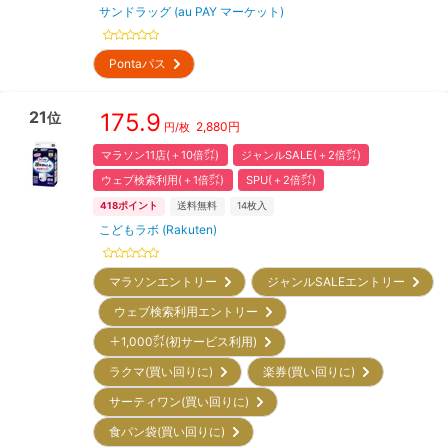
サンドラッグ (au PAY マーケット)
Pontaパス
21
175.9
位
2,880
円
円/枚
マラソン11店(＋10倍㌽)
ジャンルSALE(＋2倍㌽)
ウェブ検索利用(＋1倍㌽)
SPU(＋2倍㌽)
418
ポイント
送料無料
14
枚入
こどもラボ (Rakuten)
マラソンエントリー
ジャンルSALEエントリー
ウェブ検索利用エントリー
＋1,000㌽(初サービス利用)
ラクマ(買い回りに)
楽券(買い回りに)
サーティワン(買い回りに)
食パン袋(買い回りに)