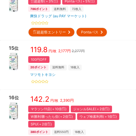
㌽超超祭(＋3%㌽)
Pontaパス(＋5%㌽)
786
ポイント
送料無料
72
枚入
爽快ドラッグ (au PAY マーケット)
㌽超超祭エントリー
Pontaパス
15
119.8
位
2,177
円
2,277円
円/枚
100円OFF
20
ポイント
送料無料
18
枚入
マツモトキヨシ
16
142.2
位
2,390
円
円/枚
マラソン11店(＋10倍㌽)
ジャンルSALE(＋2倍㌽)
W勝利!勝ったら倍(＋2倍㌽)
ウェブ検索利用(＋1倍㌽)
SPU(＋2倍㌽)
380
ポイント
送料550円
18
枚入