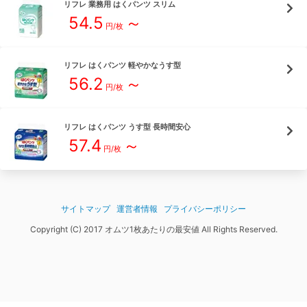
リフレ
業務用 はくパンツ スリム
54.5
～
円/枚
リフレ
はくパンツ 軽やかなうす型
56.2
～
円/枚
リフレ
はくパンツ うす型 長時間安心
57.4
～
円/枚
サイトマップ
運営者情報
プライバシーポリシー
Copyright (C) 2017 オムツ1枚あたりの最安値 All Rights Reserved.