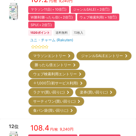
9,240
円
円/枚
マラソン11店(＋10倍㌽)
ジャンルSALE(＋2倍㌽)
W勝利!勝ったら倍(＋2倍㌽)
ウェブ検索利用(＋1倍㌽)
SPU(＋2倍㌽)
1520
ポイント
送料無料
72
枚入
ユニ・チャーム (Rakuten)
マラソンエントリー
ジャンルSALEエントリー
勝ったら倍エントリー
ウェブ検索利用エントリー
＋1,000㌽(初サービス利用)
ラクマ(買い回りに)
楽券(買い回りに)
サーティワン(買い回りに)
食パン袋(買い回りに)
12
108.4
位
9,240
円
円/枚