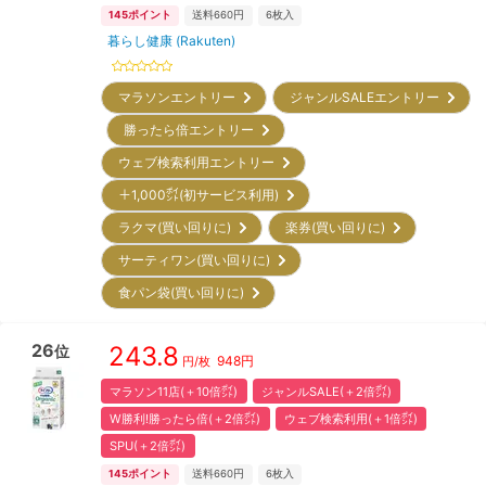
145
ポイント
送料660円
6
枚入
暮らし健康 (Rakuten)
マラソンエントリー
ジャンルSALEエントリー
勝ったら倍エントリー
ウェブ検索利用エントリー
＋1,000㌽(初サービス利用)
ラクマ(買い回りに)
楽券(買い回りに)
サーティワン(買い回りに)
食パン袋(買い回りに)
26
243.8
位
948
円
円/枚
マラソン11店(＋10倍㌽)
ジャンルSALE(＋2倍㌽)
W勝利!勝ったら倍(＋2倍㌽)
ウェブ検索利用(＋1倍㌽)
SPU(＋2倍㌽)
145
ポイント
送料660円
6
枚入