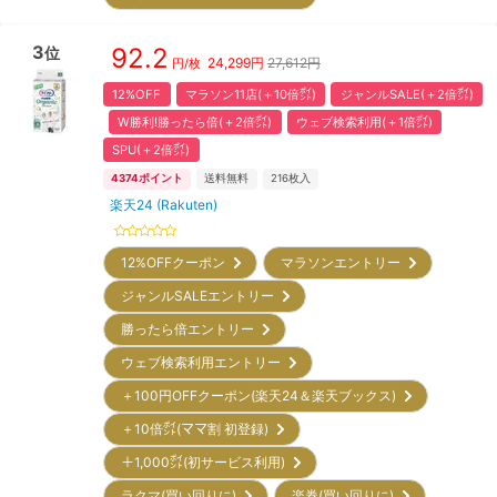
3
92.2
位
24,299
円
27,612円
円/枚
12%OFF
マラソン11店(＋10倍㌽)
ジャンルSALE(＋2倍㌽)
W勝利!勝ったら倍(＋2倍㌽)
ウェブ検索利用(＋1倍㌽)
SPU(＋2倍㌽)
4374
ポイント
送料無料
216
枚入
楽天24 (Rakuten)
12%OFFクーポン
マラソンエントリー
ジャンルSALEエントリー
勝ったら倍エントリー
ウェブ検索利用エントリー
＋100円OFFクーポン(楽天24＆楽天ブックス)
＋10倍㌽(ママ割 初登録)
＋1,000㌽(初サービス利用)
ラクマ(買い回りに)
楽券(買い回りに)