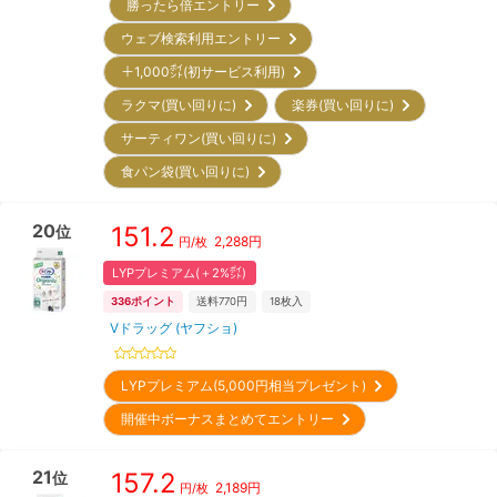
勝ったら倍エントリー
ウェブ検索利用エントリー
＋1,000㌽(初サービス利用)
ラクマ(買い回りに)
楽券(買い回りに)
サーティワン(買い回りに)
食パン袋(買い回りに)
20
151.2
位
2,288
円
円/枚
LYPプレミアム(＋2%㌽)
336
ポイント
送料770円
18
枚入
Vドラッグ (ヤフショ)
LYPプレミアム(5,000円相当プレゼント)
開催中ボーナスまとめてエントリー
21
157.2
位
2,189
円
円/枚