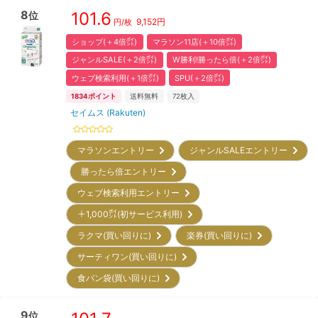
8
101.6
位
9,152
円
円/枚
ショップ(＋4倍㌽)
マラソン11店(＋10倍㌽)
ジャンルSALE(＋2倍㌽)
W勝利!勝ったら倍(＋2倍㌽)
ウェブ検索利用(＋1倍㌽)
SPU(＋2倍㌽)
1834
ポイント
送料無料
72
枚入
セイムス (Rakuten)
マラソンエントリー
ジャンルSALEエントリー
勝ったら倍エントリー
ウェブ検索利用エントリー
＋1,000㌽(初サービス利用)
ラクマ(買い回りに)
楽券(買い回りに)
サーティワン(買い回りに)
食パン袋(買い回りに)
9
位