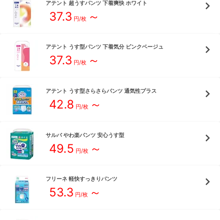
アテント
超うすパンツ 下着爽快 ホワイト
37.3
～
円/枚
アテント
うす型パンツ 下着気分 ピンクベージュ
37.3
～
円/枚
アテント
うす型さらさらパンツ 通気性プラス
42.8
～
円/枚
サルバ
やわ楽パンツ 安心うす型
49.5
～
円/枚
フリーネ
軽快すっきりパンツ
53.3
～
円/枚