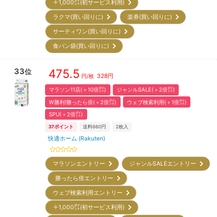
＋1,000㌽(初サービス利用)
ラクマ(買い回りに)
楽券(買い回りに)
サーティワン(買い回りに)
食パン袋(買い回りに)
33
475.5
位
328
円
円/枚
マラソン11店(＋10倍㌽)
ジャンルSALE(＋2倍㌽)
W勝利!勝ったら倍(＋2倍㌽)
ウェブ検索利用(＋1倍㌽)
SPU(＋2倍㌽)
37
ポイント
送料660円
2
枚入
快適ホーム (Rakuten)
マラソンエントリー
ジャンルSALEエントリー
勝ったら倍エントリー
ウェブ検索利用エントリー
＋1,000㌽(初サービス利用)