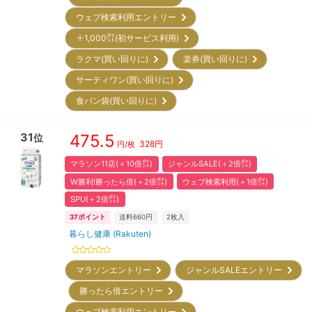
ウェブ検索利用エントリー
＋1,000㌽(初サービス利用)
ラクマ(買い回りに)
楽券(買い回りに)
サーティワン(買い回りに)
食パン袋(買い回りに)
31
475.5
位
328
円
円/枚
マラソン11店(＋10倍㌽)
ジャンルSALE(＋2倍㌽)
W勝利!勝ったら倍(＋2倍㌽)
ウェブ検索利用(＋1倍㌽)
SPU(＋2倍㌽)
37
ポイント
送料660円
2
枚入
暮らし健康 (Rakuten)
マラソンエントリー
ジャンルSALEエントリー
勝ったら倍エントリー
ウェブ検索利用エントリー