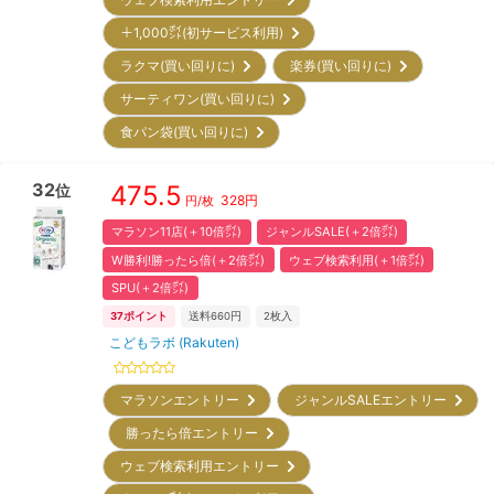
＋1,000㌽(初サービス利用)
ラクマ(買い回りに)
楽券(買い回りに)
サーティワン(買い回りに)
食パン袋(買い回りに)
32
475.5
位
328
円
円/枚
マラソン11店(＋10倍㌽)
ジャンルSALE(＋2倍㌽)
W勝利!勝ったら倍(＋2倍㌽)
ウェブ検索利用(＋1倍㌽)
SPU(＋2倍㌽)
37
ポイント
送料660円
2
枚入
こどもラボ (Rakuten)
マラソンエントリー
ジャンルSALEエントリー
勝ったら倍エントリー
ウェブ検索利用エントリー