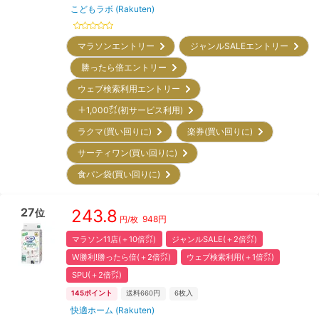
こどもラボ (Rakuten)
マラソンエントリー
ジャンルSALEエントリー
勝ったら倍エントリー
ウェブ検索利用エントリー
＋1,000㌽(初サービス利用)
ラクマ(買い回りに)
楽券(買い回りに)
サーティワン(買い回りに)
食パン袋(買い回りに)
27
243.8
位
948
円
円/枚
マラソン11店(＋10倍㌽)
ジャンルSALE(＋2倍㌽)
W勝利!勝ったら倍(＋2倍㌽)
ウェブ検索利用(＋1倍㌽)
SPU(＋2倍㌽)
145
ポイント
送料660円
6
枚入
快適ホーム (Rakuten)