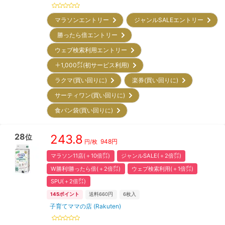
マラソンエントリー
ジャンルSALEエントリー
勝ったら倍エントリー
ウェブ検索利用エントリー
＋1,000㌽(初サービス利用)
ラクマ(買い回りに)
楽券(買い回りに)
サーティワン(買い回りに)
食パン袋(買い回りに)
28
243.8
位
948
円
円/枚
マラソン11店(＋10倍㌽)
ジャンルSALE(＋2倍㌽)
W勝利!勝ったら倍(＋2倍㌽)
ウェブ検索利用(＋1倍㌽)
SPU(＋2倍㌽)
145
ポイント
送料660円
6
枚入
子育てママの店 (Rakuten)