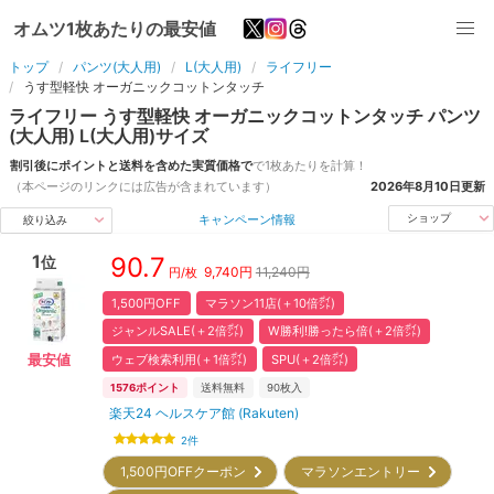
オムツ1枚あたりの最安値
トップ
パンツ(大人用)
L(大人用)
ライフリー
うす型軽快 オーガニックコットンタッチ
ライフリー
うす型軽快 オーガニックコットンタッチ
パンツ
(大人用)
L(大人用)
サイズ
割引後にポイントと送料を含めた実質価格で
で1枚あたりを計算！
（本ページのリンクには広告が含まれています）
2026年8月10日
更新
キャンペーン情報
ショップ
絞り込み
1
90.7
位
9,740
円
11,240円
円/枚
1,500円OFF
マラソン11店(＋10倍㌽)
ジャンルSALE(＋2倍㌽)
W勝利!勝ったら倍(＋2倍㌽)
ウェブ検索利用(＋1倍㌽)
SPU(＋2倍㌽)
最安値
1576
ポイント
送料無料
90
枚入
楽天24 ヘルスケア館 (Rakuten)
2
件
1,500円OFFクーポン
マラソンエントリー