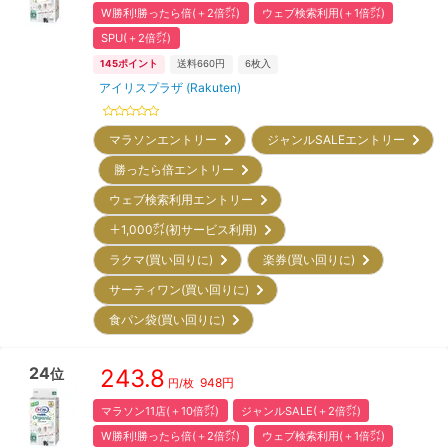
W勝利!勝ったら倍(＋2倍㌽)
ウェブ検索利用(＋1倍㌽)
SPU(＋2倍㌽)
145
ポイント
送料660円
6
枚入
アイリスプラザ (Rakuten)
マラソンエントリー
ジャンルSALEエントリー
勝ったら倍エントリー
ウェブ検索利用エントリー
＋1,000㌽(初サービス利用)
ラクマ(買い回りに)
楽券(買い回りに)
サーティワン(買い回りに)
食パン袋(買い回りに)
24
243.8
位
948
円
円/枚
マラソン11店(＋10倍㌽)
ジャンルSALE(＋2倍㌽)
W勝利!勝ったら倍(＋2倍㌽)
ウェブ検索利用(＋1倍㌽)