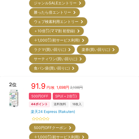
ジャンルSALEエントリー
勝ったら倍エントリー
ウェブ検索利用エントリー
＋10倍㌽(ママ割 初登録)
＋1,000㌽(初サービス利用)
ラクマ(買い回りに)
楽券(買い回りに)
サーティワン(買い回りに)
食パン袋(買い回りに)
2
91.9
位
1,698
円
2,198円
円/枚
500円OFF
SPU(＋2倍㌽)
44
ポイント
送料無料
18
枚入
楽天24 Express (Rakuten)
500円OFFクーポン
＋1,000㌽(初サービス利用)