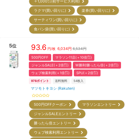
＋1,000㌽(初サービス利用)
ラクマ(買い回りに)
楽券(買い回りに)
サーティワン(買い回りに)
食パン袋(買い回りに)
5
93.6
位
6,034
円
6,534円
円/枚
500円OFF
マラソン11店(＋10倍㌽)
ジャンルSALE(＋2倍㌽)
W勝利!勝ったら倍(＋2倍㌽)
ウェブ検索利用(＋1倍㌽)
SPU(＋2倍㌽)
978
ポイント
送料無料
54
枚入
マツモトキヨシ (Rakuten)
500円OFFクーポン
マラソンエントリー
ジャンルSALEエントリー
勝ったら倍エントリー
ウェブ検索利用エントリー