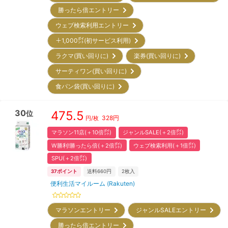
勝ったら倍エントリー
ウェブ検索利用エントリー
＋1,000㌽(初サービス利用)
ラクマ(買い回りに)
楽券(買い回りに)
サーティワン(買い回りに)
食パン袋(買い回りに)
30
475.5
位
328
円
円/枚
マラソン11店(＋10倍㌽)
ジャンルSALE(＋2倍㌽)
W勝利!勝ったら倍(＋2倍㌽)
ウェブ検索利用(＋1倍㌽)
SPU(＋2倍㌽)
37
ポイント
送料660円
2
枚入
便利生活マイルーム (Rakuten)
マラソンエントリー
ジャンルSALEエントリー
勝ったら倍エントリー