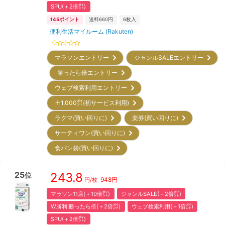
SPU(＋2倍㌽)
145
ポイント
送料660円
6
枚入
便利生活マイルーム (Rakuten)
マラソンエントリー
ジャンルSALEエントリー
勝ったら倍エントリー
ウェブ検索利用エントリー
＋1,000㌽(初サービス利用)
ラクマ(買い回りに)
楽券(買い回りに)
サーティワン(買い回りに)
食パン袋(買い回りに)
25
243.8
位
948
円
円/枚
マラソン11店(＋10倍㌽)
ジャンルSALE(＋2倍㌽)
W勝利!勝ったら倍(＋2倍㌽)
ウェブ検索利用(＋1倍㌽)
SPU(＋2倍㌽)