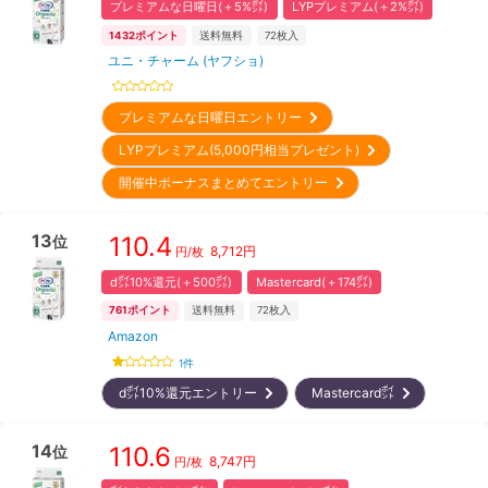
プレミアムな日曜日(＋5%㌽)
LYPプレミアム(＋2%㌽)
1432
ポイント
送料無料
72
枚入
ユニ・チャーム (ヤフショ)
プレミアムな日曜日エントリー
LYPプレミアム(5,000円相当プレゼント)
開催中ボーナスまとめてエントリー
13
110.4
位
8,712
円
円/枚
d㌽10%還元(＋500㌽)
Mastercard(＋174㌽)
761
ポイント
送料無料
72
枚入
Amazon
1
件
d㌽10%還元エントリー
Mastercard㌽
14
110.6
位
8,747
円
円/枚