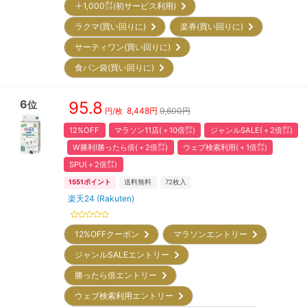
＋1,000㌽(初サービス利用)
ラクマ(買い回りに)
楽券(買い回りに)
サーティワン(買い回りに)
食パン袋(買い回りに)
6
95.8
位
8,448
円
9,600円
円/枚
12%OFF
マラソン11店(＋10倍㌽)
ジャンルSALE(＋2倍㌽)
W勝利!勝ったら倍(＋2倍㌽)
ウェブ検索利用(＋1倍㌽)
SPU(＋2倍㌽)
1551
ポイント
送料無料
72
枚入
楽天24 (Rakuten)
12%OFFクーポン
マラソンエントリー
ジャンルSALEエントリー
勝ったら倍エントリー
ウェブ検索利用エントリー