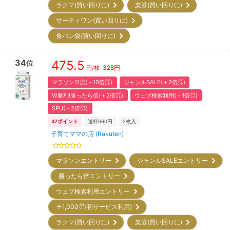
ラクマ(買い回りに)
楽券(買い回りに)
サーティワン(買い回りに)
食パン袋(買い回りに)
34
475.5
位
328
円
円/枚
マラソン11店(＋10倍㌽)
ジャンルSALE(＋2倍㌽)
W勝利!勝ったら倍(＋2倍㌽)
ウェブ検索利用(＋1倍㌽)
SPU(＋2倍㌽)
37
ポイント
送料660円
2
枚入
子育てママの店 (Rakuten)
マラソンエントリー
ジャンルSALEエントリー
勝ったら倍エントリー
ウェブ検索利用エントリー
＋1,000㌽(初サービス利用)
ラクマ(買い回りに)
楽券(買い回りに)