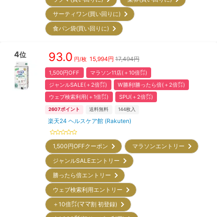
サーティワン(買い回りに)
食パン袋(買い回りに)
4
93.0
位
15,994
円
17,494円
円/枚
1,500円OFF
マラソン11店(＋10倍㌽)
ジャンルSALE(＋2倍㌽)
W勝利!勝ったら倍(＋2倍㌽)
ウェブ検索利用(＋1倍㌽)
SPU(＋2倍㌽)
2607
ポイント
送料無料
144
枚入
楽天24 ヘルスケア館 (Rakuten)
1,500円OFFクーポン
マラソンエントリー
ジャンルSALEエントリー
勝ったら倍エントリー
ウェブ検索利用エントリー
＋10倍㌽(ママ割 初登録)