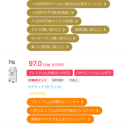
＋100円OFFクーポン(楽天24＆楽天ブックス)
＋10倍㌽(ママ割 初登録)
＋1,000㌽(初サービス利用)
ラクマ(買い回りに)
楽券(買い回りに)
サーティワン(買い回りに)
食パン袋(買い回りに)
7
97.0
位
9,152
円
円/枚
プレミアムな日曜日(＋5%㌽)
LYPプレミアム(＋2%㌽)
2166
ポイント
送料無料
72
枚入
Vドラッグ (ヤフショ)
プレミアムな日曜日エントリー
LYPプレミアム(5,000円相当プレゼント)
開催中ボーナスまとめてエントリー