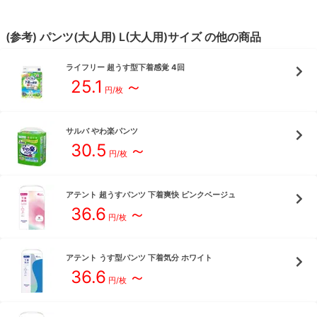
(参考)
パンツ(大人用)
L(大人用)
サイズ
の他の商品
ライフリー
超うす型下着感覚 4回
25.1
～
円/枚
サルバ
やわ楽パンツ
30.5
～
円/枚
アテント
超うすパンツ 下着爽快 ピンクベージュ
36.6
～
円/枚
アテント
うす型パンツ 下着気分 ホワイト
36.6
～
円/枚