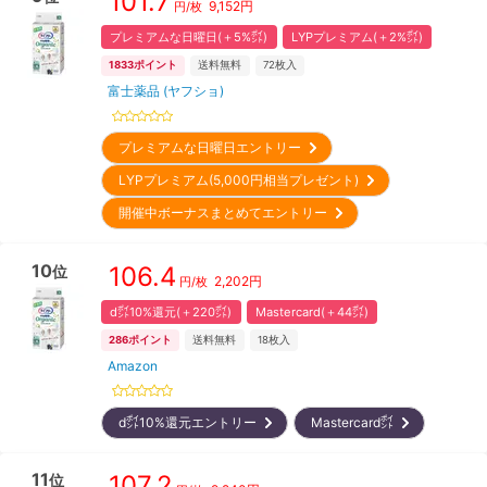
101.7
9,152
円
円/枚
プレミアムな日曜日(＋5%㌽)
LYPプレミアム(＋2%㌽)
1833
ポイント
送料無料
72
枚入
富士薬品 (ヤフショ)
プレミアムな日曜日エントリー
LYPプレミアム(5,000円相当プレゼント)
開催中ボーナスまとめてエントリー
10
106.4
位
2,202
円
円/枚
d㌽10%還元(＋220㌽)
Mastercard(＋44㌽)
286
ポイント
送料無料
18
枚入
Amazon
d㌽10%還元エントリー
Mastercard㌽
11
107.2
位