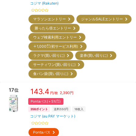
コジマ (Rakuten)
マラソンエントリー
ジャンルSALEエントリー
勝ったら倍エントリー
ウェブ検索利用エントリー
＋1,000㌽(初サービス利用)
ラクマ(買い回りに)
楽券(買い回りに)
サーティワン(買い回りに)
食パン袋(買い回りに)
17
143.4
位
2,390
円
円/枚
Pontaパス(＋5%㌽)
358
ポイント
送料550円
18
枚入
コジマ (au PAY マーケット)
Pontaパス