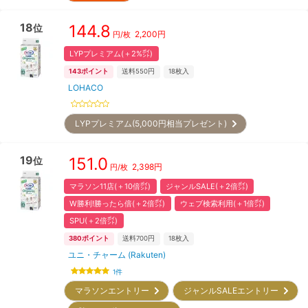
18
144.8
位
2,200
円
円/枚
LYPプレミアム(＋2%㌽)
143
ポイント
送料550円
18
枚入
LOHACO
LYPプレミアム(5,000円相当プレゼント)
19
151.0
位
2,398
円
円/枚
マラソン11店(＋10倍㌽)
ジャンルSALE(＋2倍㌽)
W勝利!勝ったら倍(＋2倍㌽)
ウェブ検索利用(＋1倍㌽)
SPU(＋2倍㌽)
380
ポイント
送料700円
18
枚入
ユニ・チャーム (Rakuten)
1
件
マラソンエントリー
ジャンルSALEエントリー