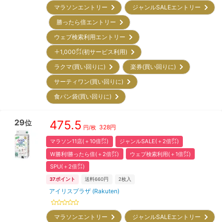
マラソンエントリー
ジャンルSALEエントリー
勝ったら倍エントリー
ウェブ検索利用エントリー
＋1,000㌽(初サービス利用)
ラクマ(買い回りに)
楽券(買い回りに)
サーティワン(買い回りに)
食パン袋(買い回りに)
29
475.5
位
328
円
円/枚
マラソン11店(＋10倍㌽)
ジャンルSALE(＋2倍㌽)
W勝利!勝ったら倍(＋2倍㌽)
ウェブ検索利用(＋1倍㌽)
SPU(＋2倍㌽)
37
ポイント
送料660円
2
枚入
アイリスプラザ (Rakuten)
マラソンエントリー
ジャンルSALEエントリー