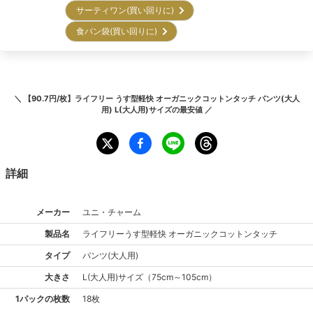
サーティワン(買い回りに)
食パン袋(買い回りに)
＼
【90.7円/枚】ライフリー うす型軽快 オーガニックコットンタッチ パンツ(大人
用) L(大人用)サイズ
の最安値 ／
詳細
メーカー
ユニ・チャーム
製品名
ライフリー
うす型軽快 オーガニックコットンタッチ
タイプ
パンツ(大人用)
大きさ
L(大人用)
サイズ
（
75cm～105cm
）
1パックの枚数
18枚