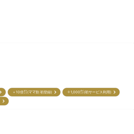
＋10倍㌽(ママ割 初登録)
＋1,000㌽(初サービス利用)
)