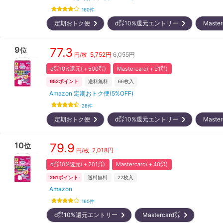
160
件
定期おトク便
d㌽10%還元エントリー
Maste
9
77.3
位
5,752
円
6,055円
円/枚
d㌽10%還元(＋500㌽)
Mastercard(＋91㌽)
652
ポイント
送料無料
66
枚入
Amazon 定期おトク便(5%OFF)
28
件
定期おトク便
d㌽10%還元エントリー
Maste
10
79.9
位
2,018
円
円/枚
d㌽10%還元(＋201㌽)
Mastercard(＋40㌽)
261
ポイント
送料無料
22
枚入
Amazon
160
件
d㌽10%還元エントリー
Mastercard㌽