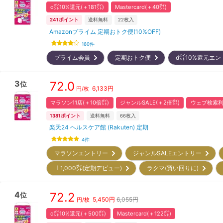
d㌽10%還元(＋181㌽)
Mastercard(＋40㌽)
241
ポイント
送料無料
22
枚入
Amazonプライム 定期おトク便(10%OFF)
160
件
プライム会員
定期おトク便
d㌽10%還元エ
3
72.0
位
6,133
円
円/枚
マラソン11店(＋10倍㌽)
ジャンルSALE(＋2倍㌽)
ウェブ検索利
1381
ポイント
送料無料
66
枚入
楽天24 ヘルスケア館 (Rakuten) 定期
4
件
マラソンエントリー
ジャンルSALEエントリー
＋1,000㌽(定期デビュー)
ラクマ(買い回りに)
4
72.2
位
5,450
円
6,055円
円/枚
d㌽10%還元(＋500㌽)
Mastercard(＋122㌽)