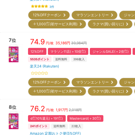
3
件
12%OFFクーポン
マラソンエントリー
ジャン
＋1,000㌽(初サービス利用)
ラクマ(買い回りに)
7
74.9
位
35,186
円
39,984円
円/枚
12%OFF
マラソン11店(＋10倍㌽)
ジャンルSALE(＋2倍㌽)
5535
ポイント
送料無料
396
枚入
楽天24 (Rakuten)
12%OFFクーポン
マラソンエントリー
ジャン
＋1,000㌽(初サービス利用)
ラクマ(買い回りに)
8
76.2
位
1,917
円
2,018円
円/枚
d㌽10%還元(＋191㌽)
Mastercard(＋30㌽)
241
ポイント
送料無料
22
枚入
Amazon 定期おトク便(5%OFF)