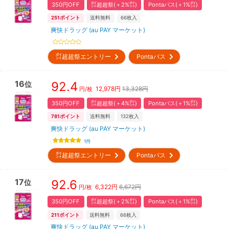
350円OFF
㌽超超祭(＋2%㌽)
Pontaパス(＋1%㌽)
251
ポイント
送料無料
66
枚入
爽快ドラッグ (au PAY マーケット)
㌽超超祭エントリー
Pontaパス
16
92.4
位
12,978
円
13,328円
円/枚
350円OFF
㌽超超祭(＋4%㌽)
Pontaパス(＋1%㌽)
781
ポイント
送料無料
132
枚入
爽快ドラッグ (au PAY マーケット)
1
件
㌽超超祭エントリー
Pontaパス
17
92.6
位
6,322
円
6,672円
円/枚
350円OFF
㌽超超祭(＋2%㌽)
Pontaパス(＋1%㌽)
211
ポイント
送料無料
66
枚入
爽快ドラッグ (au PAY マーケット)