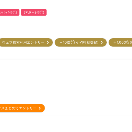
用(＋1倍㌽)
SPU(＋2倍㌽)
ウェブ検索利用エントリー
＋10倍㌽(ママ割 初登録)
＋1,000
ナスまとめてエントリー