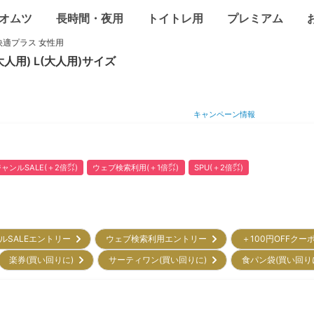
オムツ
長時間・夜用
トイトレ用
プレミアム
快適プラス 女性用
大人用)
L(大人用)
サイズ
キャンペーン情報
ャンルSALE(＋2倍㌽)
ウェブ検索利用(＋1倍㌽)
SPU(＋2倍㌽)
ルSALEエントリー
ウェブ検索利用エントリー
＋100円OFFクー
楽券(買い回りに)
サーティワン(買い回りに)
食パン袋(買い回り