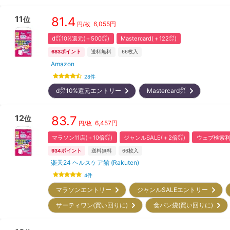
11
81.4
位
6,055
円
円/枚
d㌽10%還元(＋500㌽)
Mastercard(＋122㌽)
683
ポイント
送料無料
66
枚入
Amazon
28
件
d㌽10%還元エントリー
Mastercard㌽
12
83.7
位
6,457
円
円/枚
マラソン11店(＋10倍㌽)
ジャンルSALE(＋2倍㌽)
ウェブ検索利
934
ポイント
送料無料
66
枚入
楽天24 ヘルスケア館 (Rakuten)
4
件
マラソンエントリー
ジャンルSALEエントリー
サーティワン(買い回りに)
食パン袋(買い回りに)