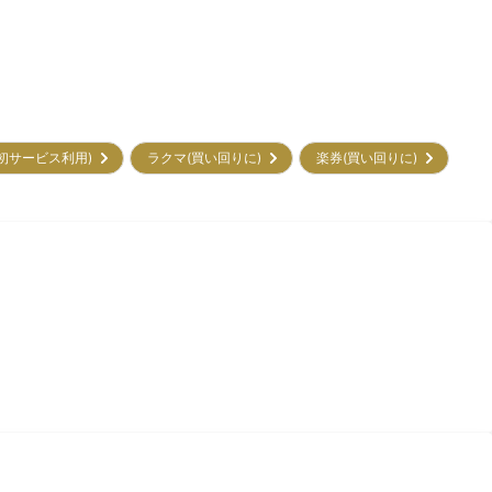
㌽(初サービス利用)
ラクマ(買い回りに)
楽券(買い回りに)