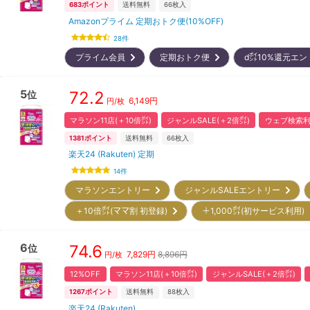
683
ポイント
送料無料
66
枚入
Amazonプライム 定期おトク便(10%OFF)
28
件
プライム会員
定期おトク便
d㌽10%還元エ
5
72.2
位
6,149
円
円/枚
マラソン11店(＋10倍㌽)
ジャンルSALE(＋2倍㌽)
ウェブ検索利
1381
ポイント
送料無料
66
枚入
楽天24 (Rakuten) 定期
14
件
マラソンエントリー
ジャンルSALEエントリー
＋10倍㌽(ママ割 初登録)
＋1,000㌽(初サービス利用
6
74.6
位
7,829
円
8,896円
円/枚
12%OFF
マラソン11店(＋10倍㌽)
ジャンルSALE(＋2倍㌽)
1267
ポイント
送料無料
88
枚入
楽天24 (Rakuten)