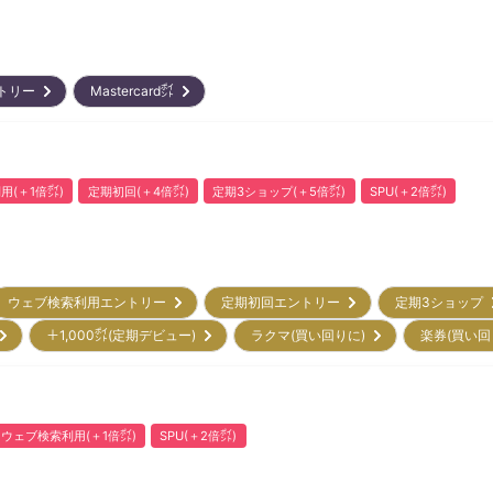
ントリー
Mastercard㌽
用(＋1倍㌽)
定期初回(＋4倍㌽)
定期3ショップ(＋5倍㌽)
SPU(＋2倍㌽)
ウェブ検索利用エントリー
定期初回エントリー
定期3ショップ
)
＋1,000㌽(定期デビュー)
ラクマ(買い回りに)
楽券(買い
ウェブ検索利用(＋1倍㌽)
SPU(＋2倍㌽)