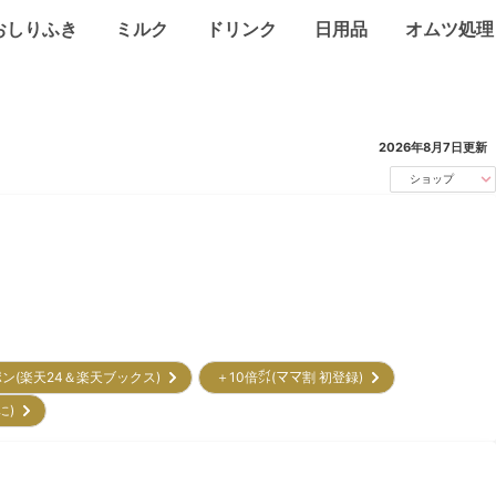
おしりふき
ミルク
ドリンク
日用品
オムツ処理
2026年8月7日
更新
ショップ
ポン(楽天24＆楽天ブックス)
＋10倍㌽(ママ割 初登録)
に)