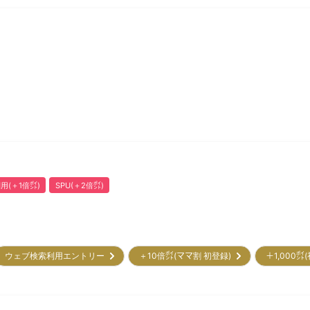
用(＋1倍㌽)
SPU(＋2倍㌽)
ウェブ検索利用エントリー
＋10倍㌽(ママ割 初登録)
＋1,000