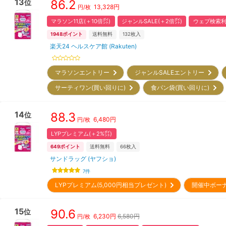
13
86.2
位
13,328
円
円/枚
マラソン11店(＋10倍㌽)
ジャンルSALE(＋2倍㌽)
ウェブ検索利
1948
ポイント
送料無料
132
枚入
楽天24 ヘルスケア館 (Rakuten)
マラソンエントリー
ジャンルSALEエントリー
サーティワン(買い回りに)
食パン袋(買い回りに)
14
88.3
位
6,480
円
円/枚
LYPプレミアム(＋2%㌽)
649
ポイント
送料無料
66
枚入
サンドラッグ (ヤフショ)
7
件
LYPプレミアム(5,000円相当プレゼント)
開催中ボー
15
90.6
位
6,230
円
6,580円
円/枚