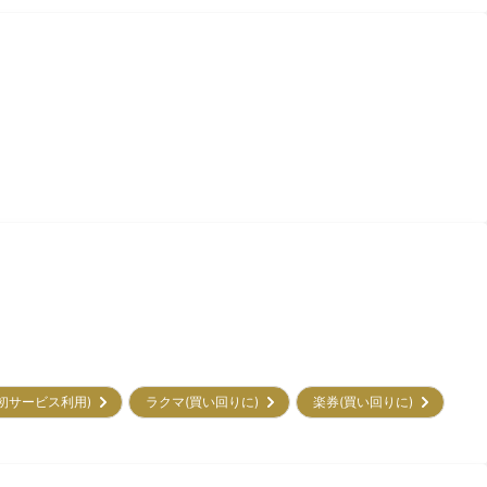
㌽(初サービス利用)
ラクマ(買い回りに)
楽券(買い回りに)