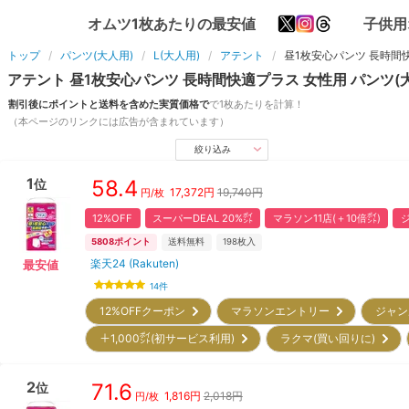
オムツ1枚あたりの最安値
子供用
トップ
パンツ(大人用)
L(大人用)
アテント
昼1枚安心パンツ 長時間
アテント
昼1枚安心パンツ 長時間快適プラス 女性用
パンツ(
割引後にポイントと送料を含めた実質価格で
で1枚あたりを計算！
（本ページのリンクには広告が含まれています）
絞り込み
1
58.4
位
17,372
円
19,740円
円/枚
12%OFF
スーパーDEAL 20%㌽
マラソン11店(＋10倍㌽)
ジ
5808
ポイント
送料無料
198
枚入
楽天24 (Rakuten)
最安値
14
件
12%OFFクーポン
マラソンエントリー
ジャン
＋1,000㌽(初サービス利用)
ラクマ(買い回りに)
2
71.6
位
1,816
円
2,018円
円/枚