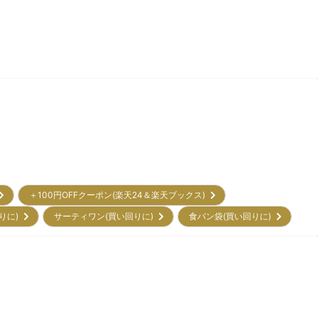
＋100円OFFクーポン(楽天24＆楽天ブックス)
回りに)
サーティワン(買い回りに)
食パン袋(買い回りに)