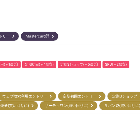
ントリー
Mastercard㌽
用(＋1倍㌽)
定期初回(＋4倍㌽)
定期3ショップ(＋5倍㌽)
SPU(＋2倍㌽)
ウェブ検索利用エントリー
定期初回エントリー
定期3ショップ
楽券(買い回りに)
サーティワン(買い回りに)
食パン袋(買い回りに