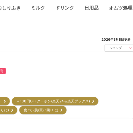
おしりふき
ミルク
ドリンク
日用品
オムツ処理
2026年8月8日
更新
ショップ
㌽)
リー
＋100円OFFクーポン(楽天24＆楽天ブックス)
回りに)
食パン袋(買い回りに)