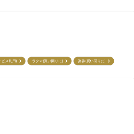
サービス利用)
ラクマ(買い回りに)
楽券(買い回りに)