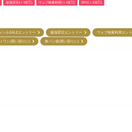
最強翌日(＋1倍㌽)
ウェブ検索利用(＋1倍㌽)
SPU(＋2倍㌽)
ャンルSALEエントリー
最強翌日エントリー
ウェブ検索利用エン
ィワン(買い回りに)
食パン袋(買い回りに)