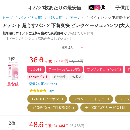
オムツ1枚あたりの最安値
子供用
トップ
パンツ(大人用)
L(大人用)
アテント
超うすパンツ 下着爽快 
アテント
超うすパンツ 下着爽快 ピンクベージュ
パンツ(大人
割引後にポイントと送料を含めた実質価格で
で1枚あたりを計算！
（本ページのリンクには広告が含まれています）
絞り込み
1
36.6
位
12,482
円
14,184円
円/枚
12%OFF
スーパーDEAL 30%㌽
マラソン11店(＋10倍㌽)
ジ
5448
ポイント
送料無料
192
枚入
楽天24 (Rakuten)
最安値
23
件
12%OFFクーポン
マラソンエントリー
ジャン
＋10倍㌽(ママ割 初登録)
＋1,000㌽(初サービス利用
2
48.6
位
14,484
円
16,458円
円/枚