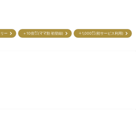
トリー
＋10倍㌽(ママ割 初登録)
＋1,000㌽(初サービス利用)