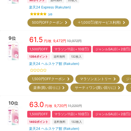
50
ポイント
送料無料
32
枚入
楽天24 Express (Rakuten)
3
件
500円OFFクーポン
＋1,000㌽(初サービス利用)
9
61.5
位
9,472
円
10,972円
円/枚
1,500円OFF
マラソン11店(＋10倍㌽)
ジャンルSALE(＋2倍㌽)
1354
ポイント
送料無料
132
枚入
楽天24 ヘルスケア館 (Rakuten)
1,500円OFFクーポン
マラソンエントリー
ジ
楽券(買い回りに)
サーティワン(買い回りに)
10
63.0
位
9,720
円
11,220円
円/枚
1,500円OFF
マラソン11店(＋10倍㌽)
ジャンルSALE(＋2倍㌽)
1402
ポイント
送料無料
132
枚入
楽天24 ヘルスケア館 (Rakuten)