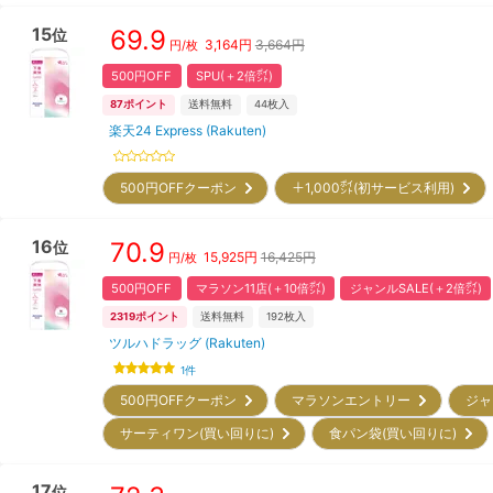
15
69.9
位
3,164
円
3,664円
円/枚
500円OFF
SPU(＋2倍㌽)
87
ポイント
送料無料
44
枚入
楽天24 Express (Rakuten)
500円OFFクーポン
＋1,000㌽(初サービス利用)
16
70.9
位
15,925
円
16,425円
円/枚
500円OFF
マラソン11店(＋10倍㌽)
ジャンルSALE(＋2倍㌽)
2319
ポイント
送料無料
192
枚入
ツルハドラッグ (Rakuten)
1
件
500円OFFクーポン
マラソンエントリー
ジャ
サーティワン(買い回りに)
食パン袋(買い回りに)
17
位