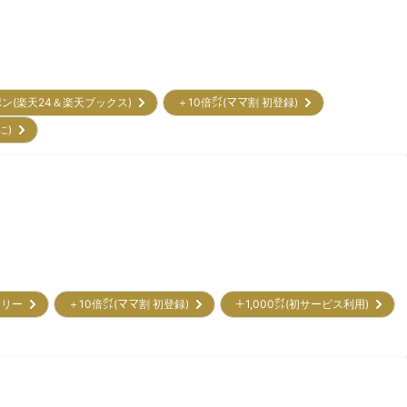
ポン(楽天24＆楽天ブックス)
＋10倍㌽(ママ割 初登録)
に)
トリー
＋10倍㌽(ママ割 初登録)
＋1,000㌽(初サービス利用)