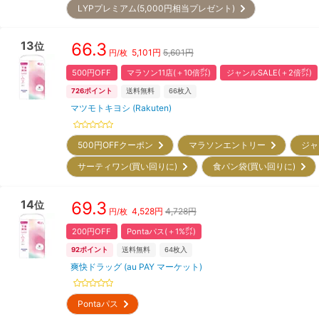
LYPプレミアム(5,000円相当プレゼント)
13
66.3
位
5,101
円
5,601円
円/枚
500円OFF
マラソン11店(＋10倍㌽)
ジャンルSALE(＋2倍㌽)
726
ポイント
送料無料
66
枚入
マツモトキヨシ (Rakuten)
500円OFFクーポン
マラソンエントリー
ジャ
サーティワン(買い回りに)
食パン袋(買い回りに)
14
69.3
位
4,528
円
4,728円
円/枚
200円OFF
Pontaパス(＋1%㌽)
92
ポイント
送料無料
64
枚入
爽快ドラッグ (au PAY マーケット)
Pontaパス