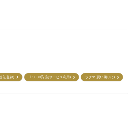
割 初登録)
＋1,000㌽(初サービス利用)
ラクマ(買い回りに)