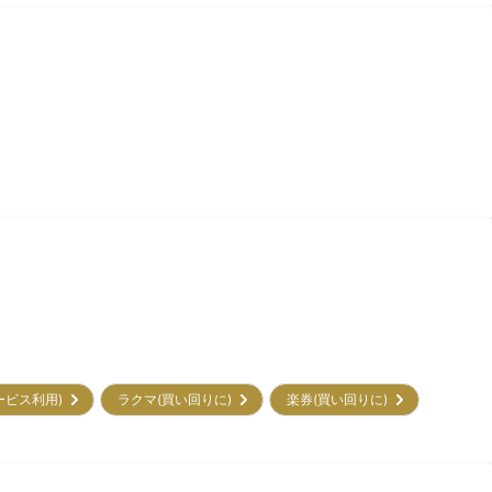
サービス利用)
ラクマ(買い回りに)
楽券(買い回りに)