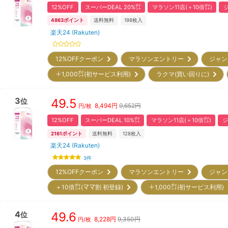
12%OFF
スーパーDEAL 20%㌽
マラソン11店(＋10倍㌽)
ジ
4863
ポイント
送料無料
198
枚入
楽天24 (Rakuten)
12%OFFクーポン
マラソンエントリー
ジャン
＋1,000㌽(初サービス利用)
ラクマ(買い回りに)
3
49.5
位
8,494
円
9,652円
円/枚
12%OFF
スーパーDEAL 10%㌽
マラソン11店(＋10倍㌽)
ジ
2161
ポイント
送料無料
128
枚入
楽天24 (Rakuten)
3
件
12%OFFクーポン
マラソンエントリー
ジャン
＋10倍㌽(ママ割 初登録)
＋1,000㌽(初サービス利用
4
49.6
位
8,228
円
9,350円
円/枚