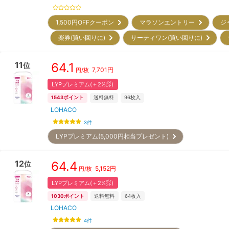
1,500円OFFクーポン
マラソンエントリー
ジ
楽券(買い回りに)
サーティワン(買い回りに)
11
64.1
位
7,701
円
円/枚
LYPプレミアム(＋2%㌽)
1543
ポイント
送料無料
96
枚入
LOHACO
3
件
LYPプレミアム(5,000円相当プレゼント)
12
64.4
位
5,152
円
円/枚
LYPプレミアム(＋2%㌽)
1030
ポイント
送料無料
64
枚入
LOHACO
4
件