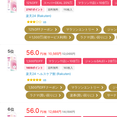
12%OFF
スーパーDEAL 20%㌽
マラソン11店(＋10倍㌽)
ジ
2767
ポイント
送料無料
110
枚入
楽天24 (Rakuten)
1
件
12%OFFクーポン
マラソンエントリー
ジャン
＋1,000㌽(初サービス利用)
ラクマ(買い回りに)
5
56.0
位
10,565
円
12,065円
円/枚
1,500円OFF
マラソン11店(＋10倍㌽)
ジャンルSALE(＋2倍㌽)
1609
ポイント
送料無料
160
枚入
楽天24 ヘルスケア館 (Rakuten)
1
件
1,500円OFFクーポン
マラソンエントリー
ジ
ラクマ(買い回りに)
楽券(買い回りに)
サーテ
6
56.0
位
12,684
円
14,184円
円/枚