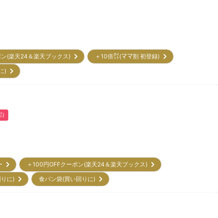
ポン(楽天24＆楽天ブックス)
＋10倍㌽(ママ割 初登録)
に)
㌽)
リー
＋100円OFFクーポン(楽天24＆楽天ブックス)
回りに)
食パン袋(買い回りに)