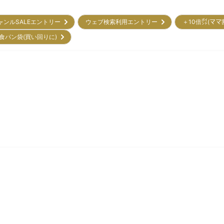
ャンルSALEエントリー
ウェブ検索利用エントリー
＋10倍㌽(ママ
食パン袋(買い回りに)