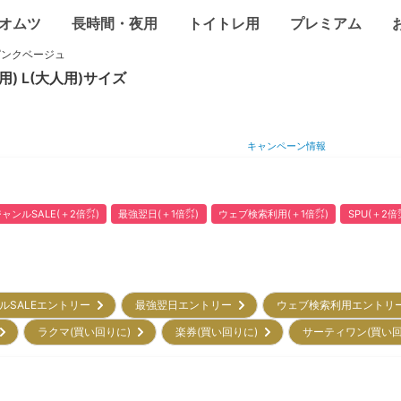
オムツ
長時間・夜用
トイトレ用
プレミアム
ピンクベージュ
用)
L(大人用)
サイズ
キャンペーン情報
ャンルSALE(＋2倍㌽)
最強翌日(＋1倍㌽)
ウェブ検索利用(＋1倍㌽)
SPU(＋2倍
ルSALEエントリー
最強翌日エントリー
ウェブ検索利用エント
)
ラクマ(買い回りに)
楽券(買い回りに)
サーティワン(買い