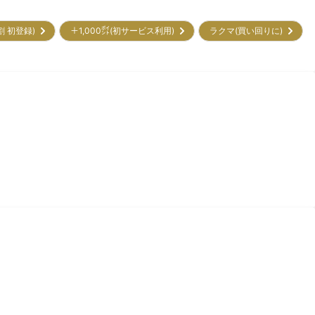
割 初登録)
＋1,000㌽(初サービス利用)
ラクマ(買い回りに)