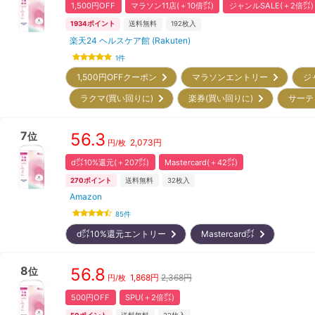
1,500円OFF
マラソン11店(＋10倍㌽)
ジャンルSALE(＋2倍㌽)
1934
ポイント
送料無料
192
枚入
楽天24 ヘルスケア館 (Rakuten)
1
件
1,500円OFFクーポン
マラソンエントリー
ジ
ラクマ(買い回りに)
楽券(買い回りに)
サーテ
7
56.3
位
2,073
円
円/枚
d㌽10%還元(＋207㌽)
Mastercard(＋42㌽)
270
ポイント
送料無料
32
枚入
Amazon
85
件
d㌽10%還元エントリー
Mastercard㌽
8
56.8
位
1,868
円
2,368円
円/枚
500円OFF
SPU(＋2倍㌽)