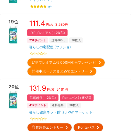
1
件
19
111.4
位
3,580
円
円/枚
LYPプレミアム(＋2%㌽)
231
ポイント
送料660円
36
枚入
暮らしの宅配便 (ヤフショ)
LYPプレミアム(5,000円相当プレゼント)
開催中ボーナスまとめてエントリー
20
131.9
位
5,161
円
円/枚
㌽超超祭(＋2%㌽)
Pontaパス(＋5%㌽)
412
ポイント
送料無料
36
枚入
暮らし健康ネット館 (au PAY マーケット)
㌽超超祭エントリー
Pontaパス