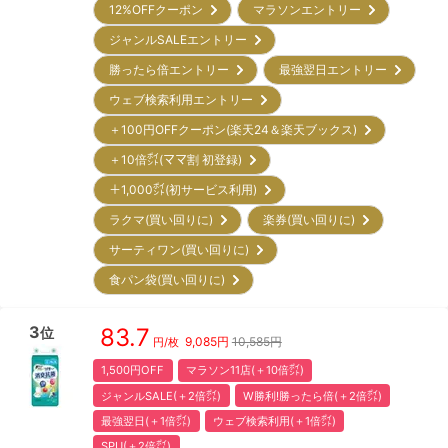
12%OFFクーポン
マラソンエントリー
ジャンルSALEエントリー
勝ったら倍エントリー
最強翌日エントリー
ウェブ検索利用エントリー
＋100円OFFクーポン(楽天24＆楽天ブックス)
＋10倍㌽(ママ割 初登録)
＋1,000㌽(初サービス利用)
ラクマ(買い回りに)
楽券(買い回りに)
サーティワン(買い回りに)
食パン袋(買い回りに)
3
83.7
位
9,085
円
10,585円
円/枚
1,500円OFF
マラソン11店(＋10倍㌽)
ジャンルSALE(＋2倍㌽)
W勝利!勝ったら倍(＋2倍㌽)
最強翌日(＋1倍㌽)
ウェブ検索利用(＋1倍㌽)
SPU(＋2倍㌽)