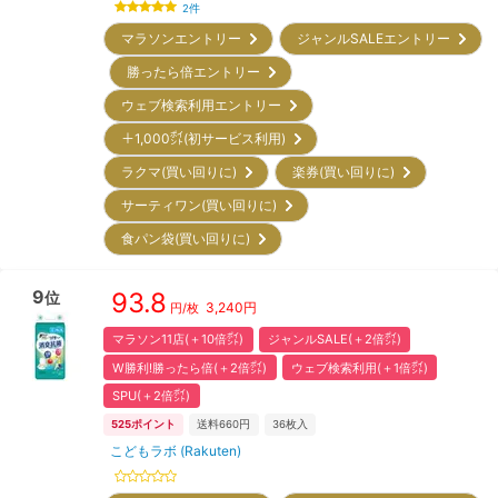
2
件
マラソンエントリー
ジャンルSALEエントリー
勝ったら倍エントリー
ウェブ検索利用エントリー
＋1,000㌽(初サービス利用)
ラクマ(買い回りに)
楽券(買い回りに)
サーティワン(買い回りに)
食パン袋(買い回りに)
9
93.8
位
3,240
円
円/枚
マラソン11店(＋10倍㌽)
ジャンルSALE(＋2倍㌽)
W勝利!勝ったら倍(＋2倍㌽)
ウェブ検索利用(＋1倍㌽)
SPU(＋2倍㌽)
525
ポイント
送料660円
36
枚入
こどもラボ (Rakuten)