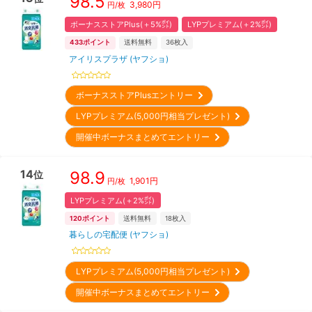
98.5
3,980
円
円/枚
ボーナスストアPlus(＋5%㌽)
LYPプレミアム(＋2%㌽)
433
ポイント
送料無料
36
枚入
アイリスプラザ (ヤフショ)
ボーナスストアPlusエントリー
LYPプレミアム(5,000円相当プレゼント)
開催中ボーナスまとめてエントリー
14
98.9
位
1,901
円
円/枚
LYPプレミアム(＋2%㌽)
120
ポイント
送料無料
18
枚入
暮らしの宅配便 (ヤフショ)
LYPプレミアム(5,000円相当プレゼント)
開催中ボーナスまとめてエントリー