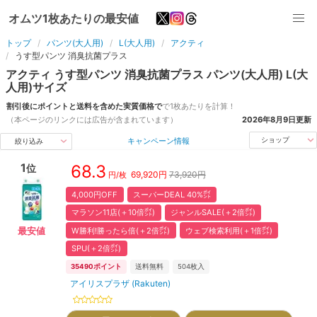
オムツ1枚あたりの最安値
トップ
パンツ(大人用)
L(大人用)
アクティ
うす型パンツ 消臭抗菌プラス
アクティ
うす型パンツ 消臭抗菌プラス
パンツ(大人用)
L(大
人用)
サイズ
割引後にポイントと送料を含めた実質価格で
で1枚あたりを計算！
（本ページのリンクには広告が含まれています）
2026年8月9日
更新
キャンペーン情報
ショップ
絞り込み
1
68.3
位
69,920
円
73,920円
円/枚
4,000円OFF
スーパーDEAL 40%㌽
マラソン11店(＋10倍㌽)
ジャンルSALE(＋2倍㌽)
W勝利!勝ったら倍(＋2倍㌽)
ウェブ検索利用(＋1倍㌽)
最安値
SPU(＋2倍㌽)
35490
ポイント
送料無料
504
枚入
アイリスプラザ (Rakuten)