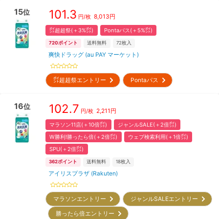
15
101.3
位
8,013
円
円/枚
㌽超超祭(＋3%㌽)
Pontaパス(＋5%㌽)
720
ポイント
送料無料
72
枚入
爽快ドラッグ (au PAY マーケット)
㌽超超祭エントリー
Pontaパス
16
102.7
位
2,211
円
円/枚
マラソン11店(＋10倍㌽)
ジャンルSALE(＋2倍㌽)
W勝利!勝ったら倍(＋2倍㌽)
ウェブ検索利用(＋1倍㌽)
SPU(＋2倍㌽)
362
ポイント
送料無料
18
枚入
アイリスプラザ (Rakuten)
マラソンエントリー
ジャンルSALEエントリー
勝ったら倍エントリー