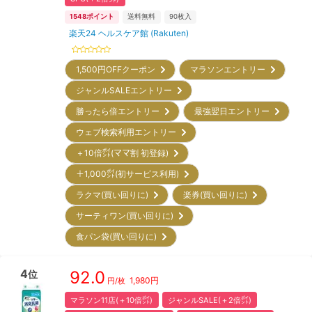
1548
ポイント
送料無料
90
枚入
楽天24 ヘルスケア館 (Rakuten)
1,500円OFFクーポン
マラソンエントリー
ジャンルSALEエントリー
勝ったら倍エントリー
最強翌日エントリー
ウェブ検索利用エントリー
＋10倍㌽(ママ割 初登録)
＋1,000㌽(初サービス利用)
ラクマ(買い回りに)
楽券(買い回りに)
サーティワン(買い回りに)
食パン袋(買い回りに)
4
92.0
位
1,980
円
円/枚
マラソン11店(＋10倍㌽)
ジャンルSALE(＋2倍㌽)