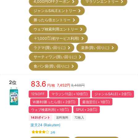
4,000円OFFクーポン
マラソンエントリー
ジャンルSALEエントリー
勝ったら倍エントリー
ウェブ検索利用エントリー
＋1,000㌽(初サービス利用)
ラクマ(買い回りに)
楽券(買い回りに)
サーティワン(買い回りに)
食パン袋(買い回りに)
2
83.6
位
7,452
円
8,468円
円/枚
12%OFF
マラソン11店(＋10倍㌽)
ジャンルSALE(＋2倍㌽)
W勝利!勝ったら倍(＋2倍㌽)
最強翌日(＋1倍㌽)
ウェブ検索利用(＋1倍㌽)
SPU(＋2倍㌽)
1431
ポイント
送料無料
72
枚入
楽天24 (Rakuten)
2
件