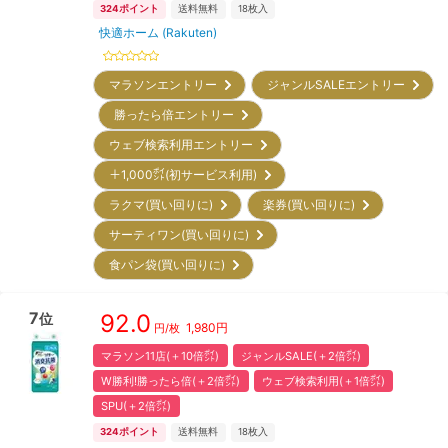
324
ポイント
送料無料
18
枚入
快適ホーム (Rakuten)
マラソンエントリー
ジャンルSALEエントリー
勝ったら倍エントリー
ウェブ検索利用エントリー
＋1,000㌽(初サービス利用)
ラクマ(買い回りに)
楽券(買い回りに)
サーティワン(買い回りに)
食パン袋(買い回りに)
7
92.0
位
1,980
円
円/枚
マラソン11店(＋10倍㌽)
ジャンルSALE(＋2倍㌽)
W勝利!勝ったら倍(＋2倍㌽)
ウェブ検索利用(＋1倍㌽)
SPU(＋2倍㌽)
324
ポイント
送料無料
18
枚入