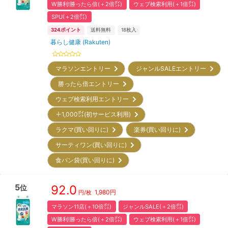
W勝利!勝ったら倍(＋2倍㌽)
ウェブ検索利用(＋1倍㌽)
SPU(＋2倍㌽)
324
ポイント
送料無料
18
枚入
暮らし健康 (Rakuten)
マラソンエントリー
ジャンルSALEエントリー
勝ったら倍エントリー
ウェブ検索利用エントリー
＋1,000㌽(初サービス利用)
ラクマ(買い回りに)
楽券(買い回りに)
サーティワン(買い回りに)
食パン袋(買い回りに)
5
92.0
位
1,980
円
円/枚
マラソン11店(＋10倍㌽)
ジャンルSALE(＋2倍㌽)
W勝利!勝ったら倍(＋2倍㌽)
ウェブ検索利用(＋1倍㌽)