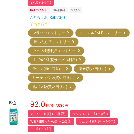
SPU(＋2倍㌽)
324
ポイント
送料無料
18
枚入
こどもラボ (Rakuten)
マラソンエントリー
ジャンルSALEエントリー
勝ったら倍エントリー
ウェブ検索利用エントリー
＋1,000㌽(初サービス利用)
ラクマ(買い回りに)
楽券(買い回りに)
サーティワン(買い回りに)
食パン袋(買い回りに)
6
92.0
位
1,980
円
円/枚
マラソン11店(＋10倍㌽)
ジャンルSALE(＋2倍㌽)
W勝利!勝ったら倍(＋2倍㌽)
ウェブ検索利用(＋1倍㌽)
SPU(＋2倍㌽)