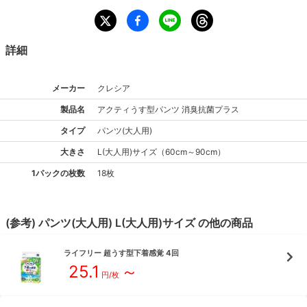
詳細
メーカー
クレシア
製品名
アクティ
うす型パンツ 消臭抗菌プラス
タイプ
パンツ(大人用)
大きさ
L(大人用)
サイズ
（
60cm～90cm
）
1パックの枚数
18枚
(参考)
パンツ(大人用)
L(大人用)
サイズ
の他の商品
ライフリー
超うす型下着感覚 4回
25.1
～
円/枚