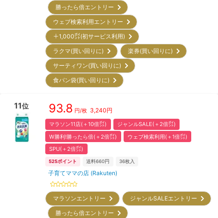
勝ったら倍エントリー
ウェブ検索利用エントリー
＋1,000㌽(初サービス利用)
ラクマ(買い回りに)
楽券(買い回りに)
サーティワン(買い回りに)
食パン袋(買い回りに)
11
93.8
位
3,240
円
円/枚
マラソン11店(＋10倍㌽)
ジャンルSALE(＋2倍㌽)
W勝利!勝ったら倍(＋2倍㌽)
ウェブ検索利用(＋1倍㌽)
SPU(＋2倍㌽)
525
ポイント
送料660円
36
枚入
子育てママの店 (Rakuten)
マラソンエントリー
ジャンルSALEエントリー
勝ったら倍エントリー