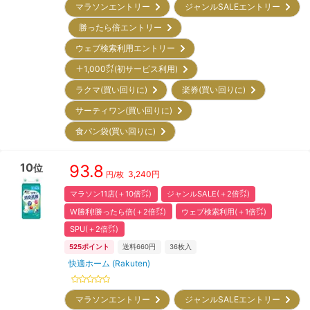
マラソンエントリー
ジャンルSALEエントリー
勝ったら倍エントリー
ウェブ検索利用エントリー
＋1,000㌽(初サービス利用)
ラクマ(買い回りに)
楽券(買い回りに)
サーティワン(買い回りに)
食パン袋(買い回りに)
10
93.8
位
3,240
円
円/枚
マラソン11店(＋10倍㌽)
ジャンルSALE(＋2倍㌽)
W勝利!勝ったら倍(＋2倍㌽)
ウェブ検索利用(＋1倍㌽)
SPU(＋2倍㌽)
525
ポイント
送料660円
36
枚入
快適ホーム (Rakuten)
マラソンエントリー
ジャンルSALEエントリー