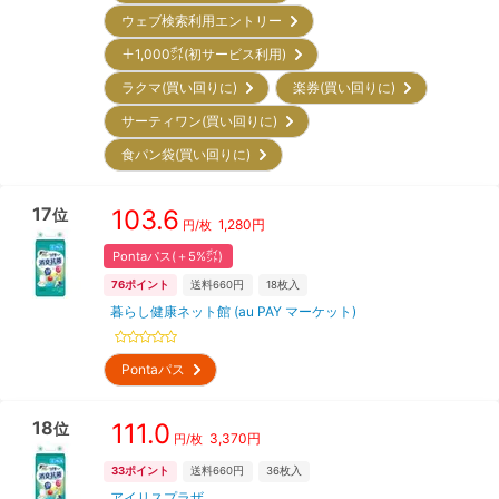
ウェブ検索利用エントリー
＋1,000㌽(初サービス利用)
ラクマ(買い回りに)
楽券(買い回りに)
サーティワン(買い回りに)
食パン袋(買い回りに)
17
103.6
位
1,280
円
円/枚
Pontaパス(＋5%㌽)
76
ポイント
送料660円
18
枚入
暮らし健康ネット館 (au PAY マーケット)
Pontaパス
18
111.0
位
3,370
円
円/枚
33
ポイント
送料660円
36
枚入
アイリスプラザ