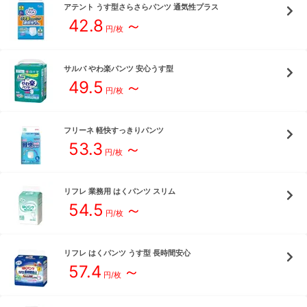
アテント
うす型さらさらパンツ 通気性プラス
42.8
～
円/枚
サルバ
やわ楽パンツ 安心うす型
49.5
～
円/枚
フリーネ
軽快すっきりパンツ
53.3
～
円/枚
リフレ
業務用 はくパンツ スリム
54.5
～
円/枚
リフレ
はくパンツ うす型 長時間安心
57.4
～
円/枚