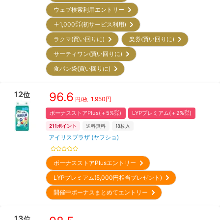
ウェブ検索利用エントリー
＋1,000㌽(初サービス利用)
ラクマ(買い回りに)
楽券(買い回りに)
サーティワン(買い回りに)
食パン袋(買い回りに)
12
96.6
位
1,950
円
円/枚
ボーナスストアPlus(＋5%㌽)
LYPプレミアム(＋2%㌽)
211
ポイント
送料無料
18
枚入
アイリスプラザ (ヤフショ)
ボーナスストアPlusエントリー
LYPプレミアム(5,000円相当プレゼント)
開催中ボーナスまとめてエントリー
13
位