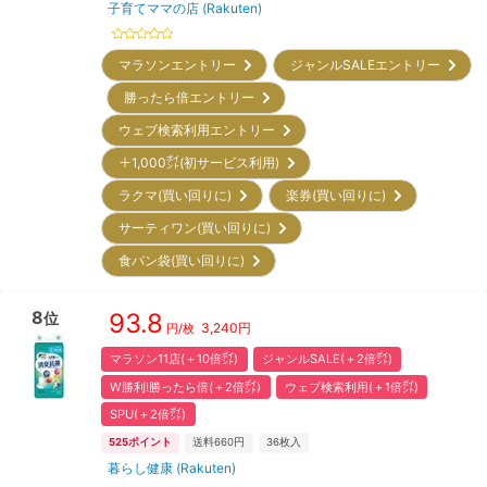
子育てママの店 (Rakuten)
マラソンエントリー
ジャンルSALEエントリー
勝ったら倍エントリー
ウェブ検索利用エントリー
＋1,000㌽(初サービス利用)
ラクマ(買い回りに)
楽券(買い回りに)
サーティワン(買い回りに)
食パン袋(買い回りに)
8
93.8
位
3,240
円
円/枚
マラソン11店(＋10倍㌽)
ジャンルSALE(＋2倍㌽)
W勝利!勝ったら倍(＋2倍㌽)
ウェブ検索利用(＋1倍㌽)
SPU(＋2倍㌽)
525
ポイント
送料660円
36
枚入
暮らし健康 (Rakuten)