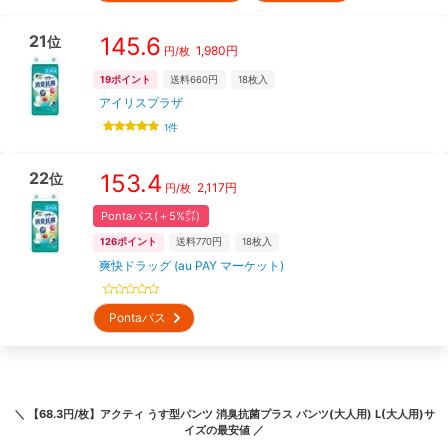
21
145.6
位
1,980
円
円/枚
19
ポイント
送料660円
18
枚入
アイリスプラザ
1
件
22
153.4
位
2,117
円
円/枚
Pontaパス(＋5%㌽)
126
ポイント
送料770円
18
枚入
爽快ドラッグ (au PAY マーケット)
Pontaパス
＼
【68.3円/枚】アクティ うす型パンツ 消臭抗菌プラス パンツ(大人用) L(大人用)サ
イズ
の最安値 ／