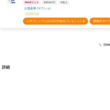
164
ポイント
送料660円
18
枚入
介護倉庫 (ヤフショ)
LYPプレミアム(5,000円相当プレゼント)
開催中ボー
＼
【10
詳細