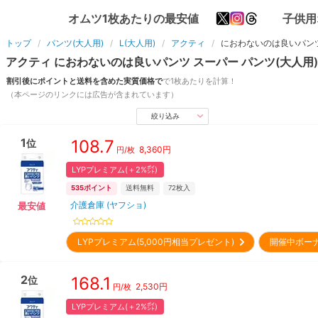
オムツ1枚あたりの最安値
子供用
トップ
パンツ(大人用)
L(大人用)
アクティ
におわないのは良いパン
アクティ
におわないのは良いパンツ スーパー
パンツ(大人用)
割引後にポイントと送料を含めた実質価格で
で1枚あたりを計算！
（本ページのリンクには広告が含まれています）
絞り込み
1
108.7
位
8,360
円
円/枚
LYPプレミアム(＋2%㌽)
535
ポイント
送料無料
72
枚入
介護倉庫 (ヤフショ)
最安値
LYPプレミアム(5,000円相当プレゼント)
開催中ボー
2
168.1
位
2,530
円
円/枚
LYPプレミアム(＋2%㌽)