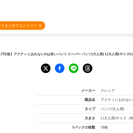
ナスまとめてエントリー
8.7円/枚】アクティ におわないのは良いパンツ スーパー パンツ(大人用) L(大人用)サイズ
の
メーカー
クレシア
製品名
アクティ
におわない
タイプ
パンツ(大人用)
大きさ
L(大人用)
サイズ
（
8
1パックの枚数
18枚