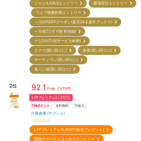
ジャンルSALEエントリー
最強翌日エントリー
ウェブ検索利用エントリー
＋100円OFFクーポン(楽天24＆楽天ブックス)
＋10倍㌽(ママ割 初登録)
＋1,000㌽(初サービス利用)
ラクマ(買い回りに)
楽券(買い回りに)
サーティワン(買い回りに)
食パン袋(買い回りに)
2
92.1
位
7,370
円
円/枚
LYPプレミアム(＋2%㌽)
739
ポイント
送料無料
72
枚入
介護倉庫 (ヤフショ)
LYPプレミアム(5,000円相当プレゼント)
開催中ボーナスまとめてエントリー