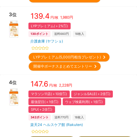
3
139.4
位
1,980
円
円/枚
LYPプレミアム(＋2%㌽)
130
ポイント
送料660円
18
枚入
介護倉庫 (ヤフショ)
LYPプレミアム(5,000円相当プレゼント)
開催中ボーナスまとめてエントリー
4
147.6
位
2,228
円
円/枚
マラソン11店(＋10倍㌽)
ジャンルSALE(＋2倍㌽)
最強翌日(＋1倍㌽)
ウェブ検索利用(＋1倍㌽)
SPU(＋2倍㌽)
342
ポイント
送料770円
18
枚入
楽天24 ヘルスケア館 (Rakuten)