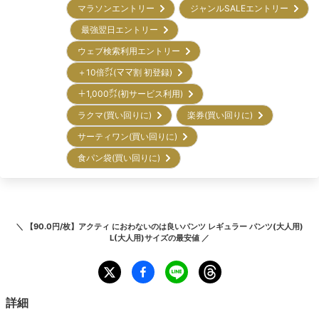
マラソンエントリー
ジャンルSALEエントリー
最強翌日エントリー
ウェブ検索利用エントリー
＋10倍㌽(ママ割 初登録)
＋1,000㌽(初サービス利用)
ラクマ(買い回りに)
楽券(買い回りに)
サーティワン(買い回りに)
食パン袋(買い回りに)
＼
【90.0円/枚】アクティ におわないのは良いパンツ レギュラー パンツ(大人用)
L(大人用)サイズ
の最安値 ／
詳細