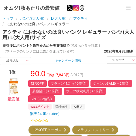
オムツ1枚あたりの最安値
トップ
パンツ(大人用)
L(大人用)
アクティ
におわないのは良いパンツ レギュラー
アクティ
におわないのは良いパンツ レギュラー
パンツ(大人
用)
L(大人用)
サイズ
割引後にポイントと送料を含めた実質価格で
で1枚あたりを計算！
（本ページのリンクには広告が含まれています）
2026年8月8日
更新
キャンペーン情報
ショップ
絞り込み
1
90.0
位
7,843
円
8,912円
円/枚
12%OFF
マラソン11店(＋10倍㌽)
ジャンルSALE(＋2倍㌽)
最強翌日(＋1倍㌽)
ウェブ検索利用(＋1倍㌽)
SPU(＋2倍㌽)
最安値
1363
ポイント
送料無料
72
枚入
楽天24 (Rakuten)
12%OFFクーポン
マラソンエントリー