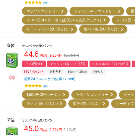
21
件
マラソンエントリー
ジャンルSALEエントリー
最
＋100円OFFクーポン(楽天24＆楽天ブックス)
＋10倍㌽(
サーティワン(買い回りに)
食パン袋(買い回りに)
6
位
サルバ
やわ楽パンツ
44.6
9,254
円
10,754円
円/枚
1,500円OFF
マラソン11店(＋10倍㌽)
ジャンルSALE(＋2倍㌽)
1404
ポイント
送料無料
80cm～125cm
176
枚入
楽天24 ヘルスケア館 (Rakuten)
4
件
1,500円OFFクーポン
マラソンエントリー
ジャン
ラクマ(買い回りに)
楽券(買い回りに)
サーティワ
7
位
サルバ
やわ楽パンツ
45.0
2,774
円
3,274円
円/枚