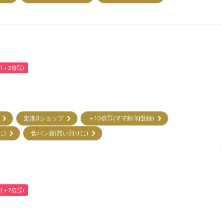
U(＋2倍㌽)
ー
定期3ショップ
＋10倍㌽(ママ割 初登録)
に)
食パン袋(買い回りに)
U(＋2倍㌽)