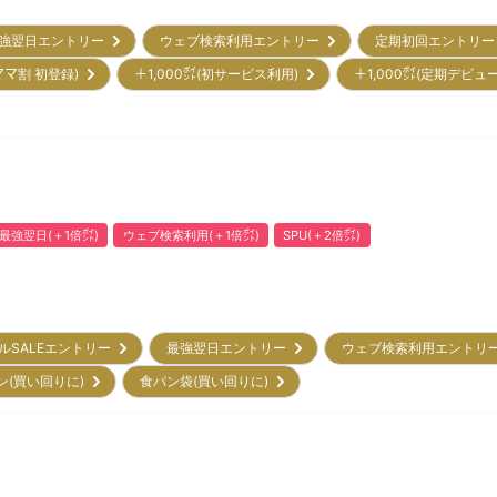
強翌日エントリー
ウェブ検索利用エントリー
定期初回エントリ
ママ割 初登録)
＋1,000㌽(初サービス利用)
＋1,000㌽(定期デビュ
最強翌日(＋1倍㌽)
ウェブ検索利用(＋1倍㌽)
SPU(＋2倍㌽)
ルSALEエントリー
最強翌日エントリー
ウェブ検索利用エント
ン(買い回りに)
食パン袋(買い回りに)