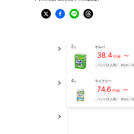
2
サルバ
位
38.4
～
円/枚
パンツ(大人用)
80cm～1
4
ライフリー
位
74.6
～
円/枚
パンツ(大人用)
90cm～1