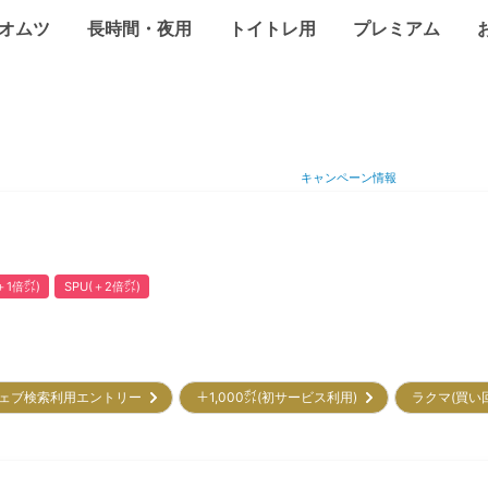
オムツ
長時間・夜用
トイトレ用
プレミアム
キャンペーン情報
1倍㌽)
SPU(＋2倍㌽)
ェブ検索利用エントリー
＋1,000㌽(初サービス利用)
ラクマ(買い