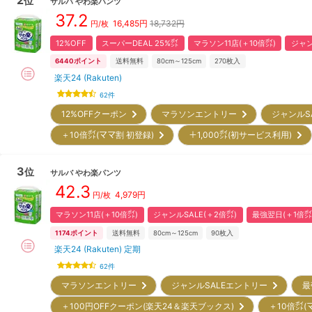
位
サルバ
やわ楽パンツ
37.2
16,485
円
18,732円
円/枚
12%OFF
スーパーDEAL 25%㌽
マラソン11店(＋10倍㌽)
ジャン
6440
ポイント
送料無料
80cm～125cm
270
枚入
楽天24 (Rakuten)
62
件
12%OFFクーポン
マラソンエントリー
ジャンルS
＋10倍㌽(ママ割 初登録)
＋1,000㌽(初サービス利用)
3
位
サルバ
やわ楽パンツ
42.3
4,979
円
円/枚
マラソン11店(＋10倍㌽)
ジャンルSALE(＋2倍㌽)
最強翌日(＋1倍㌽
1174
ポイント
送料無料
80cm～125cm
90
枚入
楽天24 (Rakuten) 定期
62
件
マラソンエントリー
ジャンルSALEエントリー
最
＋100円OFFクーポン(楽天24＆楽天ブックス)
＋10倍㌽(