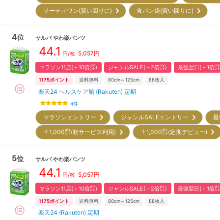
サーティワン(買い回りに)
食パン袋(買い回りに)
4
位
サルバ
やわ楽パンツ
44.1
5,057
円
円/枚
マラソン11店(＋10倍㌽)
ジャンルSALE(＋2倍㌽)
最強翌日(＋1倍㌽
1175
ポイント
送料無料
80cm～125cm
88
枚入
楽天24 ヘルスケア館 (Rakuten) 定期
4
件
マラソンエントリー
ジャンルSALEエントリー
最
＋1,000㌽(初サービス利用)
＋1,000㌽(定期デビュー)
5
位
サルバ
やわ楽パンツ
44.1
5,057
円
円/枚
マラソン11店(＋10倍㌽)
ジャンルSALE(＋2倍㌽)
最強翌日(＋1倍㌽
1175
ポイント
送料無料
80cm～125cm
88
枚入
楽天24 (Rakuten) 定期