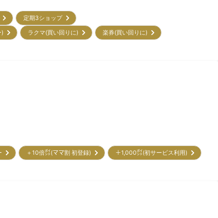
ー
定期3ショップ
ー)
ラクマ(買い回りに)
楽券(買い回りに)
リー
＋10倍㌽(ママ割 初登録)
＋1,000㌽(初サービス利用)