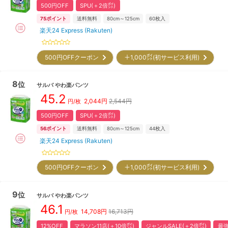
500円OFF
SPU(＋2倍㌽)
75
ポイント
送料無料
80cm～125cm
60
枚入
楽天24 Express (Rakuten)
500円OFFクーポン
＋1,000㌽(初サービス利用)
8
位
サルバ
やわ楽パンツ
45.2
2,044
円
2,544円
円/枚
500円OFF
SPU(＋2倍㌽)
56
ポイント
送料無料
80cm～125cm
44
枚入
楽天24 Express (Rakuten)
500円OFFクーポン
＋1,000㌽(初サービス利用)
9
位
サルバ
やわ楽パンツ
46.1
14,708
円
16,713円
円/枚
12%OFF
マラソン11店(＋10倍㌽)
ジャンルSALE(＋2倍㌽)
最強