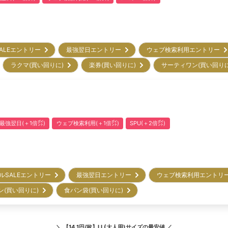
ALEエントリー
最強翌日エントリー
ウェブ検索利用エントリー
ラクマ(買い回りに)
楽券(買い回りに)
サーティワン(買い回り
最強翌日(＋1倍㌽)
ウェブ検索利用(＋1倍㌽)
SPU(＋2倍㌽)
ルSALEエントリー
最強翌日エントリー
ウェブ検索利用エント
ン(買い回りに)
食パン袋(買い回りに)
＼
【14.1円/枚】LL(大人用)サイズ
の最安値 ／