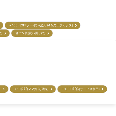
＋100円OFFクーポン(楽天24＆楽天ブックス)
に)
食パン袋(買い回りに)
リー
＋10倍㌽(ママ割 初登録)
＋1,000㌽(初サービス利用)