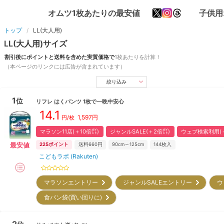
オムツ1枚あたりの最安値
子供用
トップ
LL(大人用)
LL(大人用)
サイズ
割引後にポイントと送料を含めた実質価格で
1枚あたりを計算！
（本ページのリンクには広告が含まれています）
絞り込み
1
位
リフレ
はくパンツ 1枚で一晩中安心
14.1
1,597
円
円/枚
マラソン11店(＋10倍㌽)
ジャンルSALE(＋2倍㌽)
ウェブ検索利用(＋
最安値
225
ポイント
送料660円
90cm～125cm
144
枚入
こどもラボ (Rakuten)
マラソンエントリー
ジャンルSALEエントリー
ウ
食パン袋(買い回りに)
2