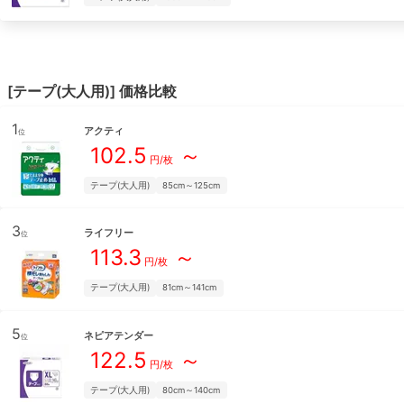
[
テープ(大人用)
] 価格比較
1
アクティ
位
102.5
～
円/枚
テープ(大人用)
85cm～125cm
3
ライフリー
位
113.3
～
円/枚
テープ(大人用)
81cm～141cm
5
ネピアテンダー
位
122.5
～
円/枚
テープ(大人用)
80cm～140cm