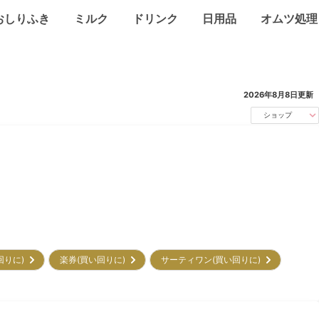
おしりふき
ミルク
ドリンク
日用品
オムツ処理
2026年8月8日
更新
ショップ
回りに)
楽券(買い回りに)
サーティワン(買い回りに)