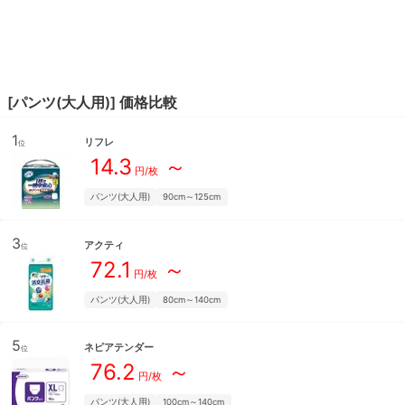
[
パンツ(大人用)
] 価格比較
1
リフレ
位
14.3
～
円/枚
パンツ(大人用)
90cm～125cm
3
アクティ
位
72.1
～
円/枚
パンツ(大人用)
80cm～140cm
5
ネピアテンダー
位
76.2
～
円/枚
パンツ(大人用)
100cm～140cm