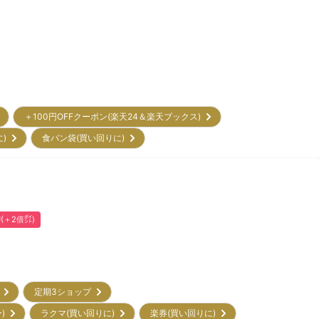
＋100円OFFクーポン(楽天24＆楽天ブックス)
に)
食パン袋(買い回りに)
U(＋2倍㌽)
ー
定期3ショップ
ー)
ラクマ(買い回りに)
楽券(買い回りに)