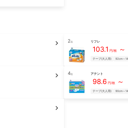
2
リフレ
位
103.1
～
円/枚
テープ(大人用)
92cm～1
4
アテント
位
98.6
～
円/枚
テープ(大人用)
90cm～1