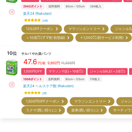
2542
ポイント
送料無料
80cm～125cm
264
枚入
楽天24 (Rakuten)
21
件
12%OFFクーポン
マラソンエントリー
ジャンルS
＋10倍㌽(ママ割 初登録)
＋1,000㌽(初サービス利用)
10
位
サルバ
やわ楽パンツ
47.6
9,892
円
11,392円
円/枚
1,500円OFF
マラソン11店(＋10倍㌽)
ジャンルSALE(＋2倍㌽)
1506
ポイント
送料無料
80cm～125cm
176
枚入
楽天24 ヘルスケア館 (Rakuten)
2
件
1,500円OFFクーポン
マラソンエントリー
ジャン
ラクマ(買い回りに)
楽券(買い回りに)
サーティワ