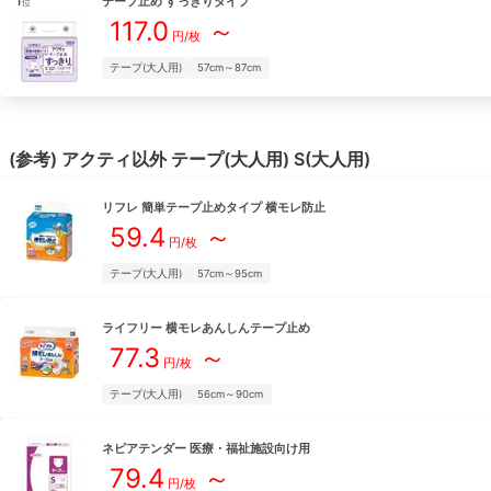
テープ止め すっきりタイプ
位
117.0
～
円/枚
テープ(大人用)
57cm～87cm
(参考)
アクティ
以外
テープ(大人用)
S(大人用)
リフレ
簡単テープ止めタイプ 横モレ防止
59.4
～
円/枚
テープ(大人用)
57cm～95cm
ライフリー
横モレあんしんテープ止め
77.3
～
円/枚
テープ(大人用)
56cm～90cm
ネピアテンダー
医療・福祉施設向け用
79.4
～
円/枚