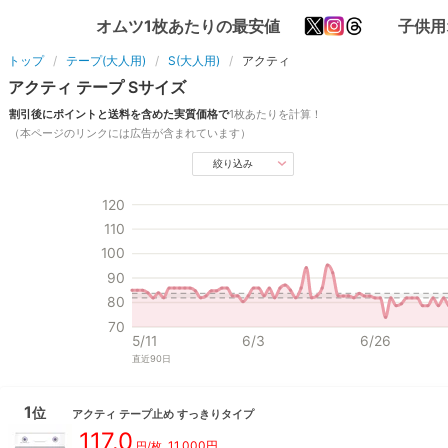
オムツ1枚あたりの最安値
子供用
トップ
テープ(大人用)
S(大人用)
アクティ
アクティ
テープ
S
サイズ
割引後にポイントと送料を含めた実質価格で
1枚あたりを計算！
（本ページのリンクには広告が含まれています）
絞り込み
120
110
100
90
80
70
5/11
6/3
6/26
直近
90
日
1
位
アクティ
テープ止め すっきりタイプ
117.0
11,000
円
円/枚