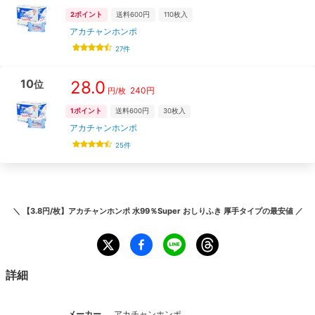
2
ポイント
送料600円
110
枚入
アカチャンホンポ
27
件
10
28.0
位
240
円
円/枚
1
ポイント
送料600円
30
枚入
アカチャンホンポ
25
件
＼
【3.8円/枚】アカチャンホンポ 水99％Super おしりふき 厚手タイプ
の最安値 ／
詳細
メーカー
アカチャンホンポ