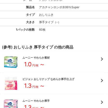
製品名
アカチャンホンポ
水99％Super
タイプ
おしりふき
大きさ
厚手
タイプ
（
-
）
1パックの枚数
60枚
(参考)
おしりふき
厚手
タイプ
の他の商品
ムーニー
やわらか素材
1.0
～
円/枚
ピジョン
おしりナップ なめらか厚手仕上げ
1.3
～
円/枚
ムーニー
やわらか厚手
1.3
～