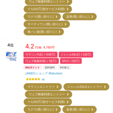
ウェブ検索利用エントリー
＋1,000㌽(初サービス利用)
ラクマ(買い回りに)
楽券(買い回りに)
サーティワン(買い回りに)
食パン袋(買い回りに)
4
4.2
位
4,760
円
円/枚
マラソン11店(＋10倍㌽)
ジャンルSALE(＋2倍㌽)
ウェブ検索利用(＋1倍㌽)
SPU(＋2倍㌽)
692
ポイント
送料無料
960
枚入
JANDCショップ (Rakuten)
1
件
マラソンエントリー
ジャンルSALEエントリー
ウェブ検索利用エントリー
＋1,000㌽(初サービス利用)
ラクマ(買い回りに)
楽券(買い回りに)