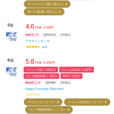
サーティワン(買い回りに)
食パン袋(買い回りに)
5
4.6
位
2,189
円
円/枚
10
ポイント
送料600円
600
枚入
アカチャンホンポ
94
件
6
5.8
位
4,450
円
円/枚
マラソン11店(＋10倍㌽)
ジャンルSALE(＋2倍㌽)
ウェブ検索利用(＋1倍㌽)
SPU(＋2倍㌽)
644
ポイント
送料無料
660
枚入
Happy Everyday (Rakuten)
マラソンエントリー
ジャンルSALEエントリー
ウェブ検索利用エントリー