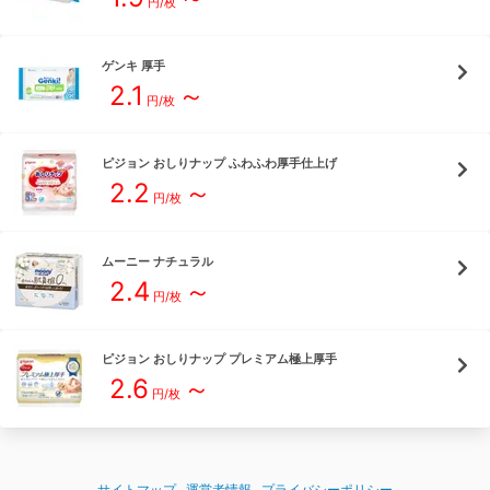
円/枚
ゲンキ
厚手
2.1
～
円/枚
ピジョン
おしりナップ ふわふわ厚手仕上げ
2.2
～
円/枚
ムーニー
ナチュラル
2.4
～
円/枚
ピジョン
おしりナップ プレミアム極上厚手
2.6
～
円/枚
サイトマップ
運営者情報
プライバシーポリシー