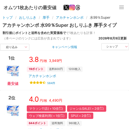
オムツ1枚あたりの最安値
トップ
おしりふき
厚手
アカチャンホンポ
水99％Super
アカチャンホンポ
水99％Super
おしりふき
厚手
タイプ
割引後にポイントと送料を含めた実質価格で
で1枚あたりを計算！
（本ページのリンクには広告が含まれています）
2026年8月9日
更新
キャンペーン情報
ショップ
絞り込み
1
3.8
位
3,949
円
円/枚
19
ポイント
送料600円
1200
枚入
アカチャンホンポ
584
件
最安値
2
4.0
位
4,490
円
円/枚
マラソン11店(＋10倍㌽)
ジャンルSALE(＋2倍㌽)
ウェブ検索利用(＋1倍㌽)
SPU(＋2倍㌽)
644
ポイント
送料無料
960
枚入