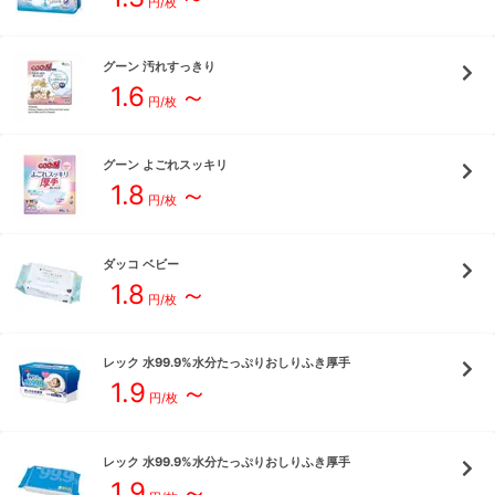
円/枚
グーン
汚れすっきり
1.6
～
円/枚
グーン
よごれスッキリ
1.8
～
円/枚
ダッコ
ベビー
1.8
～
円/枚
レック
水99.9%水分たっぷりおしりふき厚手
1.9
～
円/枚
レック
水99.9%水分たっぷりおしりふき厚手
1.9
～