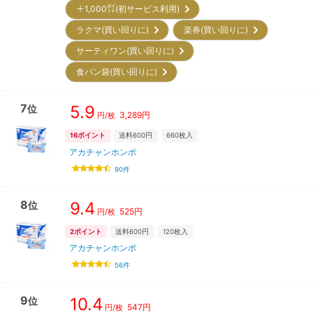
＋1,000㌽(初サービス利用)
ラクマ(買い回りに)
楽券(買い回りに)
サーティワン(買い回りに)
食パン袋(買い回りに)
7
5.9
位
3,289
円
円/枚
16
ポイント
送料600円
660
枚入
アカチャンホンポ
90
件
8
9.4
位
525
円
円/枚
2
ポイント
送料600円
120
枚入
アカチャンホンポ
56
件
9
10.4
位
547
円
円/枚