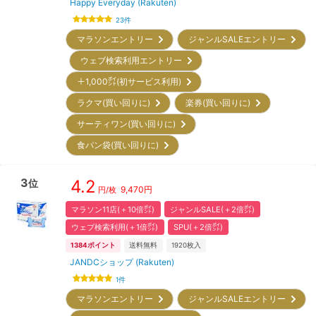
Happy Everyday (Rakuten)
23
件
マラソンエントリー
ジャンルSALEエントリー
ウェブ検索利用エントリー
＋1,000㌽(初サービス利用)
ラクマ(買い回りに)
楽券(買い回りに)
サーティワン(買い回りに)
食パン袋(買い回りに)
3
4.2
位
9,470
円
円/枚
マラソン11店(＋10倍㌽)
ジャンルSALE(＋2倍㌽)
ウェブ検索利用(＋1倍㌽)
SPU(＋2倍㌽)
1384
ポイント
送料無料
1920
枚入
JANDCショップ (Rakuten)
1
件
マラソンエントリー
ジャンルSALEエントリー