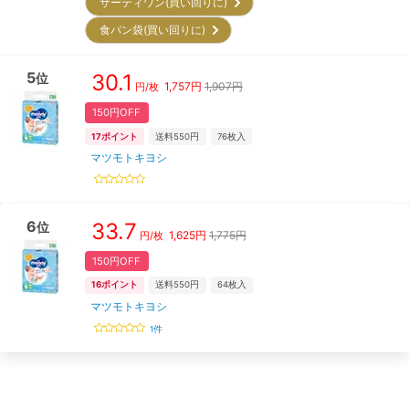
サーティワン(買い回りに)
食パン袋(買い回りに)
5
30.1
位
1,757
円
1,907円
円/枚
150円OFF
17
ポイント
送料550円
76
枚入
マツモトキヨシ
6
33.7
位
1,625
円
1,775円
円/枚
150円OFF
16
ポイント
送料550円
64
枚入
マツモトキヨシ
1
件