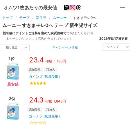
オムツ1枚あたりの最安値
トップ
テープ
新生児
ムーニー
すきまモレ0へ
ムーニー
すきまモレ0へ
テープ
新生児
サイズ
割引後にポイントと送料を含めた実質価格で
で1枚あたりを計算！
（本ページのリンクには広告が含まれています）
2026年8月7日
更新
キャンペーン情報
ショップ
絞り込み
1
23.4
位
1,780
円
円/枚
店舗受取
76
枚入
カインズ (店舗受取)
最安値
2
24.3
位
1,848
円
円/枚
店舗受取
76
枚入
コーナン (店舗受取)