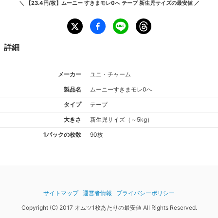
＼
【23.4円/枚】ムーニー すきまモレ0へ テープ 新生児サイズ
の最安値 ／
詳細
メーカー
ユニ・チャーム
製品名
ムーニー
すきまモレ0へ
タイプ
テープ
大きさ
新生児
サイズ
（
～5kg
）
1パックの枚数
90枚
サイトマップ
運営者情報
プライバシーポリシー
Copyright (C) 2017 オムツ1枚あたりの最安値 All Rights Reserved.