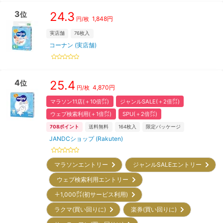
3
24.3
位
1,848
円
円/枚
実店舗
76
枚入
コーナン (実店舗)
4
25.4
位
4,870
円
円/枚
マラソン11店(＋10倍㌽)
ジャンルSALE(＋2倍㌽)
ウェブ検索利用(＋1倍㌽)
SPU(＋2倍㌽)
708
ポイント
送料無料
164
枚入
限定パッケージ
JANDCショップ (Rakuten)
マラソンエントリー
ジャンルSALEエントリー
ウェブ検索利用エントリー
＋1,000㌽(初サービス利用)
ラクマ(買い回りに)
楽券(買い回りに)