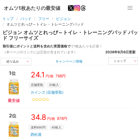
オムツ1枚あたりの最安値
トップ
パッド
フリー
ピジョン
オムツとれっぴ～トイレ・トレーニングパッド
ピジョン
オムツとれっぴ～トイレ・トレーニングパッド
パッ
ド
フリー
サイズ
割引後にポイントと送料を含めた実質価格で
で1枚あたりを計算！
（本ページのリンクには広告が含まれています）
2026年8月6日
更新
キャンペーン情報
ショップ
絞り込み
1
24.1
位
798
円
円/枚
店舗受取
33
枚入
カインズ (店舗受取)
最安値
2
34.8
位
878
円
円/枚
送料690円
45
枚入
西松屋