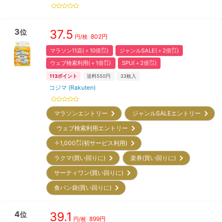
3
37.5
位
802
円
円/枚
マラソン11店(＋10倍㌽)
ジャンルSALE(＋2倍㌽)
ウェブ検索利用(＋1倍㌽)
SPU(＋2倍㌽)
113
ポイント
送料550円
33
枚入
コジマ (Rakuten)
マラソンエントリー
ジャンルSALEエントリー
ウェブ検索利用エントリー
＋1,000㌽(初サービス利用)
ラクマ(買い回りに)
楽券(買い回りに)
サーティワン(買い回りに)
食パン袋(買い回りに)
4
39.1
位
899
円
円/枚