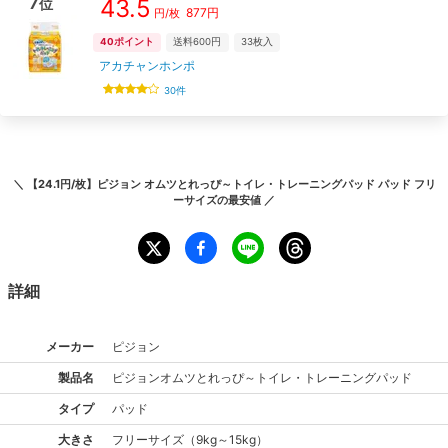
7
43.5
位
877
円
円/枚
40
ポイント
送料600円
33
枚入
アカチャンホンポ
30
件
＼
【24.1円/枚】ピジョン オムツとれっぴ～トイレ・トレーニングパッド パッド フリ
ーサイズ
の最安値 ／
詳細
メーカー
ピジョン
製品名
ピジョン
オムツとれっぴ～トイレ・トレーニングパッド
タイプ
パッド
大きさ
フリー
サイズ
（
9kg～15kg
）