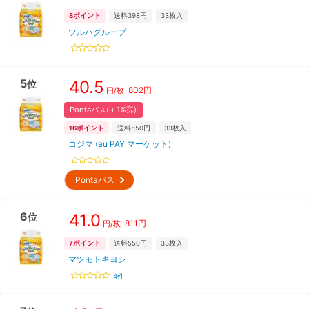
8
ポイント
送料398円
33
枚入
ツルハグループ
5
40.5
位
802
円
円/枚
Pontaパス(＋1%㌽)
16
ポイント
送料550円
33
枚入
コジマ (au PAY マーケット)
Pontaパス
6
41.0
位
811
円
円/枚
7
ポイント
送料550円
33
枚入
マツモトキヨシ
4
件