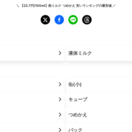
＼
【22.7円/100ml】粉ミルク つめかえ 安いランキング
の最安値 ／
液体ミルク
缶(小)
キューブ
つめかえ
パック