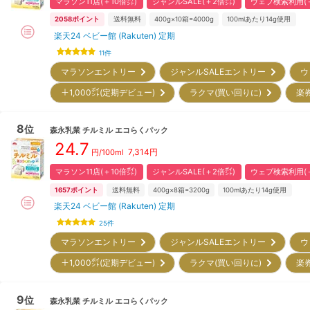
マラソン11店(＋10倍㌽)
ジャンルSALE(＋2倍㌽)
ウェブ検索利用(＋
2058
ポイント
送料無料
400g×10箱=4000g
100mlあたり14g使用
楽天24 ベビー館 (Rakuten) 定期
11
件
マラソンエントリー
ジャンルSALEエントリー
ウ
＋1,000㌽(定期デビュー)
ラクマ(買い回りに)
楽
8
位
森永乳業
チルミル エコらくパック
24.7
7,314
円
円/100ml
マラソン11店(＋10倍㌽)
ジャンルSALE(＋2倍㌽)
ウェブ検索利用(＋
1657
ポイント
送料無料
400g×8箱=3200g
100mlあたり14g使用
楽天24 ベビー館 (Rakuten) 定期
25
件
マラソンエントリー
ジャンルSALEエントリー
ウ
＋1,000㌽(定期デビュー)
ラクマ(買い回りに)
楽
9
位
森永乳業
チルミル エコらくパック