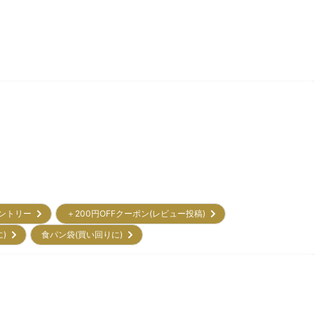
エントリー
＋200円OFFクーポン(レビュー投稿)
に)
食パン袋(買い回りに)