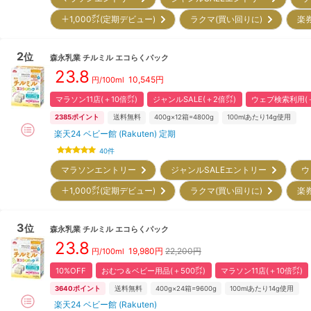
＋1,000㌽(定期デビュー)
ラクマ(買い回りに)
楽
2
位
森永乳業
チルミル エコらくパック
23.8
10,545
円
円/100ml
マラソン11店(＋10倍㌽)
ジャンルSALE(＋2倍㌽)
ウェブ検索利用(＋
2385
ポイント
送料無料
400g×12箱=4800g
100mlあたり14g使用
楽天24 ベビー館 (Rakuten) 定期
40
件
マラソンエントリー
ジャンルSALEエントリー
ウ
＋1,000㌽(定期デビュー)
ラクマ(買い回りに)
楽
3
位
森永乳業
チルミル エコらくパック
23.8
19,980
円
22,200円
円/100ml
10%OFF
おむつ＆ベビー用品(＋500㌽)
マラソン11店(＋10倍㌽)
3640
ポイント
送料無料
400g×24箱=9600g
100mlあたり14g使用
楽天24 ベビー館 (Rakuten)