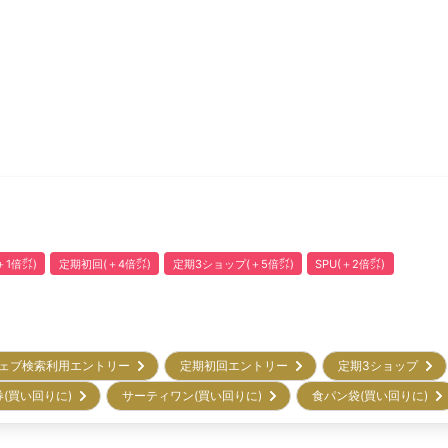
1倍㌽)
定期初回(＋4倍㌽)
定期3ショップ(＋5倍㌽)
SPU(＋2倍㌽)
ェブ検索利用エントリー
定期初回エントリー
定期3ショップ
券(買い回りに)
サーティワン(買い回りに)
食パン袋(買い回りに)