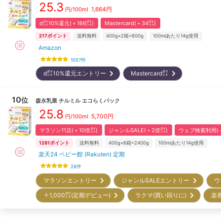
25.3
1,664
円
円/100ml
d㌽10%還元(＋166㌽)
Mastercard(＋34㌽)
217
ポイント
送料無料
400g×2箱=800g
100mlあたり14g使用
Amazon
1057
件
d㌽10%還元エントリー
Mastercard㌽
10
位
森永乳業
チルミル エコらくパック
25.8
5,700
円
円/100ml
マラソン11店(＋10倍㌽)
ジャンルSALE(＋2倍㌽)
ウェブ検索利用(＋
1281
ポイント
送料無料
400g×6箱=2400g
100mlあたり14g使用
楽天24 ベビー館 (Rakuten) 定期
28
件
マラソンエントリー
ジャンルSALEエントリー
ウ
＋1,000㌽(定期デビュー)
ラクマ(買い回りに)
楽