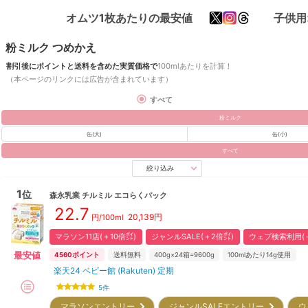
オムツ1枚あたりの最安値
子供用
粉ミルク つめかえ
割引後にポイントと送料を含めた実質価格で
100mlあたりを計算！
（本ページのリンクには広告が含まれています）
すべて
粉ミルク
缶(大)
缶(小)
すべて
絞り込み
1
位
森永乳業
チルミル エコらくパック
22.7
20,139
円
円/100ml
マラソン11店(＋10倍㌽)
ジャンルSALE(＋2倍㌽)
ウェブ検索利用(＋
最安値
4560
ポイント
送料無料
400g×24箱=9600g
100mlあたり14g使用
楽天24 ベビー館 (Rakuten) 定期
5
件
マラソンエントリー
ジャンルSALEエントリー
ウ