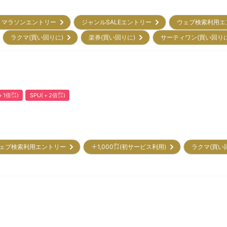
マラソンエントリー
ジャンルSALEエントリー
ウェブ検索利用
ラクマ(買い回りに)
楽券(買い回りに)
サーティワン(買い回り
1倍㌽)
SPU(＋2倍㌽)
ェブ検索利用エントリー
＋1,000㌽(初サービス利用)
ラクマ(買い