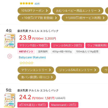
40
件
10%OFFクーポン
おむつ＆ベビー用品エントリー
＋10倍㌽(ママ割 初登録)
＋1,000㌽(初サービス利用)
4
位
森永乳業
チルミル エコらくパック
23.9
3,200
円
円/100ml
マラソン11店(＋10倍㌽)
ジャンルSALE(＋2倍㌽)
ウェブ検索利用(＋
467
ポイント
送料無料
400g×4箱=1600g
100mlあたり14g使用
Babycare (Rakuten)
マラソンエントリー
ジャンルSALEエントリー
ウ
食パン袋(買い回りに)
5
位
森永乳業
チルミル エコらくパック
24.2
1,581
円
1,664円
円/100ml
d㌽10%還元(＋158㌽)
Mastercard(＋25㌽)