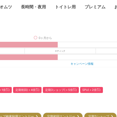
オムツ
長時間・夜用
トイトレ用
プレミアム
0ヶ月から
スティック
キャンペーン情報
1倍㌽)
定期初回(＋4倍㌽)
定期3ショップ(＋5倍㌽)
SPU(＋2倍㌽)
ェブ検索利用エントリー
定期初回エントリー
定期3ショップ