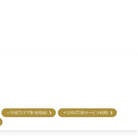
＋10倍㌽(ママ割 初登録)
＋1,000㌽(初サービス利用)