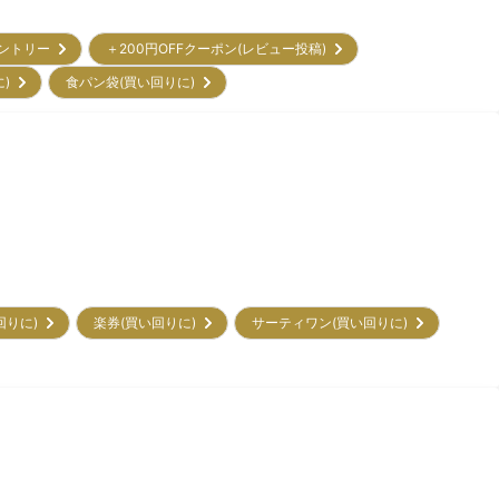
エントリー
＋200円OFFクーポン(レビュー投稿)
に)
食パン袋(買い回りに)
回りに)
楽券(買い回りに)
サーティワン(買い回りに)