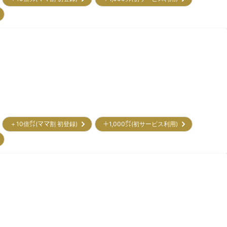
＋10倍㌽(ママ割 初登録)
＋1,000㌽(初サービス利用)