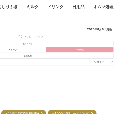
おしりふき
ミルク
ドリンク
日用品
オムツ処理
2026年8月6日
更新
フォローアップ
液体ミルク
キューブ
つめかえ
森永乳業
ショップ
＋10倍㌽(ママ割 初登録)
＋1,000㌽(初サービス利用)