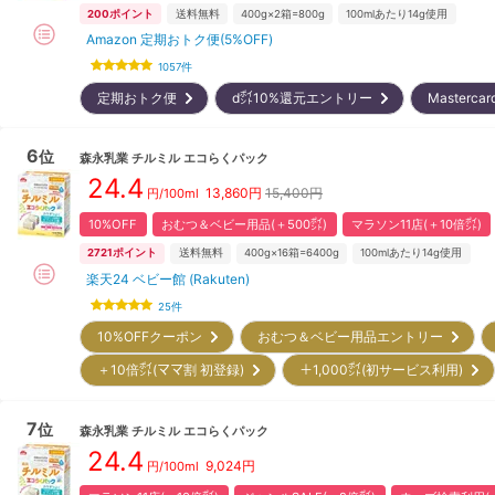
200
ポイント
送料無料
400g×2箱=800g
100mlあたり14g使用
Amazon 定期おトク便(5%OFF)
1057
件
定期おトク便
d㌽10%還元エントリー
Masterc
6
位
森永乳業
チルミル エコらくパック
24.4
13,860
円
15,400円
円/100ml
10%OFF
おむつ＆ベビー用品(＋500㌽)
マラソン11店(＋10倍㌽)
2721
ポイント
送料無料
400g×16箱=6400g
100mlあたり14g使用
楽天24 ベビー館 (Rakuten)
25
件
10%OFFクーポン
おむつ＆ベビー用品エントリー
＋10倍㌽(ママ割 初登録)
＋1,000㌽(初サービス利用)
7
位
森永乳業
チルミル エコらくパック
24.4
9,024
円
円/100ml