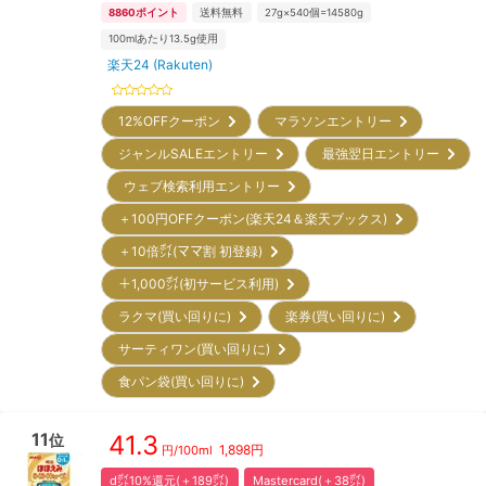
8860
ポイント
送料無料
27g×540個=14580g
100mlあたり13.5g使用
楽天24 (Rakuten)
12%OFFクーポン
マラソンエントリー
ジャンルSALEエントリー
最強翌日エントリー
ウェブ検索利用エントリー
＋100円OFFクーポン(楽天24＆楽天ブックス)
＋10倍㌽(ママ割 初登録)
＋1,000㌽(初サービス利用)
ラクマ(買い回りに)
楽券(買い回りに)
サーティワン(買い回りに)
食パン袋(買い回りに)
11
41.3
位
1,898
円
円/
100ml
d㌽10%還元(＋189㌽)
Mastercard(＋38㌽)