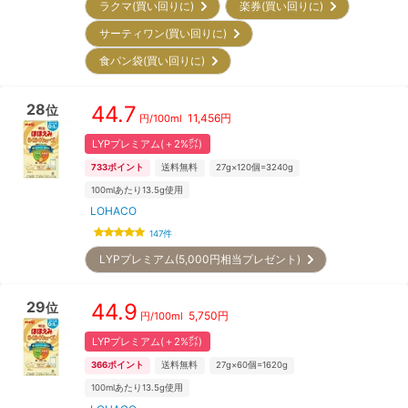
ラクマ(買い回りに)
楽券(買い回りに)
サーティワン(買い回りに)
食パン袋(買い回りに)
28
44.7
位
11,456
円
円/
100ml
LYPプレミアム(＋2%㌽)
733
ポイント
送料無料
27g×120個=3240g
100mlあたり13.5g使用
LOHACO
147
件
LYPプレミアム(5,000円相当プレゼント)
29
44.9
位
5,750
円
円/
100ml
LYPプレミアム(＋2%㌽)
366
ポイント
送料無料
27g×60個=1620g
100mlあたり13.5g使用