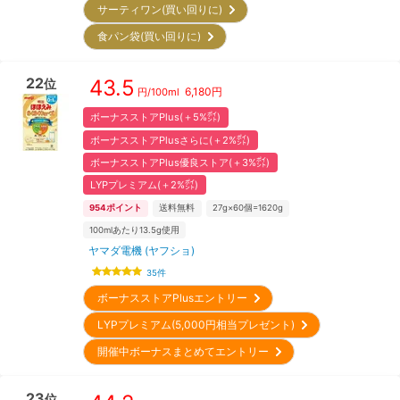
サーティワン(買い回りに)
食パン袋(買い回りに)
22
43.5
位
6,180
円
円/
100ml
ボーナスストアPlus(＋5%㌽)
ボーナスストアPlusさらに(＋2%㌽)
ボーナスストアPlus優良ストア(＋3%㌽)
LYPプレミアム(＋2%㌽)
954
ポイント
送料無料
27g×60個=1620g
100mlあたり13.5g使用
ヤマダ電機 (ヤフショ)
35
件
ボーナスストアPlusエントリー
LYPプレミアム(5,000円相当プレゼント)
開催中ボーナスまとめてエントリー
23
位