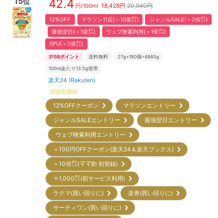
15
42.4
位
18,428
円
20,940円
円/
100ml
12%OFF
マラソン11店(＋10倍㌽)
ジャンルSALE(＋2倍㌽)
最強翌日(＋1倍㌽)
ウェブ検索利用(＋1倍㌽)
SPU(＋2倍㌽)
3158
ポイント
送料無料
27g×180個=4860g
100mlあたり13.5g使用
楽天24 (Rakuten)
12%OFFクーポン
マラソンエントリー
ジャンルSALEエントリー
最強翌日エントリー
ウェブ検索利用エントリー
＋100円OFFクーポン(楽天24＆楽天ブックス)
＋10倍㌽(ママ割 初登録)
＋1,000㌽(初サービス利用)
ラクマ(買い回りに)
楽券(買い回りに)
サーティワン(買い回りに)