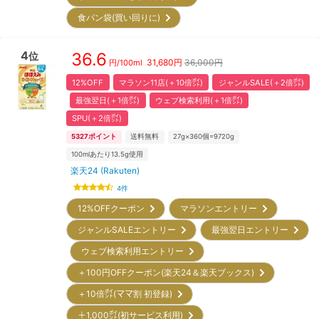
食パン袋(買い回りに)
4
36.6
位
31,680
円
36,000円
円/
100ml
12%OFF
マラソン11店(＋10倍㌽)
ジャンルSALE(＋2倍㌽)
最強翌日(＋1倍㌽)
ウェブ検索利用(＋1倍㌽)
SPU(＋2倍㌽)
5327
ポイント
送料無料
27g×360個=9720g
100mlあたり13.5g使用
楽天24 (Rakuten)
4
件
12%OFFクーポン
マラソンエントリー
ジャンルSALEエントリー
最強翌日エントリー
ウェブ検索利用エントリー
＋100円OFFクーポン(楽天24＆楽天ブックス)
＋10倍㌽(ママ割 初登録)
＋1,000㌽(初サービス利用)