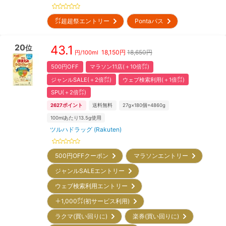
㌽超超祭エントリー
Pontaパス
20
43.1
位
18,150
円
18,650円
円/
100ml
500円OFF
マラソン11店(＋10倍㌽)
ジャンルSALE(＋2倍㌽)
ウェブ検索利用(＋1倍㌽)
SPU(＋2倍㌽)
2627
ポイント
送料無料
27g×180個=4860g
100mlあたり13.5g使用
ツルハドラッグ (Rakuten)
500円OFFクーポン
マラソンエントリー
ジャンルSALEエントリー
ウェブ検索利用エントリー
＋1,000㌽(初サービス利用)
ラクマ(買い回りに)
楽券(買い回りに)