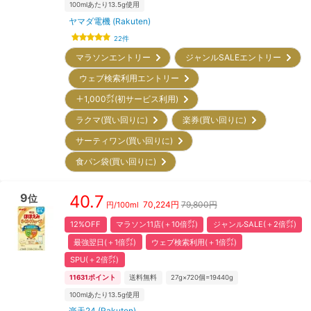
100mlあたり13.5g使用
ヤマダ電機 (Rakuten)
22
件
マラソンエントリー
ジャンルSALEエントリー
ウェブ検索利用エントリー
＋1,000㌽(初サービス利用)
ラクマ(買い回りに)
楽券(買い回りに)
サーティワン(買い回りに)
食パン袋(買い回りに)
9
40.7
位
70,224
円
79,800円
円/
100ml
12%OFF
マラソン11店(＋10倍㌽)
ジャンルSALE(＋2倍㌽)
最強翌日(＋1倍㌽)
ウェブ検索利用(＋1倍㌽)
SPU(＋2倍㌽)
11631
ポイント
送料無料
27g×720個=19440g
100mlあたり13.5g使用
楽天24 (Rakuten)