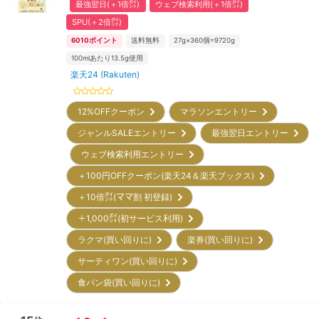
最強翌日(＋1倍㌽)
ウェブ検索利用(＋1倍㌽)
SPU(＋2倍㌽)
6010
ポイント
送料無料
27g×360個=9720g
100mlあたり13.5g使用
楽天24 (Rakuten)
12%OFFクーポン
マラソンエントリー
ジャンルSALEエントリー
最強翌日エントリー
ウェブ検索利用エントリー
＋100円OFFクーポン(楽天24＆楽天ブックス)
＋10倍㌽(ママ割 初登録)
＋1,000㌽(初サービス利用)
ラクマ(買い回りに)
楽券(買い回りに)
サーティワン(買い回りに)
食パン袋(買い回りに)