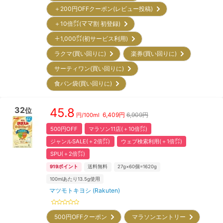
＋200円OFFクーポン(レビュー投稿)
＋10倍㌽(ママ割 初登録)
＋1,000㌽(初サービス利用)
ラクマ(買い回りに)
楽券(買い回りに)
サーティワン(買い回りに)
食パン袋(買い回りに)
32
45.8
位
6,409
円
6,909円
円/
100ml
500円OFF
マラソン11店(＋10倍㌽)
ジャンルSALE(＋2倍㌽)
ウェブ検索利用(＋1倍㌽)
SPU(＋2倍㌽)
919
ポイント
送料無料
27g×60個=1620g
100mlあたり13.5g使用
マツモトキヨシ (Rakuten)
500円OFFクーポン
マラソンエントリー