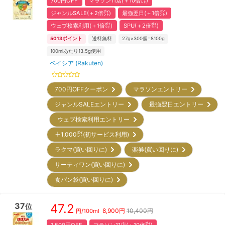
700円OFF
マラソン11店(＋10倍㌽)
ジャンルSALE(＋2倍㌽)
最強翌日(＋1倍㌽)
ウェブ検索利用(＋1倍㌽)
SPU(＋2倍㌽)
5013
ポイント
送料無料
27g×300個=8100g
100mlあたり13.5g使用
ベイシア (Rakuten)
700円OFFクーポン
マラソンエントリー
ジャンルSALEエントリー
最強翌日エントリー
ウェブ検索利用エントリー
＋1,000㌽(初サービス利用)
ラクマ(買い回りに)
楽券(買い回りに)
サーティワン(買い回りに)
食パン袋(買い回りに)
37
47.2
位
8,900
円
10,400円
円/
100ml