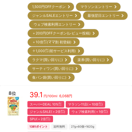
1,500円OFFクーポン
マラソンエントリー
ジャンルSALEエントリー
最強翌日エントリー
ウェブ検索利用エントリー
＋200円OFFクーポン(レビュー投稿)
＋10倍㌽(ママ割 初登録)
＋1,000㌽(初サービス利用)
ラクマ(買い回りに)
楽券(買い回りに)
サーティワン(買い回りに)
食パン袋(買い回りに)
8
39.1
位
6,068
円
円/
100ml
スーパーDEAL 10%㌽
マラソン11店(＋10倍㌽)
ジャンルSALE(＋2倍㌽)
ウェブ検索利用(＋1倍㌽)
SPU(＋2倍㌽)
1381
ポイント
送料無料
27g×60個=1620g