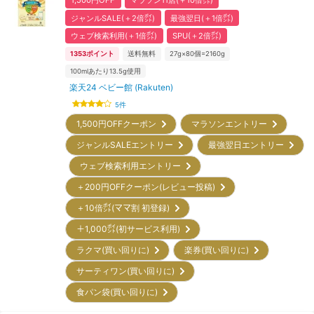
1,500円OFF
マラソン11店(＋10倍㌽)
ジャンルSALE(＋2倍㌽)
最強翌日(＋1倍㌽)
ウェブ検索利用(＋1倍㌽)
SPU(＋2倍㌽)
1353
ポイント
送料無料
27g×80個=2160g
100mlあたり13.5g使用
楽天24 ベビー館 (Rakuten)
5
件
1,500円OFFクーポン
マラソンエントリー
ジャンルSALEエントリー
最強翌日エントリー
ウェブ検索利用エントリー
＋200円OFFクーポン(レビュー投稿)
＋10倍㌽(ママ割 初登録)
＋1,000㌽(初サービス利用)
ラクマ(買い回りに)
楽券(買い回りに)
サーティワン(買い回りに)
食パン袋(買い回りに)