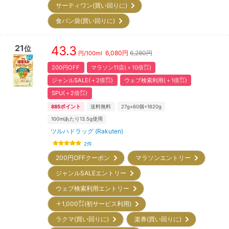
サーティワン(買い回りに)
食パン袋(買い回りに)
21
43.3
位
6,080
円
6,280円
円/
100ml
200円OFF
マラソン11店(＋10倍㌽)
ジャンルSALE(＋2倍㌽)
ウェブ検索利用(＋1倍㌽)
SPU(＋2倍㌽)
885
ポイント
送料無料
27g×60個=1620g
100mlあたり13.5g使用
ツルハドラッグ (Rakuten)
2
件
200円OFFクーポン
マラソンエントリー
ジャンルSALEエントリー
ウェブ検索利用エントリー
＋1,000㌽(初サービス利用)
ラクマ(買い回りに)
楽券(買い回りに)