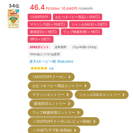
34
46.4
位
10,440
円
11,940円
円/
100ml
1,500円OFF
おむつ＆ベビー用品(＋500㌽)
マラソン11店(＋10倍㌽)
ジャンルSALE(＋2倍㌽)
最強翌日(＋1倍㌽)
ウェブ検索利用(＋1倍㌽)
SPU(＋2倍㌽)
2092
ポイント
送料無料
27g×90個=2430g
100mlあたり13.5g使用
楽天24 ベビー館 (Rakuten)
11
件
1,500円OFFクーポン
おむつ＆ベビー用品エントリー
マラソンエントリー
ジャンルSALEエントリー
最強翌日エントリー
ウェブ検索利用エントリー
＋200円OFFクーポン(レビュー投稿)
＋10倍㌽(ママ割 初登録)