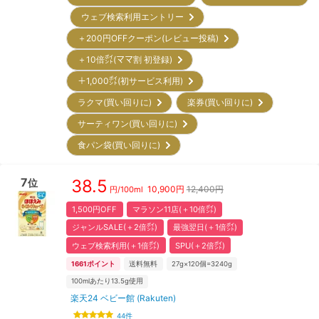
ウェブ検索利用エントリー
＋200円OFFクーポン(レビュー投稿)
＋10倍㌽(ママ割 初登録)
＋1,000㌽(初サービス利用)
ラクマ(買い回りに)
楽券(買い回りに)
サーティワン(買い回りに)
食パン袋(買い回りに)
7
38.5
位
10,900
円
12,400円
円/
100ml
1,500円OFF
マラソン11店(＋10倍㌽)
ジャンルSALE(＋2倍㌽)
最強翌日(＋1倍㌽)
ウェブ検索利用(＋1倍㌽)
SPU(＋2倍㌽)
1661
ポイント
送料無料
27g×120個=3240g
100mlあたり13.5g使用
楽天24 ベビー館 (Rakuten)
44
件