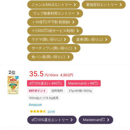
ジャンルSALEエントリー
最強翌日エントリー
ウェブ検索利用エントリー
＋10倍㌽(ママ割 初登録)
＋1,000㌽(初サービス利用)
ラクマ(買い回りに)
楽券(買い回りに)
サーティワン(買い回りに)
食パン袋(買い回りに)
2
35.5
位
4,902
円
円/
100ml
d㌽10%還元(＋490㌽)
Mastercard(＋98㌽)
637
ポイント
送料無料
27g×60個=1620g
100mlあたり13.5g使用
Amazon
221
件
d㌽10%還元エントリー
Mastercard㌽