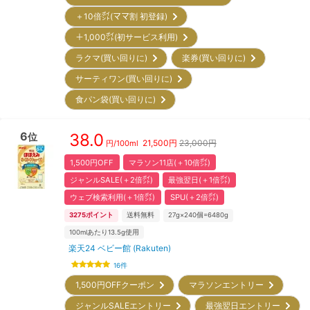
＋10倍㌽(ママ割 初登録)
＋1,000㌽(初サービス利用)
ラクマ(買い回りに)
楽券(買い回りに)
サーティワン(買い回りに)
食パン袋(買い回りに)
6
38.0
位
21,500
円
23,000円
円/
100ml
1,500円OFF
マラソン11店(＋10倍㌽)
ジャンルSALE(＋2倍㌽)
最強翌日(＋1倍㌽)
ウェブ検索利用(＋1倍㌽)
SPU(＋2倍㌽)
3275
ポイント
送料無料
27g×240個=6480g
100mlあたり13.5g使用
楽天24 ベビー館 (Rakuten)
16
件
1,500円OFFクーポン
マラソンエントリー
ジャンルSALEエントリー
最強翌日エントリー