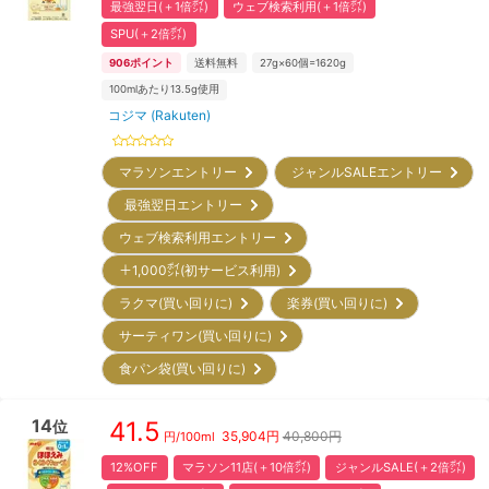
最強翌日(＋1倍㌽)
ウェブ検索利用(＋1倍㌽)
SPU(＋2倍㌽)
906
ポイント
送料無料
27g×60個=1620g
100mlあたり13.5g使用
コジマ (Rakuten)
マラソンエントリー
ジャンルSALEエントリー
最強翌日エントリー
ウェブ検索利用エントリー
＋1,000㌽(初サービス利用)
ラクマ(買い回りに)
楽券(買い回りに)
サーティワン(買い回りに)
食パン袋(買い回りに)
14
41.5
位
35,904
円
40,800円
円/
100ml
12%OFF
マラソン11店(＋10倍㌽)
ジャンルSALE(＋2倍㌽)