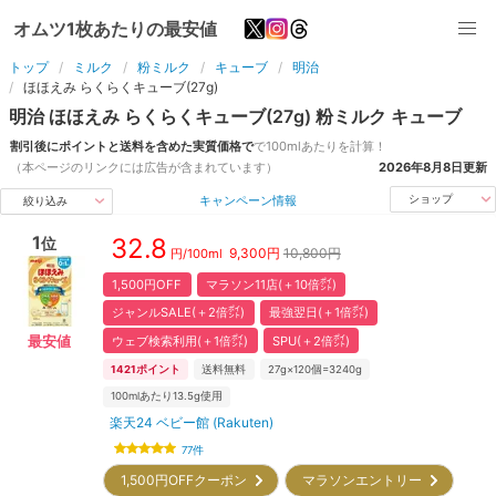
オムツ1枚あたりの最安値
トップ
ミルク
粉ミルク
キューブ
明治
ほほえみ らくらくキューブ(27g)
明治
ほほえみ らくらくキューブ(27g)
粉ミルク
キューブ
割引後にポイントと送料を含めた実質価格で
で
100ml
あたりを計算！
（本ページのリンクには広告が含まれています）
2026年8月8日
更新
キャンペーン情報
ショップ
絞り込み
1
32.8
位
9,300
円
10,800円
円/
100ml
1,500円OFF
マラソン11店(＋10倍㌽)
ジャンルSALE(＋2倍㌽)
最強翌日(＋1倍㌽)
ウェブ検索利用(＋1倍㌽)
SPU(＋2倍㌽)
最安値
1421
ポイント
送料無料
27g×120個=3240g
100mlあたり13.5g使用
楽天24 ベビー館 (Rakuten)
77
件
1,500円OFFクーポン
マラソンエントリー