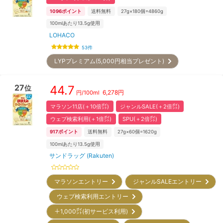
1096
ポイント
送料無料
27g×180個=4860g
100mlあたり13.5g使用
LOHACO
53
件
LYPプレミアム(5,000円相当プレゼント)
27
44.7
位
6,278
円
円/
100ml
マラソン11店(＋10倍㌽)
ジャンルSALE(＋2倍㌽)
ウェブ検索利用(＋1倍㌽)
SPU(＋2倍㌽)
917
ポイント
送料無料
27g×60個=1620g
100mlあたり13.5g使用
サンドラッグ (Rakuten)
マラソンエントリー
ジャンルSALEエントリー
ウェブ検索利用エントリー
＋1,000㌽(初サービス利用)