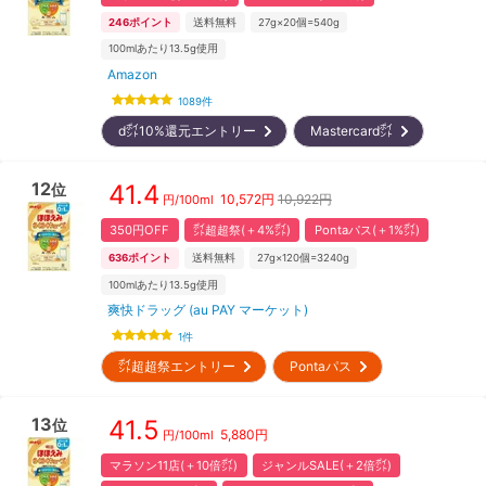
246
ポイント
送料無料
27g×20個=540g
100mlあたり13.5g使用
Amazon
1089
件
d㌽10%還元エントリー
Mastercard㌽
12
41.4
位
10,572
円
10,922円
円/
100ml
350円OFF
㌽超超祭(＋4%㌽)
Pontaパス(＋1%㌽)
636
ポイント
送料無料
27g×120個=3240g
100mlあたり13.5g使用
爽快ドラッグ (au PAY マーケット)
1
件
㌽超超祭エントリー
Pontaパス
13
41.5
位
5,880
円
円/
100ml
マラソン11店(＋10倍㌽)
ジャンルSALE(＋2倍㌽)