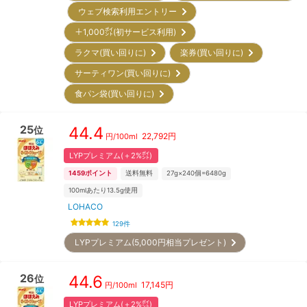
ウェブ検索利用エントリー
＋1,000㌽(初サービス利用)
ラクマ(買い回りに)
楽券(買い回りに)
サーティワン(買い回りに)
食パン袋(買い回りに)
25
44.4
位
22,792
円
円/
100ml
LYPプレミアム(＋2%㌽)
1459
ポイント
送料無料
27g×240個=6480g
100mlあたり13.5g使用
LOHACO
129
件
LYPプレミアム(5,000円相当プレゼント)
26
44.6
位
17,145
円
円/
100ml
LYPプレミアム(＋2%㌽)