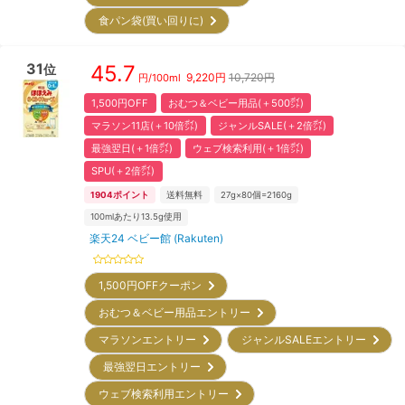
食パン袋(買い回りに)
31
45.7
位
9,220
円
10,720円
円/
100ml
1,500円OFF
おむつ＆ベビー用品(＋500㌽)
マラソン11店(＋10倍㌽)
ジャンルSALE(＋2倍㌽)
最強翌日(＋1倍㌽)
ウェブ検索利用(＋1倍㌽)
SPU(＋2倍㌽)
1904
ポイント
送料無料
27g×80個=2160g
100mlあたり13.5g使用
楽天24 ベビー館 (Rakuten)
1,500円OFFクーポン
おむつ＆ベビー用品エントリー
マラソンエントリー
ジャンルSALEエントリー
最強翌日エントリー
ウェブ検索利用エントリー