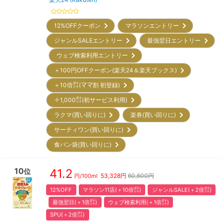
12%OFFクーポン
マラソンエントリー
ジャンルSALEエントリー
最強翌日エントリー
ウェブ検索利用エントリー
＋100円OFFクーポン(楽天24＆楽天ブックス)
＋10倍㌽(ママ割 初登録)
＋1,000㌽(初サービス利用)
ラクマ(買い回りに)
楽券(買い回りに)
サーティワン(買い回りに)
食パン袋(買い回りに)
10
41.2
位
53,328
円
60,600円
円/
100ml
12%OFF
マラソン11店(＋10倍㌽)
ジャンルSALE(＋2倍㌽)
最強翌日(＋1倍㌽)
ウェブ検索利用(＋1倍㌽)
SPU(＋2倍㌽)