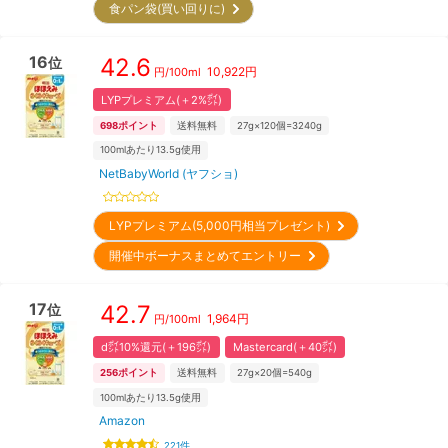
食パン袋(買い回りに)
16
42.6
位
10,922
円
円/
100ml
LYPプレミアム(＋2%㌽)
698
ポイント
送料無料
27g×120個=3240g
100mlあたり13.5g使用
NetBabyWorld (ヤフショ)
LYPプレミアム(5,000円相当プレゼント)
開催中ボーナスまとめてエントリー
17
42.7
位
1,964
円
円/
100ml
d㌽10%還元(＋196㌽)
Mastercard(＋40㌽)
256
ポイント
送料無料
27g×20個=540g
100mlあたり13.5g使用
Amazon
221
件