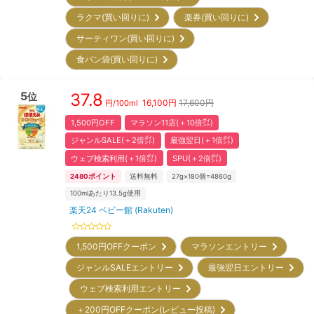
ラクマ(買い回りに)
楽券(買い回りに)
サーティワン(買い回りに)
食パン袋(買い回りに)
5
37.8
位
16,100
円
17,600円
円/
100ml
1,500円OFF
マラソン11店(＋10倍㌽)
ジャンルSALE(＋2倍㌽)
最強翌日(＋1倍㌽)
ウェブ検索利用(＋1倍㌽)
SPU(＋2倍㌽)
2480
ポイント
送料無料
27g×180個=4860g
100mlあたり13.5g使用
楽天24 ベビー館 (Rakuten)
1,500円OFFクーポン
マラソンエントリー
ジャンルSALEエントリー
最強翌日エントリー
ウェブ検索利用エントリー
＋200円OFFクーポン(レビュー投稿)