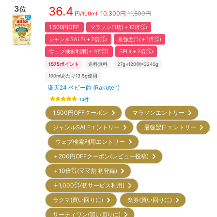
3
36.4
位
10,300
円
11,800円
円/
100ml
1,500円OFF
マラソン11店(＋10倍㌽)
ジャンルSALE(＋2倍㌽)
最強翌日(＋1倍㌽)
ウェブ検索利用(＋1倍㌽)
SPU(＋2倍㌽)
1575
ポイント
送料無料
27g×120個=3240g
100mlあたり13.5g使用
楽天24 ベビー館 (Rakuten)
14
件
1,500円OFFクーポン
マラソンエントリー
ジャンルSALEエントリー
最強翌日エントリー
ウェブ検索利用エントリー
＋200円OFFクーポン(レビュー投稿)
＋10倍㌽(ママ割 初登録)
＋1,000㌽(初サービス利用)
ラクマ(買い回りに)
楽券(買い回りに)
サーティワン(買い回りに)