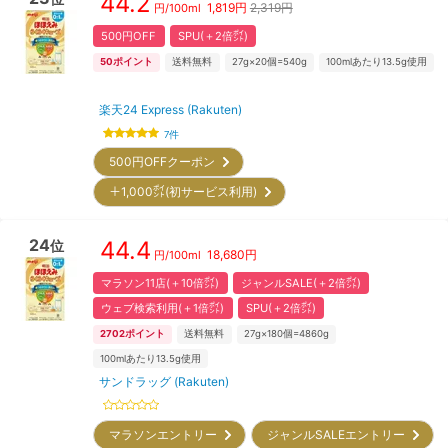
44.2
1,819
円
2,319円
円/
100ml
500円OFF
SPU(＋2倍㌽)
50
ポイント
送料無料
27g×20個=540g
100mlあたり13.5g使用
楽天24 Express (Rakuten)
7
件
500円OFFクーポン
＋1,000㌽(初サービス利用)
24
44.4
位
18,680
円
円/
100ml
マラソン11店(＋10倍㌽)
ジャンルSALE(＋2倍㌽)
ウェブ検索利用(＋1倍㌽)
SPU(＋2倍㌽)
2702
ポイント
送料無料
27g×180個=4860g
100mlあたり13.5g使用
サンドラッグ (Rakuten)
マラソンエントリー
ジャンルSALEエントリー