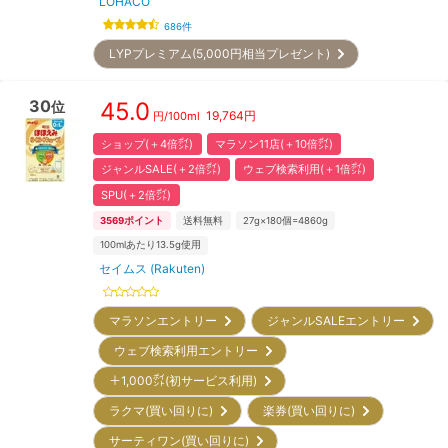
LOHACO
686
件
LYPプレミアム(5,000円相当プレゼント)
30
45.0
位
19,764
円
円/
100ml
ショップ(＋4倍㌽)
マラソン11店(＋10倍㌽)
ジャンルSALE(＋2倍㌽)
ウェブ検索利用(＋1倍㌽)
SPU(＋2倍㌽)
3569
ポイント
送料無料
27g×180個=4860g
100mlあたり13.5g使用
セイムス (Rakuten)
マラソンエントリー
ジャンルSALEエントリー
ウェブ検索利用エントリー
＋1,000㌽(初サービス利用)
ラクマ(買い回りに)
楽券(買い回りに)
サーティワン(買い回りに)