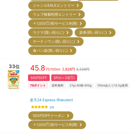
ジャンルSALEエントリー
ウェブ検索利用エントリー
＋1,000㌽(初サービス利用)
ラクマ(買い回りに)
楽券(買い回りに)
サーティワン(買い回りに)
食パン袋(買い回りに)
33
45.8
位
2,828
円
3,328円
円/
100ml
500円OFF
SPU(＋2倍㌽)
78
ポイント
送料無料
27g×30個=810g
100mlあたり13.5g使用
楽天24 Express (Rakuten)
2
件
500円OFFクーポン
＋1,000㌽(初サービス利用)