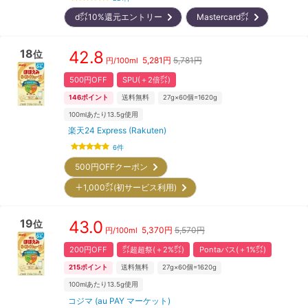
d㌽10%還元エントリー
Mastercard㌽
18
42.8
位
5,281
円
5,781円
円/
100ml
500円OFF
SPU(＋2倍㌽)
146
ポイント
送料無料
27g×60個=1620g
100mlあたり13.5g使用
楽天24 Express (Rakuten)
6
件
500円OFFクーポン
＋1,000㌽(初サービス利用)
19
43.0
位
5,370
円
5,570円
円/
100ml
200円OFF
㌽超超祭(＋2%㌽)
Pontaパス(＋1%㌽)
215
ポイント
送料無料
27g×60個=1620g
100mlあたり13.5g使用
コジマ (au PAY マーケット)