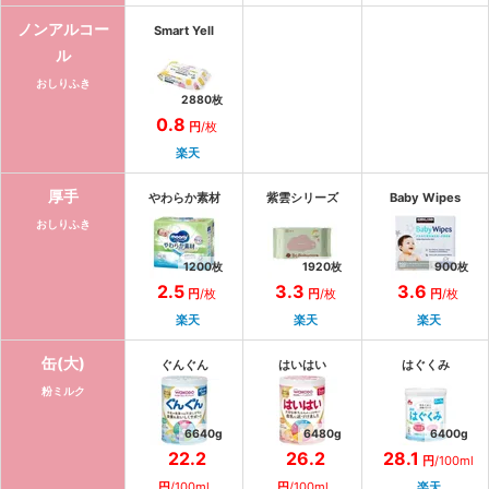
ノンアルコー
Smart Yell
ル
おしりふき
2880
枚
0.8
円
/
枚
楽天
厚手
やわらか素材
紫雲シリーズ
Baby Wipes
おしりふき
1200
枚
1920
枚
900
枚
2.5
3.3
3.6
円
/
枚
円
/
枚
円
/
枚
楽天
楽天
楽天
缶(大)
ぐんぐん
はいはい
はぐくみ
粉ミルク
6640
g
6480
g
6400
g
22.2
26.2
28.1
円
/
100ml
円
/
100ml
円
/
100ml
楽天