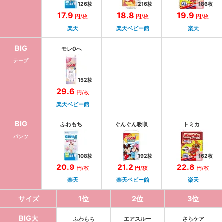
126
枚
216
枚
186
枚
17.9
18.8
19.9
円
/
枚
円
/
枚
円
/
枚
楽天
楽天ベビー館
楽天
BIG
モレ0へ
テープ
152
枚
29.6
円
/
枚
楽天ベビー館
BIG
ふわもち
ぐんぐん吸収
トミカ
パンツ
108
枚
192
枚
162
枚
20.9
21.2
22.8
円
/
枚
円
/
枚
円
/
枚
楽天
楽天ベビー館
楽天
サイズ
1
位
2
位
3
位
BIG大
ふわもち
エアスルー
さらケア