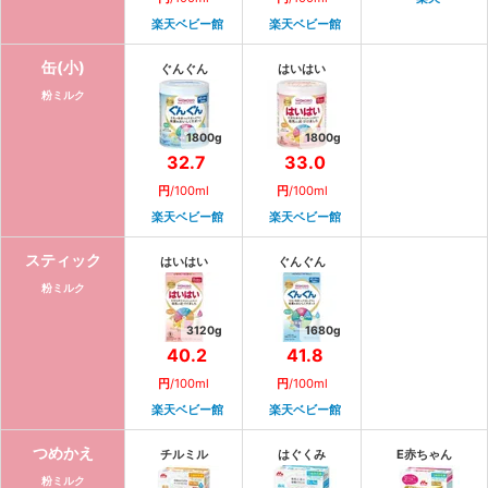
楽天ベビー館
楽天ベビー館
缶(小)
ぐんぐん
はいはい
粉ミルク
1800
g
1800
g
32.7
33.0
円
/
100ml
円
/
100ml
楽天ベビー館
楽天ベビー館
スティック
はいはい
ぐんぐん
粉ミルク
3120
g
1680
g
40.2
41.8
円
/
100ml
円
/
100ml
楽天ベビー館
楽天ベビー館
つめかえ
チルミル
はぐくみ
E赤ちゃん
粉ミルク