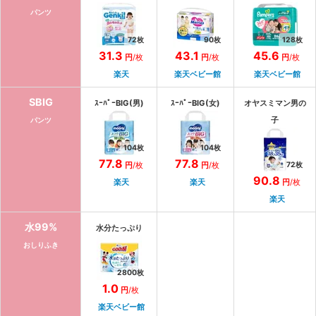
パンツ
72
枚
90
枚
128
枚
31.3
43.1
45.6
円
/
枚
円
/
枚
円
/
枚
楽天
楽天ベビー館
楽天ベビー館
SBIG
ｽｰﾊﾟｰBIG(男)
ｽｰﾊﾟｰBIG(女)
オヤスミマン男の
子
パンツ
104
枚
104
枚
77.8
77.8
円
/
枚
円
/
枚
72
枚
90.8
楽天
楽天
円
/
枚
楽天
水99%
水分たっぷり
おしりふき
2800
枚
1.0
円
/
枚
楽天ベビー館