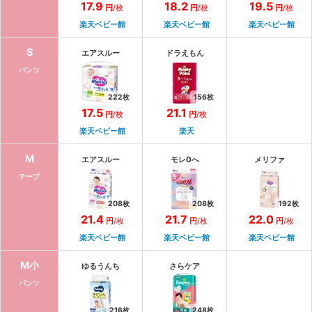
17.9
18.2
19.5
円
/
枚
円
/
枚
円
/
枚
楽天ベビー館
楽天ベビー館
楽天ベビー館
S
エアスルー
ドラえもん
パンツ
222
枚
156
枚
17.5
21.1
円
/
枚
円
/
枚
楽天ベビー館
楽天
M
エアスルー
モレ0へ
メリファ
テープ
208
枚
208
枚
192
枚
21.4
21.7
22.0
円
/
枚
円
/
枚
円
/
枚
楽天ベビー館
楽天ベビー館
楽天ベビー館
M小
ゆるうんち
さらケア
パンツ
216
枚
248
枚