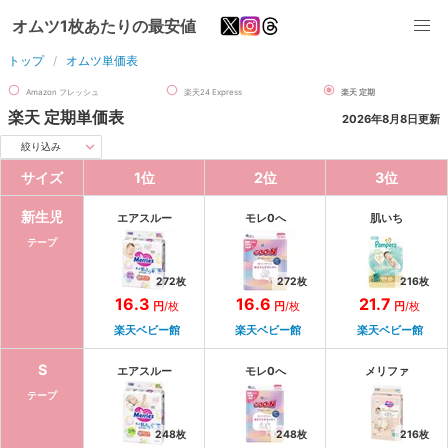
オムツ1枚あたりの最安値
トップ
オムツ単価表
Amazon フレッシュ
楽天24 Express
楽天 定期
楽天 定期
単価表
2026年8月8日
更新
絞り込み
サイズ
1
位
2
位
3
位
新生児
エアスルー
モレ0へ
肌いち
テープ
272
枚
272
枚
216
枚
16.3
16.6
21.7
円
/
枚
円
/
枚
円
/
枚
楽天ベビー館
楽天ベビー館
楽天ベビー館
S
エアスルー
モレ0へ
メリファ
テープ
248
枚
248
枚
216
枚