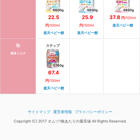
9600
g
4800
g
4800
g
22.5
25.9
37.8
円
/
100ml
円
/
100ml
円
/
100ml
楽天ベビー館
楽天ベビー館
楽天ベビー館
缶
ステップ
液体ミルク
5760
g
67.4
円
/
100ml
楽天ベビー館
サイトマップ
運営者情報
プライバシーポリシー
Copyright (C) 2017 オムツ1枚あたりの最安値 All Rights Reserved.