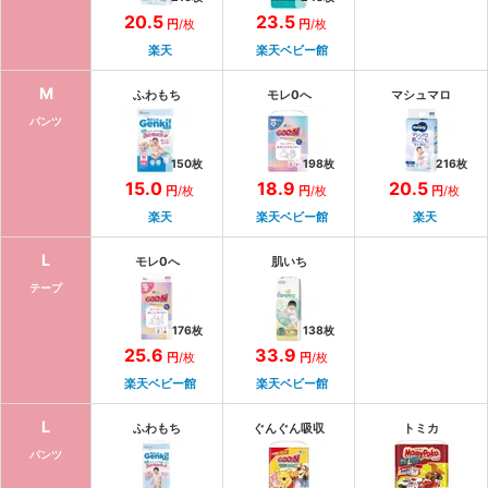
20.5
23.5
円
/
枚
円
/
枚
楽天
楽天ベビー館
M
ふわもち
モレ0へ
マシュマロ
パンツ
150
枚
198
枚
216
枚
15.0
18.9
20.5
円
/
枚
円
/
枚
円
/
枚
楽天
楽天ベビー館
楽天
L
モレ0へ
肌いち
テープ
176
枚
138
枚
25.6
33.9
円
/
枚
円
/
枚
楽天ベビー館
楽天ベビー館
L
ふわもち
ぐんぐん吸収
トミカ
パンツ